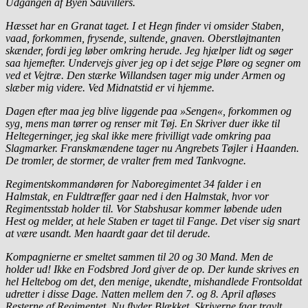
Udgangen af Byen Sauvillers.
Hæsset har en Granat taget. I et Hegn finder vi omsider Staben,
vaad, forkommen, frysende, sultende, gnaven. Oberstløjtnanten
skænder, fordi jeg løber omkring herude. Jeg hjælper lidt og søger
saa hjemefter. Undervejs giver jeg op i det sejge Pløre og segner om
ved et Vejtræ. Den stærke Willandsen tager mig under Armen og
slæber mig videre.
Ved Midnatstid er vi hjemme.
Dagen efter maa jeg blive liggende paa »Sengen«, forkommen og
syg, mens man tørrer og renser mit Tøj. En Skriver duer ikke til
Heltegerninger, jeg skal ikke mere frivilligt vade omkring paa
Slagmarker. Franskmændene tager nu Angrebets Tøjler i Haanden.
De tromler, de stormer, de vralter frem med Tankvogne.
Regimentskommandøren for Naboregimentet 34 falder i en
Halmstak, en Fuldtræffer gaar ned i den Halmstak, hvor vor
Regimentsstab holder til. Vor Stabshusar kommer løbende uden
Hest og melder, at hele Staben er taget til Fange. Det viser sig snart
at være usandt. Men haardt gaar det til derude.
Kompagnierne er smeltet sammen til 20 og 30 Mand. Men de
holder ud! Ikke en Fodsbred Jord giver de op. Der kunde skrives en
hel Heltebog om det, den menige, ukendte, mishandlede Frontsoldat
udretter i disse Dage. Natten mellem den 7. og 8. April afløses
Resterne af Regimentet. Nu flyder Blækket, Skriverne faar travlt.