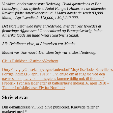
Vi vidste, at det var et stort Nederlag. Hvad gavnede os et Par
Landsbyer, hvad nyttede et Antal Fanger! Hullerne i de allieredes
Rækker fyldte Amerikanerne ud. I Marts havde de sendt 83,000
Mand, i April sendte de 118,000, i Maj 240,000.
Det store Stød vilde blive et Nederlag, hvis det ikke lykkedes at
fremtvinge Afgørelsen i Gennembrud og Bevægelseskrig, inden
Amerika lagde sin fulde Vægt i Skæbnens Skaal.
Alle Befalinger viste, at Afgørelsen var Maalet.
Maalet var ikke naaet. Den store Sejr var et stort Nederlag.
Claus Eskildsen: Østfront-Vestfront
Dury
Flavigny
Guise
kampvogne
Ludendorff
Moy
Oisefloden
Sauvillers
s
Indlægsnavigation
Forrige indlæg
16. april 1918: “…vi enige om at stige ud ved den
næste station; … vi kunne sagtens komme tidlig nok til fronten.”
Frederik Tychsen leder efter sit batteri
Næste indlæg
16. april 1918 –
Tønder Luftskibsbase: Fly fra Nordholz
Skriv et svar
Din e-mailadresse vil ikke blive publiceret.
Krævede felter er
markeret med
*