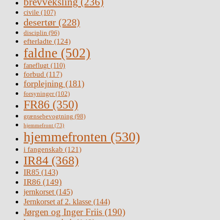
brevveksling
(236)
civile
(107)
desertør
(228)
disciplin
(96)
efterladte
(124)
faldne
(502)
faneflugt
(110)
forbud
(117)
forplejning
(181)
forsyninger
(102)
FR86
(350)
grænsebevogtning
(98)
hjemmefront
(73)
hjemmefronten
(530)
i fangenskab
(121)
IR84
(368)
IR85
(143)
IR86
(149)
jernkorset
(145)
Jernkorset af 2. klasse
(144)
Jørgen og Inger Friis
(190)