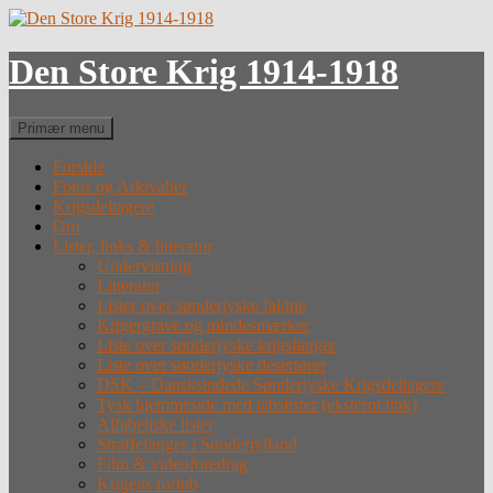
Hop
til
indhold
Den Store Krig 1914-1918
Søg
Primær menu
Forside
Fotos og Arkivalier
Krigsdeltagere
Om
Lister, links & litteratur
Undervisning
Litteratur
Lister over sønderjyske faldne
Krigergrave og mindesmærker
Liste over sønderjyske krigsfanger
Liste over sønderjyske desertører
DSK – Dansksindede Sønderjyske Krigsdeltagere
Tysk hjemmeside med tabslister (eksternt link)
Alfabetiske lister
Straffefanger i Sønderjylland
Film & videoforedrag
Krigens forløb