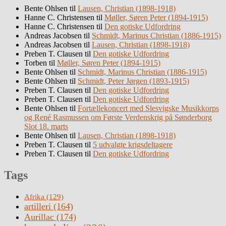
Bente Ohlsen
til
Lausen, Christian (1898-1918)
Hanne C. Christensen
til
Møller, Søren Peter (1894-1915)
Hanne C. Christensen
til
Den gotiske Udfordring
Andreas Jacobsen
til
Schmidt, Marinus Christian (1886-1915)
Andreas Jacobsen
til
Lausen, Christian (1898-1918)
Preben T. Clausen
til
Den gotiske Udfordring
Torben
til
Møller, Søren Peter (1894-1915)
Bente Ohlsen
til
Schmidt, Marinus Christian (1886-1915)
Bente Ohlsen
til
Schmidt, Peter Jørgen (1893-1915)
Preben T. Clausen
til
Den gotiske Udfordring
Preben T. Clausen
til
Den gotiske Udfordring
Bente Ohlsen
til
Fortællekoncert med Slesvigske Musikkorps
og René Rasmussen om Første Verdenskrig på Sønderborg
Slot 18. marts
Bente Ohlsen
til
Lausen, Christian (1898-1918)
Preben T. Clausen
til
5 udvalgte krigsdeltagere
Preben T. Clausen
til
Den gotiske Udfordring
Tags
Afrika
(129)
artilleri
(164)
Aurillac
(174)