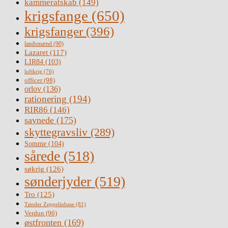
kammeratskab
(149)
krigsfange
(650)
krigsfanger
(396)
landsmænd
(90)
Lazaret
(117)
LIR84
(103)
luftkrig
(76)
officer
(98)
orlov
(136)
rationering
(194)
RIR86
(146)
savnede
(175)
skyttegravsliv
(289)
Somme
(104)
sårede
(518)
søkrig
(126)
sønderjyder
(519)
Tro
(125)
Tønder Zeppelinbase
(81)
Verdun
(96)
østfronten
(169)