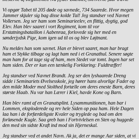
Vi opgør Tabet til 205 døde og savnede, 734 Saarede. Hvor megen
Jammer skjuler sig bag disse kolde Tal! Jeg standser ved Navnet
Vollersen. Jeg ser ham som Seminarieelev, en flittig, dygtig, god
Elev. Han blev saaret i vort Regiment, kom til vor
Erstatningsbataillon i Aabenraa, forlovede sig her med en
sønderjydsk Pige, kom igen ud til os og blev Løjtnant.
Nu meldes han som savnet. Han er blevet saaret, man har bragt
ham et Stykke tilbage og lagt ham ned i et Granathul. Senere søgte
man ham for at tage sig af ham, men Stedet var tomt. Ingen har set
ham siden. Der er kun een tænkelig Forklaring: Fuldtræffer!
Jeg standser ved Navnet Brandt. Jeg ser den lyshaarede Dreng
sidde i Seminariets Øvelsesskole, jeg hører hans alvorlige Fader og
den milde Moder med Stolthed fortælle om deres eneste Barn, deres
største Haab. Nu var han Lærer i Kiel, havde Kone og Barn.
Han blev ramt af en Granatsplint. Lysammunitionen, han bar i
Lommen, eksploderede og rev hele Siden op paa ham. Hele Dagen
laa han i de forfærdeligste Kvaler og tryglede og bad om den
forløsende Kugle. Saa greb han i Fortvivlelsen en Sten og huggede
den med sin sidste Kraft ind mod sin Hjerneskal.
Jeg standser ved et andet Navn. Ak ja, det er mange Aar siden, at vi