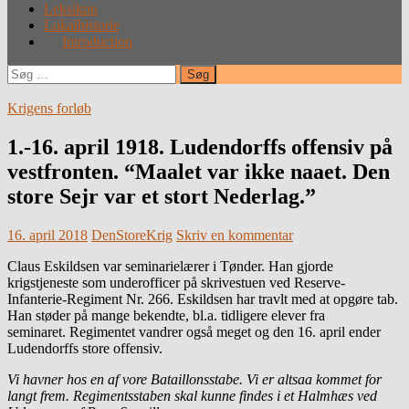
Leksikon
Lokalhistorie
Introduction
Søg
efter:
Krigens forløb
1.-16. april 1918. Ludendorffs offensiv på
vestfronten. “Maalet var ikke naaet. Den
store Sejr var et stort Nederlag.”
16. april 2018
DenStoreKrig
Skriv en kommentar
Claus Eskildsen var seminarielærer i Tønder. Han gjorde
krigstjeneste som underofficer på skrivestuen ved Reserve-
Infanterie-Regiment Nr. 266. Eskildsen har travlt med at opgøre tab.
Han støder på mange bekendte, bl.a. tidligere elever fra
seminaret. Regimentet vandrer også meget og den 16. april ender
Ludendorffs store offensiv.
Vi havner hos en af vore Bataillonsstabe. Vi er altsaa kommet for
langt frem. Regimentsstaben skal kunne findes i et Halmhæs ved