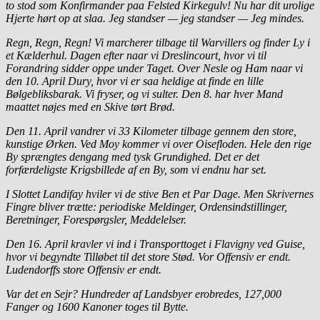
to stod som Konfirmander paa Felsted Kirkegulv! Nu har dit urolige
Hjerte hørt op at slaa. Jeg standser — jeg standser — Jeg mindes.
Regn, Regn, Regn! Vi marcherer tilbage til Warvillers og finder Ly i
et Kælderhul. Dagen efter naar vi Dreslincourt, hvor vi til
Forandring sidder oppe under Taget. Over Nesle og Ham naar vi
den 10. April Dury, hvor vi er saa heldige at finde en lille
Bølgebliksbarak.
Vi fryser, og vi sulter. Den 8. har hver Mand
maattet nøjes med en Skive tørt Brød.
Den 11. April vandrer vi 33 Kilometer tilbage gennem den store,
kunstige Ørken. Ved Moy kommer vi over Oisefloden. Hele den rige
By sprængtes dengang med tysk Grundighed. Det er det
forfærdeligste Krigsbillede af en By, som vi endnu har set.
I Slottet Landifay hviler vi de stive Ben et Par Dage. Men Skrivernes
Fingre bliver trætte: periodiske Meldinger, Ordensindstillinger,
Beretninger, Forespørgsler, Meddelelser.
Den 16. April kravler vi ind i Transporttoget i Flavigny ved Guise,
hvor vi begyndte Tilløbet til det store Stød. Vor Offensiv er endt.
Ludendorffs store Offensiv er endt.
Var det en Sejr? Hundreder af Landsbyer erobredes, 127,000
Fanger og 1600 Kanoner toges til Bytte.