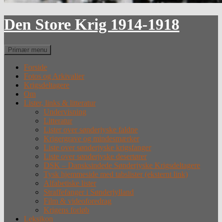
Den Store Krig 1914-1918
Søg
Primær menu
Forside
Fotos og Arkivalier
Krigsdeltagere
Om
Lister, links & litteratur
Undervisning
Litteratur
Lister over sønderjyske faldne
Krigergrave og mindesmærker
Liste over sønderjyske krigsfanger
Liste over sønderjyske desertører
DSK – Dansksindede Sønderjyske Krigsdeltagere
Tysk hjemmeside med tabslister (eksternt link)
Alfabetiske lister
Straffefanger i Sønderjylland
Film & videoforedrag
Krigens forløb
Leksikon