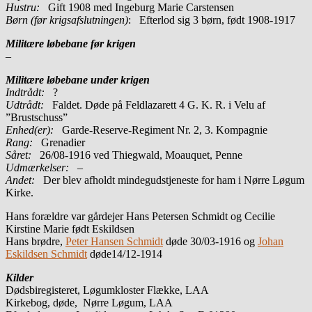
Hustru:
Gift 1908 med Ingeburg Marie Carstensen
Børn (før krigsafslutningen)
: Efterlod sig 3 børn, født 1908-1917
Militære løbebane før krigen
–
Militære løbebane under krigen
Indtrådt:
?
Udtrådt:
Faldet. Døde på Feldlazarett 4 G. K. R. i Velu af
”Brustschuss”
Enhed(er):
Garde-Reserve-Regiment Nr. 2, 3. Kompagnie
Rang:
Grenadier
Såret:
26/08-1916 ved Thiegwald, Moauquet, Penne
Udmærkelser: –
Andet:
Der blev afholdt mindegudstjeneste for ham i Nørre Løgum
Kirke.
Hans forældre var gårdejer Hans Petersen Schmidt og Cecilie
Kirstine Marie født Eskildsen
Hans brødre,
Peter Hansen Schmidt
døde 30/03-1916 og
Johan
Eskildsen Schmidt
døde14/12-1914
Kilder
Dødsbiregisteret, Løgumkloster Flække, LAA
Kirkebog, døde, Nørre Løgum, LAA