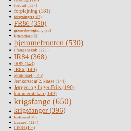
faneflugt
(110)
forbud
(117)
forplejning
(181)
forsyninger
(102)
FR86
(350)
grænsebevogtning
(98)
hjemmefront
(73)
hjemmefronten
(530)
i fangenskab
(121)
IR84
(368)
IR85
(143)
IR86
(149)
jernkorset
(145)
Jernkorset af 2. klasse
(144)
Jørgen og Inger Friis
(190)
kammeratskab
(149)
krigsfange
(650)
krigsfanger
(396)
landsmænd
(90)
Lazaret
(117)
LIR84
(103)