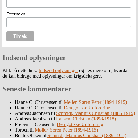
Efternavn
Indsend oplysninger
Klik på dette link:
Indsend oplysninger
og læs mere om , hvordan
du kan bidrage med oplysninger om krigsdeltagere.
Seneste kommentarer
Hanne C. Christensen
til
Møller, Søren Peter (1894-1915)
Hanne C. Christensen
til
Den gotiske Udfordring
Andreas Jacobsen
til
Schmidt, Marinus Christian (1886-1915)
Andreas Jacobsen
til
Lausen, Christian (1898-1918)
Preben T. Clausen
til
Den gotiske Udfordring
Torben
til
Møller, Søren Peter (1894-1915)
Bente Ohlsen
til
Schmidt, Marinus Christian (1886-1915)