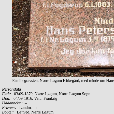
Familiegravsten, Nørre Løgum Kirkegård, med minde om Hans
Persondata
Født:
03/09-1879, Nørre Løgum, Nørre Løgum Sogn
Død:
04/09-1916, Velu, Frankrig
Uddannelse:
–
Erhverv:
Landmann
Bopæl:
Løjtved, Nørre Løgum