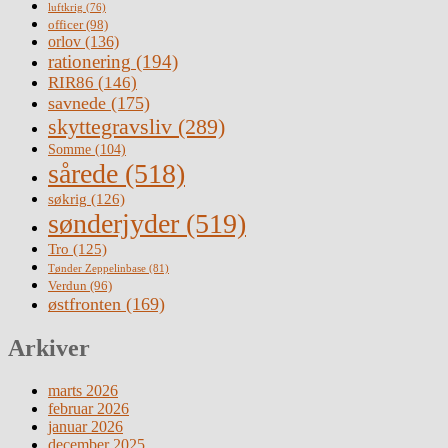
luftkrig
(76)
officer
(98)
orlov
(136)
rationering
(194)
RIR86
(146)
savnede
(175)
skyttegravsliv
(289)
Somme
(104)
sårede
(518)
søkrig
(126)
sønderjyder
(519)
Tro
(125)
Tønder Zeppelinbase
(81)
Verdun
(96)
østfronten
(169)
Arkiver
marts 2026
februar 2026
januar 2026
december 2025