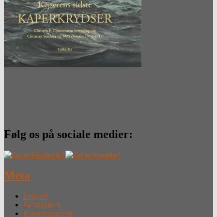
Følg os på sociale medier:
Meta
Log ind
Indlægsfeed
Kommentarfeed