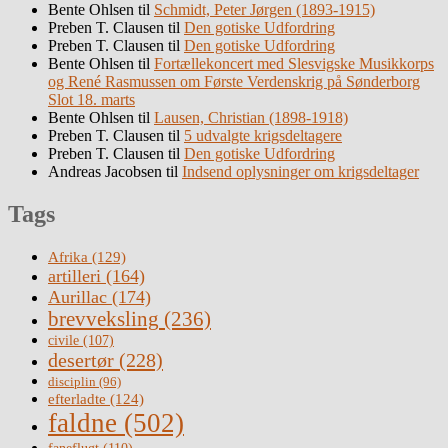
Bente Ohlsen
til
Schmidt, Peter Jørgen (1893-1915)
Preben T. Clausen
til
Den gotiske Udfordring
Preben T. Clausen
til
Den gotiske Udfordring
Bente Ohlsen
til
Fortællekoncert med Slesvigske Musikkorps
og René Rasmussen om Første Verdenskrig på Sønderborg
Slot 18. marts
Bente Ohlsen
til
Lausen, Christian (1898-1918)
Preben T. Clausen
til
5 udvalgte krigsdeltagere
Preben T. Clausen
til
Den gotiske Udfordring
Andreas Jacobsen
til
Indsend oplysninger om krigsdeltager
Tags
Afrika
(129)
artilleri
(164)
Aurillac
(174)
brevveksling
(236)
civile
(107)
desertør
(228)
disciplin
(96)
efterladte
(124)
faldne
(502)