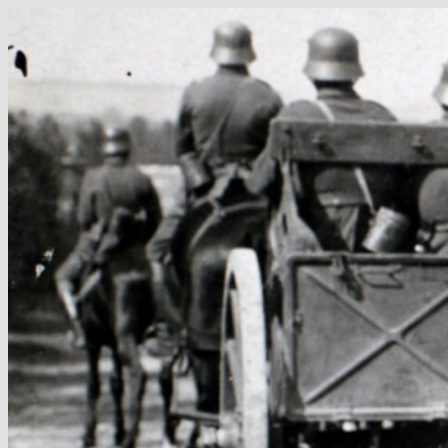
Hop
til
indhold