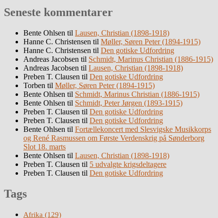
Seneste kommentarer
Bente Ohlsen
til
Lausen, Christian (1898-1918)
Hanne C. Christensen
til
Møller, Søren Peter (1894-1915)
Hanne C. Christensen
til
Den gotiske Udfordring
Andreas Jacobsen
til
Schmidt, Marinus Christian (1886-1915)
Andreas Jacobsen
til
Lausen, Christian (1898-1918)
Preben T. Clausen
til
Den gotiske Udfordring
Torben
til
Møller, Søren Peter (1894-1915)
Bente Ohlsen
til
Schmidt, Marinus Christian (1886-1915)
Bente Ohlsen
til
Schmidt, Peter Jørgen (1893-1915)
Preben T. Clausen
til
Den gotiske Udfordring
Preben T. Clausen
til
Den gotiske Udfordring
Bente Ohlsen
til
Fortællekoncert med Slesvigske Musikkorps
og René Rasmussen om Første Verdenskrig på Sønderborg
Slot 18. marts
Bente Ohlsen
til
Lausen, Christian (1898-1918)
Preben T. Clausen
til
5 udvalgte krigsdeltagere
Preben T. Clausen
til
Den gotiske Udfordring
Tags
Afrika
(129)