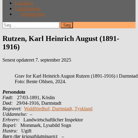
Leksikon
Lokalhistorie
Introduction
Søg
efter:
Rutzen, Karl Heinrich August (1891-
1916)
Senest opdateret 7. september 2025
Grav for Karl Heinrich August Rutzen (1891-1916) i Darmstadt
Foto: Bente Ohlsen, 2024.
Persondata
Født:
27/03-1891, Köslin
Død:
29/04-1916, Darmstadt
Begravet:
Waldfriedhof, Darmstadt, Tyskland
Uddannelse:
–
Erhverv:
Landwirtschaftlicher Inspektor
Bopæl:
Mommark, Lysabild Sogn
Hustru:
Ugift
Børn (før krigsafslutningen)
: –