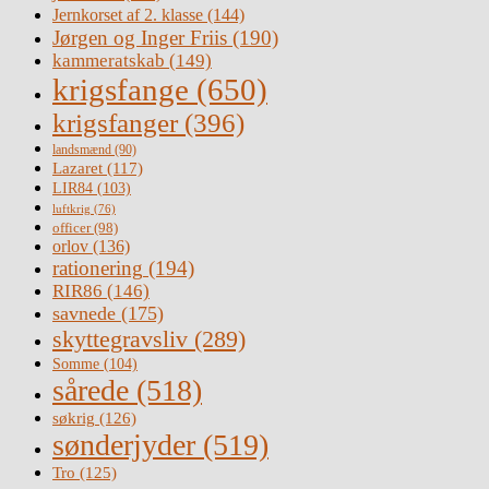
Jernkorset af 2. klasse
(144)
Jørgen og Inger Friis
(190)
kammeratskab
(149)
krigsfange
(650)
krigsfanger
(396)
landsmænd
(90)
Lazaret
(117)
LIR84
(103)
luftkrig
(76)
officer
(98)
orlov
(136)
rationering
(194)
RIR86
(146)
savnede
(175)
skyttegravsliv
(289)
Somme
(104)
sårede
(518)
søkrig
(126)
sønderjyder
(519)
Tro
(125)