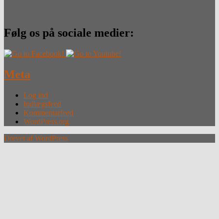
Følg os på sociale medier:
Meta
Log ind
Indlægsfeed
Kommentarfeed
WordPress.org
Drevet af WordPress