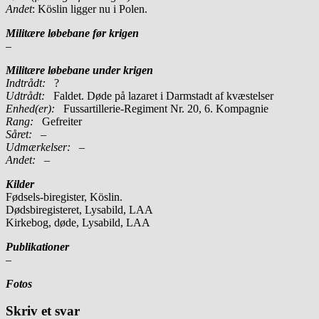
Andet
: Köslin ligger nu i Polen.
Militære løbebane før krigen
–
Militære løbebane under krigen
Indtrådt:
?
Udtrådt:
Faldet. Døde på lazaret i Darmstadt af kvæstelser
Enhed(er):
Fussartillerie-Regiment Nr. 20, 6. Kompagnie
Rang:
Gefreiter
Såret:
–
Udmærkelser: –
Andet:
–
Kilder
Fødsels-biregister, Köslin.
Dødsbiregisteret, Lysabild, LAA
Kirkebog, døde, Lysabild, LAA
Publikationer
–
Fotos
Skriv et svar