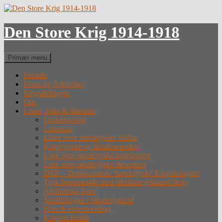
Hop
til
indhold
Den Store Krig 1914-1918
Søg
Primær menu
Forside
Fotos og Arkivalier
Krigsdeltagere
Om
Lister, links & litteratur
Undervisning
Litteratur
Lister over sønderjyske faldne
Krigergrave og mindesmærker
Liste over sønderjyske krigsfanger
Liste over sønderjyske desertører
DSK – Dansksindede Sønderjyske Krigsdeltagere
Tysk hjemmeside med tabslister (eksternt link)
Alfabetiske lister
Straffefanger i Sønderjylland
Film & videoforedrag
Krigens forløb