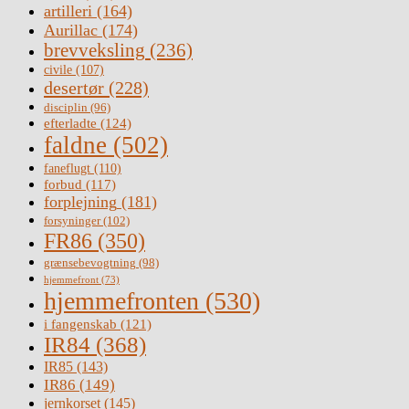
artilleri
(164)
Aurillac
(174)
brevveksling
(236)
civile
(107)
desertør
(228)
disciplin
(96)
efterladte
(124)
faldne
(502)
faneflugt
(110)
forbud
(117)
forplejning
(181)
forsyninger
(102)
FR86
(350)
grænsebevogtning
(98)
hjemmefront
(73)
hjemmefronten
(530)
i fangenskab
(121)
IR84
(368)
IR85
(143)
IR86
(149)
jernkorset
(145)