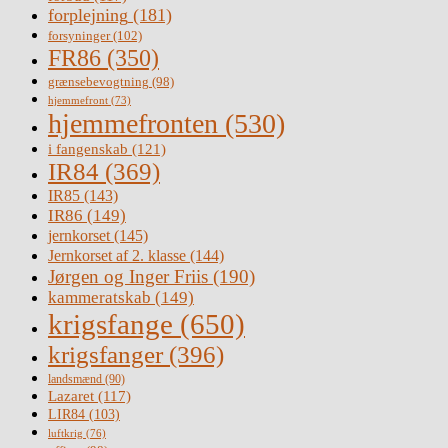
forplejning
(181)
forsyninger
(102)
FR86
(350)
grænsebevogtning
(98)
hjemmefront
(73)
hjemmefronten
(530)
i fangenskab
(121)
IR84
(369)
IR85
(143)
IR86
(149)
jernkorset
(145)
Jernkorset af 2. klasse
(144)
Jørgen og Inger Friis
(190)
kammeratskab
(149)
krigsfange
(650)
krigsfanger
(396)
landsmænd
(90)
Lazaret
(117)
LIR84
(103)
luftkrig
(76)