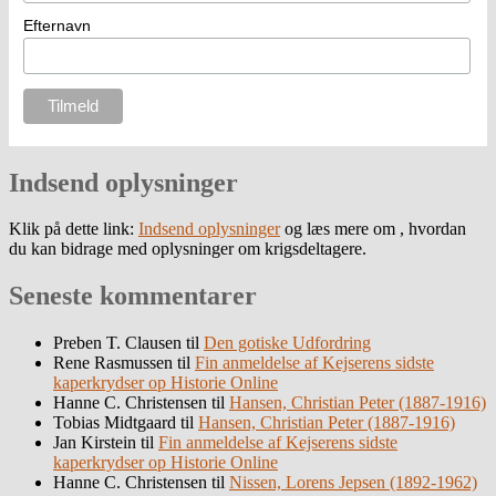
Efternavn
Indsend oplysninger
Klik på dette link:
Indsend oplysninger
og læs mere om , hvordan
du kan bidrage med oplysninger om krigsdeltagere.
Seneste kommentarer
Preben T. Clausen
til
Den gotiske Udfordring
Rene Rasmussen
til
Fin anmeldelse af Kejserens sidste
kaperkrydser op Historie Online
Hanne C. Christensen
til
Hansen, Christian Peter (1887-1916)
Tobias Midtgaard
til
Hansen, Christian Peter (1887-1916)
Jan Kirstein
til
Fin anmeldelse af Kejserens sidste
kaperkrydser op Historie Online
Hanne C. Christensen
til
Nissen, Lorens Jepsen (1892-1962)