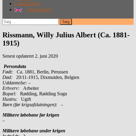
Lokalhistorie
Introduction
Søg
efter:
Rissmann, Willy Julius Albert (Ca. 1881-
1915)
Senest opdateret 2. juni 2020
Persondata
Født:
Ca. 1881, Berlin, Preussen
Død:
20/11-1915, Dixmuiden, Belgien
Uddannelse:
–
Erhverv:
Arbeiter
Bopæl:
Rødding, Rødding Sogn
Hustru:
Ugift
Børn (før krigsafslutningen)
: –
Militære løbebane før krigen
–
Militære løbebane under krigen