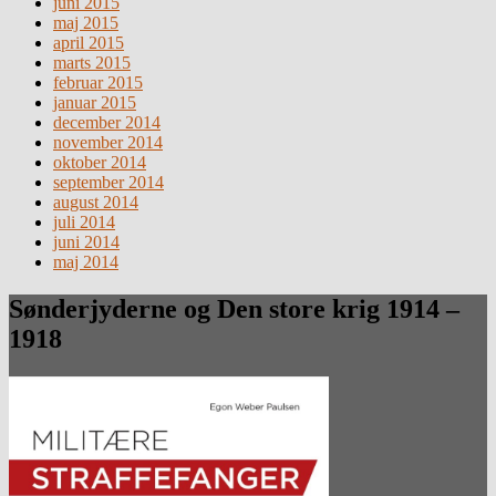
juni 2015
maj 2015
april 2015
marts 2015
februar 2015
januar 2015
december 2014
november 2014
oktober 2014
september 2014
august 2014
juli 2014
juni 2014
maj 2014
Sønderjyderne og Den store krig 1914 –
1918