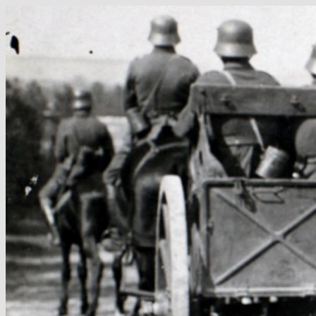
Hop
til
indhold