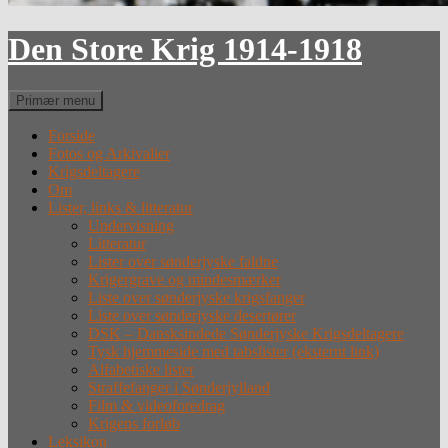
Den Store Krig 1914-1918
Søg
Primær menu
Forside
Fotos og Arkivalier
Krigsdeltagere
Om
Lister, links & litteratur
Undervisning
Litteratur
Lister over sønderjyske faldne
Krigergrave og mindesmærker
Liste over sønderjyske krigsfanger
Liste over sønderjyske desertører
DSK – Dansksindede Sønderjyske Krigsdeltagere
Tysk hjemmeside med tabslister (eksternt link)
Alfabetiske lister
Straffefanger i Sønderjylland
Film & videoforedrag
Krigens forløb
Leksikon