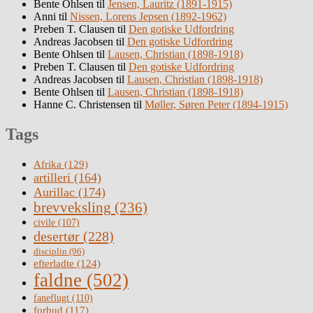
Bente Ohlsen
til
Jensen, Lauritz (1891-1915)
Anni
til
Nissen, Lorens Jepsen (1892-1962)
Preben T. Clausen
til
Den gotiske Udfordring
Andreas Jacobsen
til
Den gotiske Udfordring
Bente Ohlsen
til
Lausen, Christian (1898-1918)
Preben T. Clausen
til
Den gotiske Udfordring
Andreas Jacobsen
til
Lausen, Christian (1898-1918)
Bente Ohlsen
til
Lausen, Christian (1898-1918)
Hanne C. Christensen
til
Møller, Søren Peter (1894-1915)
Tags
Afrika
(129)
artilleri
(164)
Aurillac
(174)
brevveksling
(236)
civile
(107)
desertør
(228)
disciplin
(96)
efterladte
(124)
faldne
(502)
faneflugt
(110)
forbud
(117)