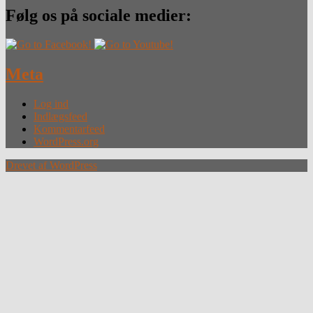
Følg os på sociale medier:
Meta
Log ind
Indlægsfeed
Kommentarfeed
WordPress.org
Drevet af WordPress