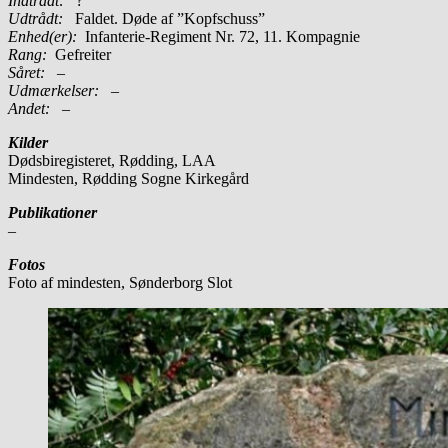
Indtrådt:
?
Udtrådt:
Faldet. Døde af ”Kopfschuss”
Enhed(er):
Infanterie-Regiment Nr. 72, 11. Kompagnie
Rang:
Gefreiter
Såret:
–
Udmærkelser: –
Andet:
–
Kilder
Dødsbiregisteret, Rødding, LAA
Mindesten, Rødding Sogne Kirkegård
Publikationer
–
Fotos
Foto af mindesten, Sønderborg Slot