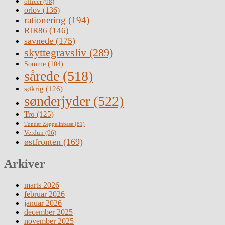
officer
(98)
orlov
(136)
rationering
(194)
RIR86
(146)
savnede
(175)
skyttegravsliv
(289)
Somme
(104)
sårede
(518)
søkrig
(126)
sønderjyder
(522)
Tro
(125)
Tønder Zeppelinbase
(81)
Verdun
(96)
østfronten
(169)
Arkiver
marts 2026
februar 2026
januar 2026
december 2025
november 2025