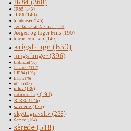
IR84
(368)
IR85
(143)
IR86
(149)
jernkorset
(145)
Jernkorset af 2. klasse
(144)
Jørgen og Inger Friis
(190)
kammeratskab
(149)
krigsfange
(650)
krigsfanger
(396)
landsmænd
(90)
Lazaret
(117)
LIR84
(103)
luftkrig
(76)
officer
(98)
orlov
(136)
rationering
(194)
RIR86
(146)
savnede
(175)
skyttegravsliv
(289)
Somme
(104)
sårede
(518)