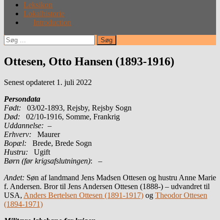
Leksikon
Lokalhistorie
Introduction
Søg
efter:
Ottesen, Otto Hansen (1893-1916)
Senest opdateret 1. juli 2022
Persondata
Født:
03/02-1893, Rejsby, Rejsby Sogn
Død:
02/10-1916, Somme, Frankrig
Uddannelse:
–
Erhverv:
Maurer
Bopæl:
Brede, Brede Sogn
Hustru:
Ugift
Børn (før krigsafslutningen)
: –
Andet:
Søn af landmand Jens Madsen Ottesen og hustru Anne Marie
f. Andersen. Bror til Jens Andersen Ottesen (1888-) – udvandret til
USA,
Anders Bertelsen Ottesen (1891-1917)
og
Theodor Ottesen
(1894-1971)