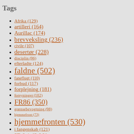
Tags
Afrika
(129)
artilleri
(164)
Aurillac
(174)
brevveksling
(236)
civile
(107)
desertør
(228)
disciplin
(96)
efterladte
(124)
faldne
(502)
faneflugt
(110)
forbud
(117)
forplejning
(181)
forsyninger
(102)
FR86
(350)
grænsebevogtning
(98)
hjemmefront
(73)
hjemmefronten
(530)
i fangenskab
(121)