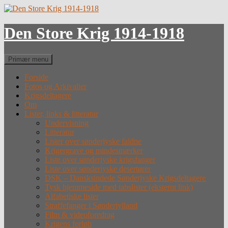
Hop
til
indhold
Den Store Krig 1914-1918
Søg
Primær menu
Forside
Fotos og Arkivalier
Krigsdeltagere
Om
Lister, links & litteratur
Undervisning
Litteratur
Lister over sønderjyske faldne
Krigergrave og mindesmærker
Liste over sønderjyske krigsfanger
Liste over sønderjyske desertører
DSK – Dansksindede Sønderjyske Krigsdeltagere
Tysk hjemmeside med tabslister (eksternt link)
Alfabetiske lister
Straffefanger i Sønderjylland
Film & videoforedrag
Krigens forløb