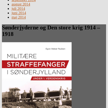
august 2014
juli 2014
juni 2014
maj 2014
Sønderjyderne og Den store krig 1914 –
1918