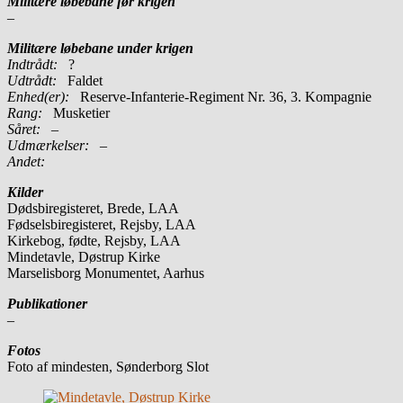
Militære løbebane før krigen
–
Militære løbebane under krigen
Indtrådt:
?
Udtrådt:
Faldet
Enhed(er):
Reserve-Infanterie-Regiment Nr. 36, 3. Kompagnie
Rang:
Musketier
Såret:
–
Udmærkelser: –
Andet:
Kilder
Dødsbiregisteret, Brede, LAA
Fødselsbiregisteret, Rejsby, LAA
Kirkebog, fødte, Rejsby, LAA
Mindetavle, Døstrup Kirke
Marselisborg Monumentet, Aarhus
Publikationer
–
Fotos
Foto af mindesten, Sønderborg Slot