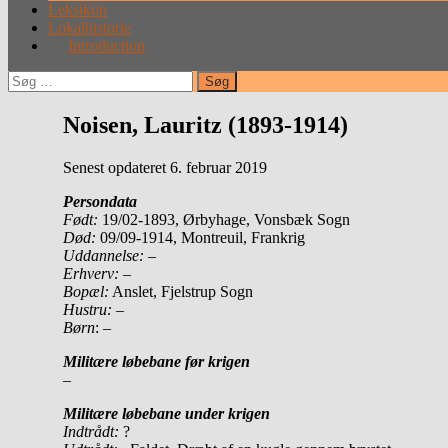
Leksikon
Lokalhistorie
Introduction
Søg
efter:
Noisen, Lauritz (1893-1914)
Senest opdateret 6. februar 2019
Persondata
Født:
19/02-1893, Ørbyhage, Vonsbæk Sogn
Død:
09/09-1914, Montreuil, Frankrig
Uddannelse:
–
Erhverv:
–
Bopæl:
Anslet, Fjelstrup Sogn
Hustru:
–
Børn
: –
Militære løbebane før krigen
–
Militære løbebane under krigen
Indtrådt:
?