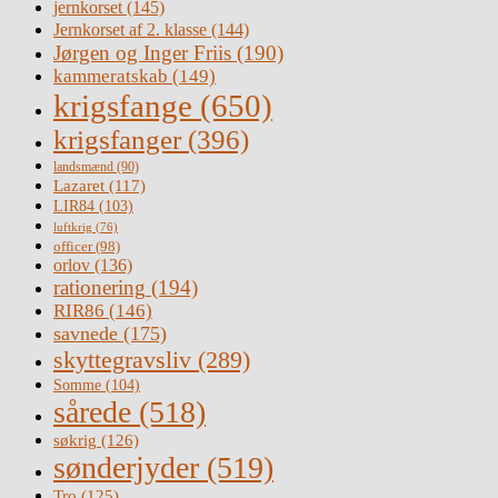
jernkorset
(145)
Jernkorset af 2. klasse
(144)
Jørgen og Inger Friis
(190)
kammeratskab
(149)
krigsfange
(650)
krigsfanger
(396)
landsmænd
(90)
Lazaret
(117)
LIR84
(103)
luftkrig
(76)
officer
(98)
orlov
(136)
rationering
(194)
RIR86
(146)
savnede
(175)
skyttegravsliv
(289)
Somme
(104)
sårede
(518)
søkrig
(126)
sønderjyder
(519)
Tro
(125)