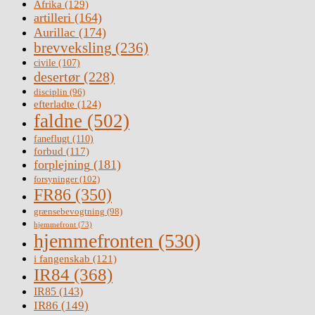
Afrika
(129)
artilleri
(164)
Aurillac
(174)
brevveksling
(236)
civile
(107)
desertør
(228)
disciplin
(96)
efterladte
(124)
faldne
(502)
faneflugt
(110)
forbud
(117)
forplejning
(181)
forsyninger
(102)
FR86
(350)
grænsebevogtning
(98)
hjemmefront
(73)
hjemmefronten
(530)
i fangenskab
(121)
IR84
(368)
IR85
(143)
IR86
(149)