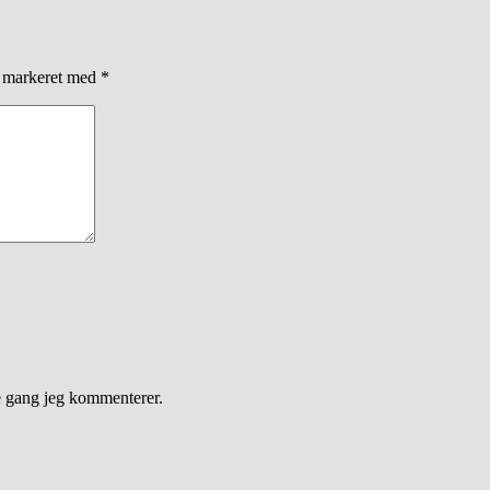
r markeret med
*
e gang jeg kommenterer.