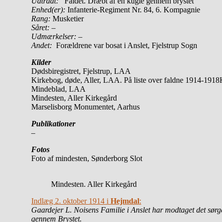
Udtrådt:
Faldet. Dræbt af en kugle gennem brystet
Enhed(er):
Infanterie-Regiment Nr. 84, 6. Kompagnie
Rang:
Musketier
Såret:
–
Udmærkelser: –
Andet:
Forældrene var bosat i Anslet, Fjelstrup Sogn
Kilder
Dødsbiregistret, Fjelstrup, LAA
Kirkebog, døde, Aller, LAA. På liste over faldne 1914-19
Mindeblad, LAA
Mindesten, Aller Kirkegård
Marselisborg Monumentet, Aarhus
Publikationer
–
Fotos
Foto af mindesten, Sønderborg Slot
Mindesten. Aller Kirkegård
Indlæg 2. oktober 1914 i
Hejmdal
:
Gaardejer L. Noisens Familie i Anslet har modtaget det sørg
gennem Brystet.