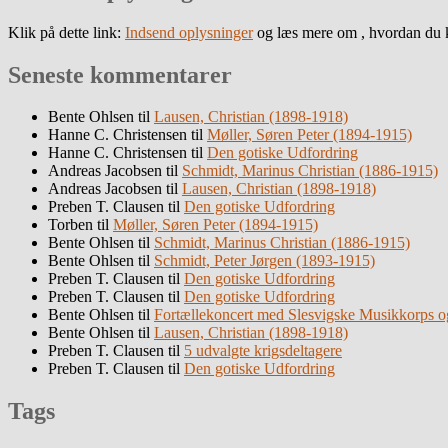
Klik på dette link:
Indsend oplysninger
og læs mere om , hvordan du k
Seneste kommentarer
Bente Ohlsen
til
Lausen, Christian (1898-1918)
Hanne C. Christensen
til
Møller, Søren Peter (1894-1915)
Hanne C. Christensen
til
Den gotiske Udfordring
Andreas Jacobsen
til
Schmidt, Marinus Christian (1886-1915)
Andreas Jacobsen
til
Lausen, Christian (1898-1918)
Preben T. Clausen
til
Den gotiske Udfordring
Torben
til
Møller, Søren Peter (1894-1915)
Bente Ohlsen
til
Schmidt, Marinus Christian (1886-1915)
Bente Ohlsen
til
Schmidt, Peter Jørgen (1893-1915)
Preben T. Clausen
til
Den gotiske Udfordring
Preben T. Clausen
til
Den gotiske Udfordring
Bente Ohlsen
til
Fortællekoncert med Slesvigske Musikkorps o
Bente Ohlsen
til
Lausen, Christian (1898-1918)
Preben T. Clausen
til
5 udvalgte krigsdeltagere
Preben T. Clausen
til
Den gotiske Udfordring
Tags