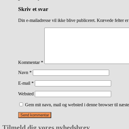
Skriv et svar
Din e-mailadresse vil ikke blive publiceret.
Krævede felter e
Kommentar
*
Navn
*
E-mail
*
Websted
Gem mit navn, mail og websted i denne browser til næst
Tilmeld dig vores nyhedsbrev