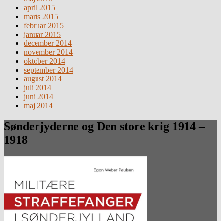
april 2015
marts 2015
februar 2015
januar 2015
december 2014
november 2014
oktober 2014
september 2014
august 2014
juli 2014
juni 2014
maj 2014
Sønderjyderne og Den store krig 1914 –
1918