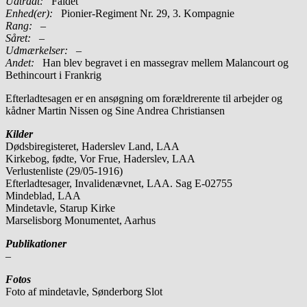
Udtrådt:
Faldet
Enhed(er):
Pionier-Regiment Nr. 29, 3. Kompagnie
Rang:
–
Såret:
–
Udmærkelser: –
Andet:
Han blev begravet i en massegrav mellem Malancourt og
Bethincourt i Frankrig
Efterladtesagen er en ansøgning om forældrerente til arbejder og
kådner Martin Nissen og Sine Andrea Christiansen
Kilder
Dødsbiregisteret, Haderslev Land, LAA
Kirkebog, fødte, Vor Frue, Haderslev, LAA
Verlustenliste (29/05-1916)
Efterladtesager, Invalidenævnet, LAA. Sag E-02755
Mindeblad, LAA
Mindetavle, Starup Kirke
Marselisborg Monumentet, Aarhus
Publikationer
–
Fotos
Foto af mindetavle, Sønderborg Slot