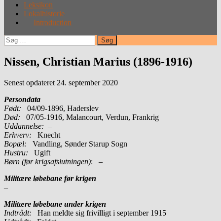
Leksikon
Lokalhistorie
Introduction
Søg
efter:
Nissen, Christian Marius (1896-1916)
Senest opdateret 24. september 2020
Persondata
Født:
04/09-1896, Haderslev
Død:
07/05-1916, Malancourt, Verdun, Frankrig
Uddannelse:
–
Erhverv:
Knecht
Bopæl:
Vandling, Sønder Starup Sogn
Hustru:
Ugift
Børn (før krigsafslutningen)
: –
Militære løbebane før krigen
–
Militære løbebane under krigen
Indtrådt:
Han meldte sig frivilligt i september 1915