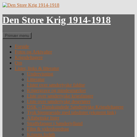
Hop
til
indhold
Den Store Krig 1914-1918
Søg
Primær menu
Forside
Fotos og Arkivalier
Krigsdeltagere
Om
Lister, links & litteratur
Undervisning
Litteratur
Lister over sønderjyske faldne
Krigergrave og mindesmærker
Liste over sønderjyske krigsfanger
Liste over sønderjyske desertører
DSK – Dansksindede Sønderjyske Krigsdeltagere
Tysk hjemmeside med tabslister (eksternt link)
Alfabetiske lister
Straffefanger i Sønderjylland
Film & videoforedrag
Krigens forløb