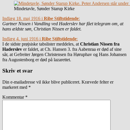
Mindetavle, Sønder Starup Kirke
Indlæg 18. maj 1916 i
Ribe Stiftstidende
:
Gartner Nissen i Vandling ved Haderslev har fået telegram om, at
hans ældste søn, Christian Nissen er faldet.
Indlæg 4. juni 1916 i
Ribe Stiftstidende
:
I de sidste prøjsiske tabslister meddeles, at
Christian Nissen fra
Haderslev
er faldet, at Ch. Hansen 3. fra Aabenraa er død af sine
sår, at Gefreiter Jørgen Christensen fra Høruphav og Hans Johansen
fra Augustenborg er død på lazarettet.
Skriv et svar
Din e-mailadresse vil ikke blive publiceret.
Krævede felter er
markeret med
*
Kommentar
*