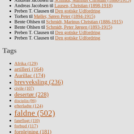
Andreas Jacobsen
til
Schmidt, Marinus Christian (1886-1915)
Andreas Jacobsen
til
Lausen, Christian (1898-1918)
Preben T. Clausen
til
Den gotiske Udfordring
Torben
til
Møller, Søren Peter (1894-1915)
Bente Ohlsen
til
Schmidt, Marinus Christian (1886-1915)
Bente Ohlsen
til
Schmidt, Peter Jørgen (1893-1915)
Preben T. Clausen
til
Den gotiske Udfordring
Preben T. Clausen
til
Den gotiske Udfordring
Tags
Afrika
(129)
artilleri
(164)
Aurillac
(174)
brevveksling
(236)
civile
(107)
desertør
(228)
disciplin
(96)
efterladte
(124)
faldne
(502)
faneflugt
(110)
forbud
(117)
forplejning
(181)