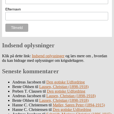
Efternavn
Indsend oplysninger
Klik på dette link:
Indsend oplysninger
og læs mere om , hvordan
du kan bidrage med oplysninger om krigsdeltagere.
Seneste kommentarer
Andreas Jacobsen
til
Den gotiske Udfordring
Bente Ohlsen
til
Lausen, Christian (1898-1918)
Preben T. Clausen
til
Den gotiske Udfordring
Andreas Jacobsen
til
Lausen, Christian (1898-1918)
Bente Ohlsen
til
Lausen, Christian (1898-1918)
Hanne C. Christensen
til
Møller, Søren Peter (1894-1915)
Hanne C. Christensen
til
Den gotiske Udfordring