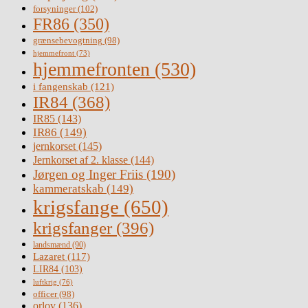
forsyninger
(102)
FR86
(350)
grænsebevogtning
(98)
hjemmefront
(73)
hjemmefronten
(530)
i fangenskab
(121)
IR84
(368)
IR85
(143)
IR86
(149)
jernkorset
(145)
Jernkorset af 2. klasse
(144)
Jørgen og Inger Friis
(190)
kammeratskab
(149)
krigsfange
(650)
krigsfanger
(396)
landsmænd
(90)
Lazaret
(117)
LIR84
(103)
luftkrig
(76)
officer
(98)
orlov
(136)