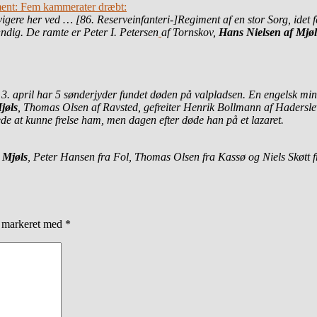
iment: Fem kammerater dræbt:
gere her ved … [86. Reserveinfanteri-]Regiment af en stor Sorg, idet f
dig. De ramte er Peter I. Petersen
af Tornskov,
Hans Nielsen af Mjøl
en 3. april har 5 sønderjyder fundet døden på valpladsen. En engelsk m
jøls
, Thomas Olsen af Ravsted, gefreiter Henrik Bollmann af Haderslev
ede at kunne frelse ham, men dagen efter døde han på et lazaret.
 Mjøls
, Peter Hansen fra Fol, Thomas Olsen fra Kassø og Niels Skøtt f
r markeret med
*