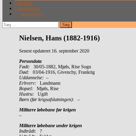
Leksikon
Lokalhistorie
Introduction
Søg
efter:
Nielsen, Hans (1882-1916)
Senest opdateret 16. september 2020
Persondata
Født:
30/05-1882, Mjøls, Rise Sogn
Død:
03/04-1916, Givenchy, Frankrig
Uddannelse:
–
Erhverv:
Landmann
Bopæl:
Mjøls, Rise
Hustru:
Ugift
Børn (før krigsafslutningen)
: –
Militære løbebane før krigen
–
Militære løbebane under krigen
Indtrådt:
?