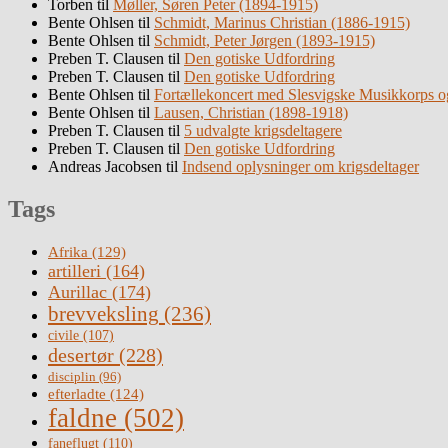
Torben
til
Møller, Søren Peter (1894-1915)
Bente Ohlsen
til
Schmidt, Marinus Christian (1886-1915)
Bente Ohlsen
til
Schmidt, Peter Jørgen (1893-1915)
Preben T. Clausen
til
Den gotiske Udfordring
Preben T. Clausen
til
Den gotiske Udfordring
Bente Ohlsen
til
Fortællekoncert med Slesvigske Musikkorps o
Bente Ohlsen
til
Lausen, Christian (1898-1918)
Preben T. Clausen
til
5 udvalgte krigsdeltagere
Preben T. Clausen
til
Den gotiske Udfordring
Andreas Jacobsen
til
Indsend oplysninger om krigsdeltager
Tags
Afrika
(129)
artilleri
(164)
Aurillac
(174)
brevveksling
(236)
civile
(107)
desertør
(228)
disciplin
(96)
efterladte
(124)
faldne
(502)
faneflugt
(110)