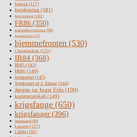
forbud
(117)
forplejning
(181)
forsyninger
(102)
FR86
(350)
grænsebevogtning
(98)
hjemmefront
(73)
hjemmefronten
(530)
i fangenskab
(121)
IR84
(368)
IR85
(143)
IR86
(149)
jernkorset
(145)
Jernkorset af 2. klasse
(144)
Jørgen og Inger Friis
(190)
kammeratskab
(149)
krigsfange
(650)
krigsfanger
(396)
landsmænd
(90)
Lazaret
(117)
LIR84
(103)