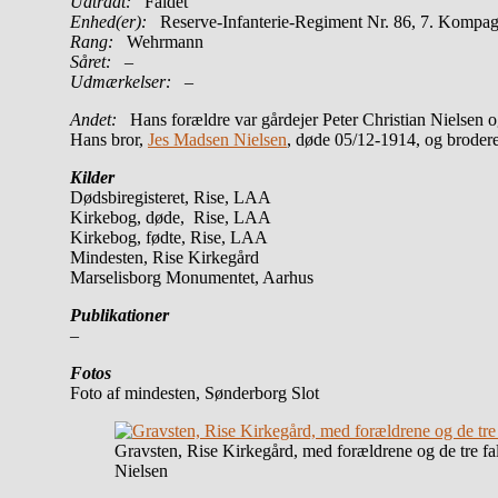
Udtrådt:
Faldet
Enhed(er):
Reserve-Infanterie-Regiment Nr. 86, 7. Kompag
Rang:
Wehrmann
Såret:
–
Udmærkelser: –
Andet:
Hans forældre var gårdejer Peter Christian Nielsen o
Hans bror,
Jes Madsen Nielsen
, døde 05/12-1914, og brode
Kilder
Dødsbiregisteret, Rise, LAA
Kirkebog, døde, Rise, LAA
Kirkebog, fødte, Rise, LAA
Mindesten, Rise Kirkegård
Marselisborg Monumentet, Aarhus
Publikationer
–
Fotos
Foto af mindesten, Sønderborg Slot
Gravsten, Rise Kirkegård, med forældrene og de tre f
Nielsen