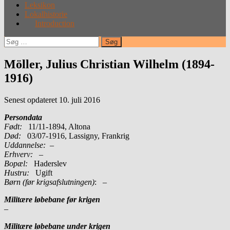
Leksikon
Lokalhistorie
Introduction
Søg
efter:
Möller, Julius Christian Wilhelm (1894-
1916)
Senest opdateret 10. juli 2016
Persondata
Født:
11/11-1894, Altona
Død:
03/07-1916, Lassigny, Frankrig
Uddannelse:
–
Erhverv:
–
Bopæl:
Haderslev
Hustru:
Ugift
Børn (før krigsafslutningen)
: –
Militære løbebane før krigen
–
Militære løbebane under krigen