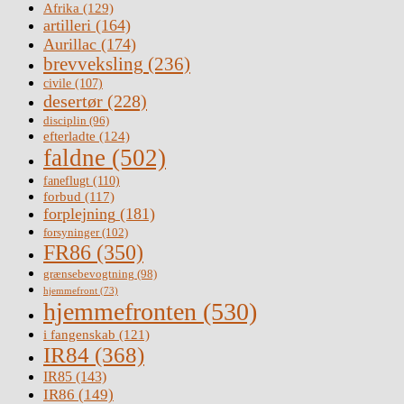
Afrika
(129)
artilleri
(164)
Aurillac
(174)
brevveksling
(236)
civile
(107)
desertør
(228)
disciplin
(96)
efterladte
(124)
faldne
(502)
faneflugt
(110)
forbud
(117)
forplejning
(181)
forsyninger
(102)
FR86
(350)
grænsebevogtning
(98)
hjemmefront
(73)
hjemmefronten
(530)
i fangenskab
(121)
IR84
(368)
IR85
(143)
IR86
(149)