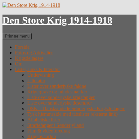
Hop
til
indhold
Den Store Krig 1914-1918
Søg
Primær menu
Forside
Fotos og Arkivalier
Krigsdeltagere
Om
Lister, links & litteratur
Undervisning
Litteratur
Lister over sønderjyske faldne
Krigergrave og mindesmærker
Liste over sønderjyske krigsfanger
Liste over sønderjyske desertører
DSK – Dansksindede Sønderjyske Krigsdeltagere
Tysk hjemmeside med tabslister (eksternt link)
Alfabetiske lister
Straffefanger i Sønderjylland
Film & videoforedrag
Krigens forløb