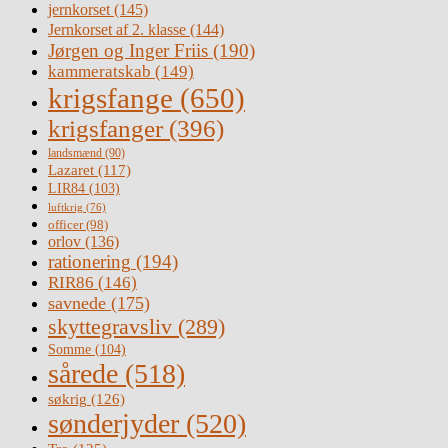
jernkorset
(145)
Jernkorset af 2. klasse
(144)
Jørgen og Inger Friis
(190)
kammeratskab
(149)
krigsfange
(650)
krigsfanger
(396)
landsmænd
(90)
Lazaret
(117)
LIR84
(103)
luftkrig
(76)
officer
(98)
orlov
(136)
rationering
(194)
RIR86
(146)
savnede
(175)
skyttegravsliv
(289)
Somme
(104)
sårede
(518)
søkrig
(126)
sønderjyder
(520)