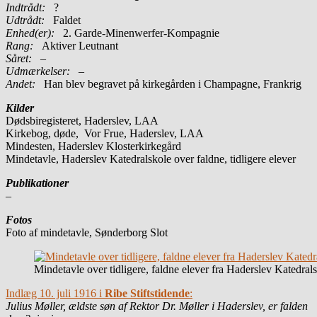
Indtrådt:
?
Udtrådt:
Faldet
Enhed(er):
2. Garde-Minenwerfer-Kompagnie
Rang:
Aktiver Leutnant
Såret:
–
Udmærkelser: –
Andet:
Han blev begravet på kirkegården i Champagne, Frankrig
Kilder
Dødsbiregisteret, Haderslev, LAA
Kirkebog, døde, Vor Frue, Haderslev, LAA
Mindesten, Haderslev Klosterkirkegård
Mindetavle, Haderslev Katedralskole over faldne, tidligere elever
Publikationer
–
Fotos
Foto af mindetavle, Sønderborg Slot
Mindetavle over tidligere, faldne elever fra Haderslev Katedral
Indlæg 10. juli 1916 i
Ribe Stiftstidende
:
Julius Møller, ældste søn af Rektor Dr. Møller i Haderslev, er falden