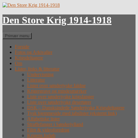
Hop
til
indhold
Den Store Krig 1914-1918
Søg
Primær menu
Forside
Fotos og Arkivalier
Krigsdeltagere
Om
Lister, links & litteratur
Undervisning
Litteratur
Lister over sønderjyske faldne
Krigergrave og mindesmærker
Liste over sønderjyske krigsfanger
Liste over sønderjyske desertører
DSK – Dansksindede Sønderjyske Krigsdeltagere
Tysk hjemmeside med tabslister (eksternt link)
Alfabetiske lister
Straffefanger i Sønderjylland
Film & videoforedrag
Krigens forløb