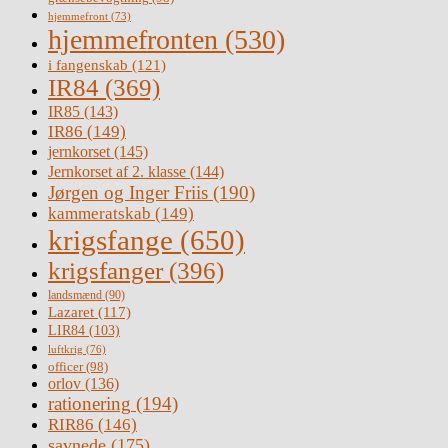
hjemmefront
(73)
hjemmefronten
(530)
i fangenskab
(121)
IR84
(369)
IR85
(143)
IR86
(149)
jernkorset
(145)
Jernkorset af 2. klasse
(144)
Jørgen og Inger Friis
(190)
kammeratskab
(149)
krigsfange
(650)
krigsfanger
(396)
landsmænd
(90)
Lazaret
(117)
LIR84
(103)
luftkrig
(76)
officer
(98)
orlov
(136)
rationering
(194)
RIR86
(146)
savnede
(175)