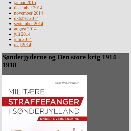
januar 2015
december 2014
november 2014
oktober 2014
september 2014
august 2014
juli 2014
juni 2014
maj 2014
Sønderjyderne og Den store krig 1914 –
1918