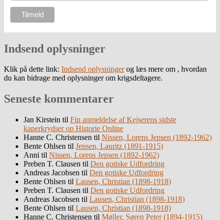
Indsend oplysninger
Klik på dette link:
Indsend oplysninger
og læs mere om , hvordan
du kan bidrage med oplysninger om krigsdeltagere.
Seneste kommentarer
Jan Kirstein
til
Fin anmeldelse af Kejserens sidste
kaperkrydser op Historie Online
Hanne C. Christensen
til
Nissen, Lorens Jepsen (1892-1962)
Bente Ohlsen
til
Jensen, Lauritz (1891-1915)
Anni
til
Nissen, Lorens Jepsen (1892-1962)
Preben T. Clausen
til
Den gotiske Udfordring
Andreas Jacobsen
til
Den gotiske Udfordring
Bente Ohlsen
til
Lausen, Christian (1898-1918)
Preben T. Clausen
til
Den gotiske Udfordring
Andreas Jacobsen
til
Lausen, Christian (1898-1918)
Bente Ohlsen
til
Lausen, Christian (1898-1918)
Hanne C. Christensen
til
Møller, Søren Peter (1894-1915)