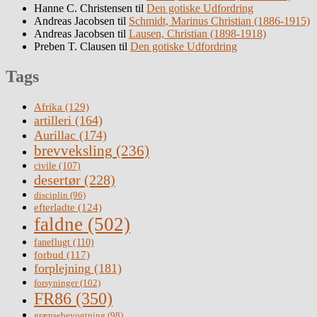
Hanne C. Christensen
til
Den gotiske Udfordring
Andreas Jacobsen
til
Schmidt, Marinus Christian (1886-1915)
Andreas Jacobsen
til
Lausen, Christian (1898-1918)
Preben T. Clausen
til
Den gotiske Udfordring
Tags
Afrika
(129)
artilleri
(164)
Aurillac
(174)
brevveksling
(236)
civile
(107)
desertør
(228)
disciplin
(96)
efterladte
(124)
faldne
(502)
faneflugt
(110)
forbud
(117)
forplejning
(181)
forsyninger
(102)
FR86
(350)
grænsebevogtning
(98)