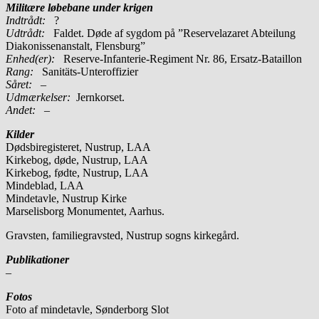
Militære løbebane under krigen
Indtrådt:
?
Udtrådt:
Faldet. Døde af sygdom på ”Reservelazaret Abteilung
Diakonissenanstalt, Flensburg”
Enhed(er):
Reserve-Infanterie-Regiment Nr. 86, Ersatz-Bataillon
Rang:
Sanitäts-Unteroffizier
Såret:
–
Udmærkelser:
Jernkorset.
Andet:
–
Kilder
Dødsbiregisteret, Nustrup, LAA
Kirkebog, døde, Nustrup, LAA
Kirkebog, fødte, Nustrup, LAA
Mindeblad, LAA
Mindetavle, Nustrup Kirke
Marselisborg Monumentet, Aarhus.
Gravsten, familiegravsted, Nustrup sogns kirkegård.
Publikationer
–
Fotos
Foto af mindetavle, Sønderborg Slot