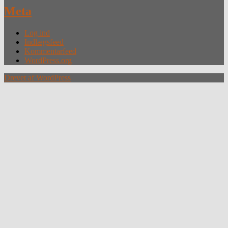
Meta
Log ind
Indlægsfeed
Kommentarfeed
WordPress.org
Drevet af WordPress