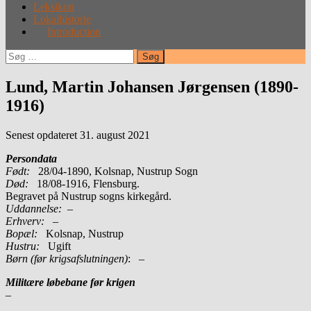
Leksikon
Lokalhistorie
Introduction
Søg
efter:
Lund, Martin Johansen Jørgensen (1890-
1916)
Senest opdateret 31. august 2021
Persondata
Født:
28/04-1890, Kolsnap, Nustrup Sogn
Død:
18/08-1916, Flensburg.
Begravet på Nustrup sogns kirkegård.
Uddannelse:
–
Erhverv:
–
Bopæl:
Kolsnap, Nustrup
Hustru:
Ugift
Børn (før krigsafslutningen)
: –
Militære løbebane før krigen
–