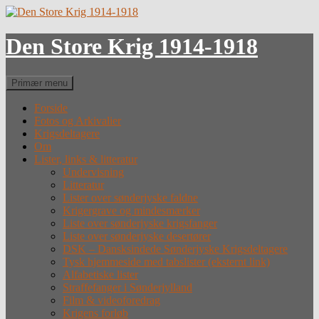
Hop
til
indhold
Den Store Krig 1914-1918
Søg
Primær menu
Forside
Fotos og Arkivalier
Krigsdeltagere
Om
Lister, links & litteratur
Undervisning
Litteratur
Lister over sønderjyske faldne
Krigergrave og mindesmærker
Liste over sønderjyske krigsfanger
Liste over sønderjyske desertører
DSK – Dansksindede Sønderjyske Krigsdeltagere
Tysk hjemmeside med tabslister (eksternt link)
Alfabetiske lister
Straffefanger i Sønderjylland
Film & videoforedrag
Krigens forløb