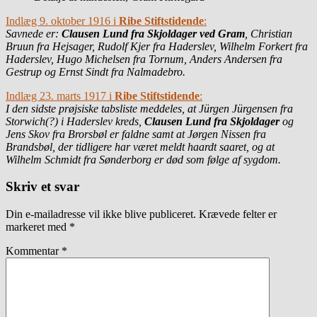
Indlæg 9. oktober 1916 i
Ribe Stiftstidende
:
Savnede er:
Clausen Lund fra Skjoldager ved Gram
, Christian
Bruun fra Hejsager, Rudolf Kjer fra Haderslev, Wilhelm Forkert fra
Haderslev, Hugo Michelsen fra Tornum, Anders Andersen fra
Gestrup og Ernst Sindt fra Nalmadebro.
Indlæg 23. marts 1917 i
Ribe Stiftstidende
:
I den sidste prøjsiske tabsliste meddeles, at Jürgen Jürgensen fra
Storwich(?) i Haderslev kreds,
Clausen Lund fra Skjoldager
og
Jens Skov fra Brorsbøl er faldne samt at Jørgen Nissen fra
Brandsbøl, der tidligere har været meldt haardt saaret, og at
Wilhelm Schmidt fra Sønderborg er død som følge af sygdom.
Skriv et svar
Din e-mailadresse vil ikke blive publiceret.
Krævede felter er
markeret med
*
Kommentar
*