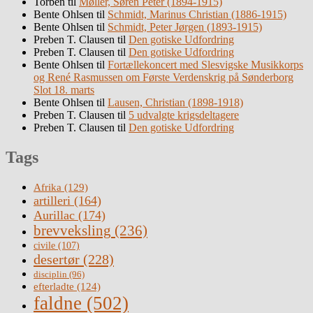
Torben
til
Møller, Søren Peter (1894-1915)
Bente Ohlsen
til
Schmidt, Marinus Christian (1886-1915)
Bente Ohlsen
til
Schmidt, Peter Jørgen (1893-1915)
Preben T. Clausen
til
Den gotiske Udfordring
Preben T. Clausen
til
Den gotiske Udfordring
Bente Ohlsen
til
Fortællekoncert med Slesvigske Musikkorps
og René Rasmussen om Første Verdenskrig på Sønderborg
Slot 18. marts
Bente Ohlsen
til
Lausen, Christian (1898-1918)
Preben T. Clausen
til
5 udvalgte krigsdeltagere
Preben T. Clausen
til
Den gotiske Udfordring
Tags
Afrika
(129)
artilleri
(164)
Aurillac
(174)
brevveksling
(236)
civile
(107)
desertør
(228)
disciplin
(96)
efterladte
(124)
faldne
(502)