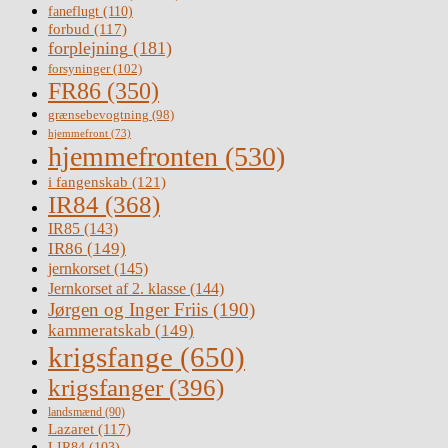
faneflugt
(110)
forbud
(117)
forplejning
(181)
forsyninger
(102)
FR86
(350)
grænsebevogtning
(98)
hjemmefront
(73)
hjemmefronten
(530)
i fangenskab
(121)
IR84
(368)
IR85
(143)
IR86
(149)
jernkorset
(145)
Jernkorset af 2. klasse
(144)
Jørgen og Inger Friis
(190)
kammeratskab
(149)
krigsfange
(650)
krigsfanger
(396)
landsmænd
(90)
Lazaret
(117)
LIR84
(103)