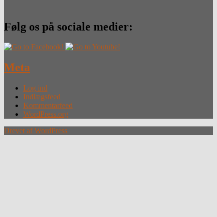
Følg os på sociale medier:
Meta
Log ind
Indlægsfeed
Kommentarfeed
WordPress.org
Drevet af WordPress