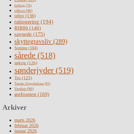
luftkrig
(76)
officer
(98)
orlov
(136)
rationering
(194)
RIR86
(146)
savnede
(175)
skyttegravsliv
(289)
Somme
(104)
sårede
(518)
søkrig
(126)
sønderjyder
(519)
Tro
(125)
Tønder Zeppelinbase
(81)
Verdun
(96)
østfronten
(169)
Arkiver
marts 2026
februar 2026
januar 2026