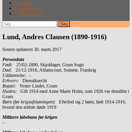
Leksikon
Lokalhistorie
Introduction
Søg
efter:
Lund, Andres Clausen (1890-1916)
Senest opdateret 30. marts 2017
Persondata
Født:
25/02-1890, Skjoldager, Gram Sogn
Død:
21/12-1916, Ablaincourt, Somme, Frankrig
Uddannelse:
–
Erhverv:
Dienstknecht
Bopæl:
Vester Lindet, Gram
Hustru:
Gift 1914 med Anne Marie Holm, som 1926 var detaillist i
Gram
Børn (før krigsafslutningen)
: Efterlod sig 2 børn, født 1914-1916,
hvoraf den ældste døde 1919
Militære løbebane før krigen
–