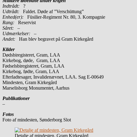
Militære løbebane under krigen
Indtrådt:
?
Udtrådt:
Faldet. Døde af ”Verschüttung”
Enhed(er):
Füsilier-Regiment Nr. 80, 3. Kompagnie
Rang:
Reservist
Såret:
–
Udmærkelser: –
Andet:
Han blev begravet på Gram Kirkegård
Kilder
Dødsbiregisteret, Gram, LAA
Kirkebog, døde, Gram, LAA
Fødselsbiregisteret, Gram, LAA
Kirkebog, fødte, Gram, LAA
Efterladtesager, Invalidenævnet, LAA. Sag E-00649
Mindesten, Gram Kirkegård
Marselisborg Monumentet, Aarhus
Publikationer
–
Fotos
Foto af mindesten, Sønderborg Slot
Detalje af mindesten, Gram Kirkegård