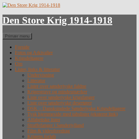
Hop
til
indhold
Den Store Krig 1914-1918
Søg
Primær menu
Forside
Fotos og Arkivalier
Krigsdeltagere
Om
Lister, links & litteratur
Undervisning
Litteratur
Lister over sønderjyske faldne
Krigergrave og mindesmærker
Liste over sønderjyske krigsfanger
Liste over sønderjyske desertører
DSK – Dansksindede Sønderjyske Krigsdeltagere
Tysk hjemmeside med tabslister (eksternt link)
Alfabetiske lister
Straffefanger i Sønderjylland
Film & videoforedrag
Krigens forløb