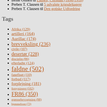
Bente Ohlsen
til
Lausen, Christian (1898-1918)
Preben T. Clausen
til
5 udvalgte krigsdeltagere
Preben T. Clausen
til
Den gotiske Udfordring
Tags
Afrika
(129)
artilleri
(164)
Aurillac
(174)
brevveksling
(236)
civile
(107)
desertør
(228)
disciplin
(96)
efterladte
(124)
faldne
(502)
faneflugt
(110)
forbud
(117)
forplejning
(181)
forsyninger
(102)
FR86
(350)
grænsebevogtning
(98)
hjemmefront
(73)