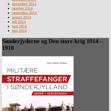
november 2014
oktober 2014
september 2014
august 2014
juli 2014
juni 2014
maj 2014
Sønderjyderne og Den store krig 1914 –
1918