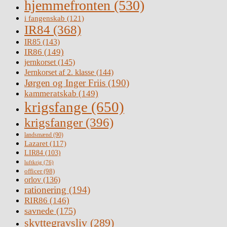
hjemmefronten
(530)
i fangenskab
(121)
IR84
(368)
IR85
(143)
IR86
(149)
jernkorset
(145)
Jernkorset af 2. klasse
(144)
Jørgen og Inger Friis
(190)
kammeratskab
(149)
krigsfange
(650)
krigsfanger
(396)
landsmænd
(90)
Lazaret
(117)
LIR84
(103)
luftkrig
(76)
officer
(98)
orlov
(136)
rationering
(194)
RIR86
(146)
savnede
(175)
skyttegravsliv
(289)