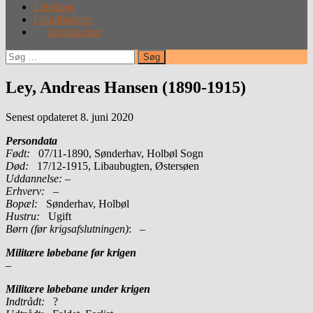
Leksikon
Lokalhistorie
Introduction
Søg
efter:
Ley, Andreas Hansen (1890-1915)
Senest opdateret 8. juni 2020
Persondata
Født:
07/11-1890, Sønderhav, Holbøl Sogn
Død:
17/12-1915, Libaubugten, Østersøen
Uddannelse:
–
Erhverv:
–
Bopæl:
Sønderhav, Holbøl
Hustru:
Ugift
Børn (før krigsafslutningen)
: –
Militære løbebane før krigen
–
Militære løbebane under krigen
Indtrådt:
?