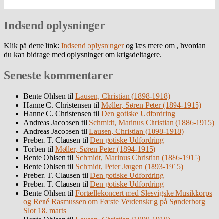
Indsend oplysninger
Klik på dette link:
Indsend oplysninger
og læs mere om , hvordan
du kan bidrage med oplysninger om krigsdeltagere.
Seneste kommentarer
Bente Ohlsen
til
Lausen, Christian (1898-1918)
Hanne C. Christensen
til
Møller, Søren Peter (1894-1915)
Hanne C. Christensen
til
Den gotiske Udfordring
Andreas Jacobsen
til
Schmidt, Marinus Christian (1886-1915)
Andreas Jacobsen
til
Lausen, Christian (1898-1918)
Preben T. Clausen
til
Den gotiske Udfordring
Torben
til
Møller, Søren Peter (1894-1915)
Bente Ohlsen
til
Schmidt, Marinus Christian (1886-1915)
Bente Ohlsen
til
Schmidt, Peter Jørgen (1893-1915)
Preben T. Clausen
til
Den gotiske Udfordring
Preben T. Clausen
til
Den gotiske Udfordring
Bente Ohlsen
til
Fortællekoncert med Slesvigske Musikkorps
og René Rasmussen om Første Verdenskrig på Sønderborg
Slot 18. marts