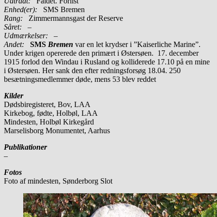
Udtrådt:
Faldet. Forlist
Enhed(er):
SMS Bremen
Rang:
Zimmermannsgast der Reserve
Såret:
–
Udmærkelser: –
Andet:
SMS
Bremen
var en let krydser i ”Kaiserliche Marine”.
Under krigen opererede den primært i Østersøen. 17. december
1915 forlod den Windau i Rusland og kolliderede 17.10 på en mine
i Østersøen. Her sank den efter redningsforsøg 18.04. 250
besætningsmedlemmer døde, mens 53 blev reddet
Kilder
Dødsbiregisteret, Bov, LAA
Kirkebog, fødte, Holbøl, LAA
Mindesten, Holbøl Kirkegård
Marselisborg Monumentet, Aarhus
Publikationer
–
Fotos
Foto af mindesten, Sønderborg Slot