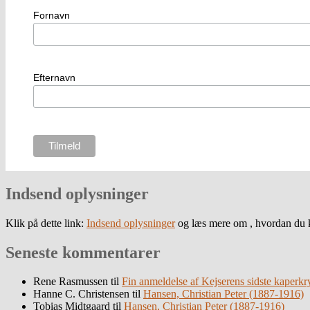
Fornavn
Efternavn
Indsend oplysninger
Klik på dette link:
Indsend oplysninger
og læs mere om , hvordan du k
Seneste kommentarer
Rene Rasmussen
til
Fin anmeldelse af Kejserens sidste kaperkr
Hanne C. Christensen
til
Hansen, Christian Peter (1887-1916)
Tobias Midtgaard
til
Hansen, Christian Peter (1887-1916)