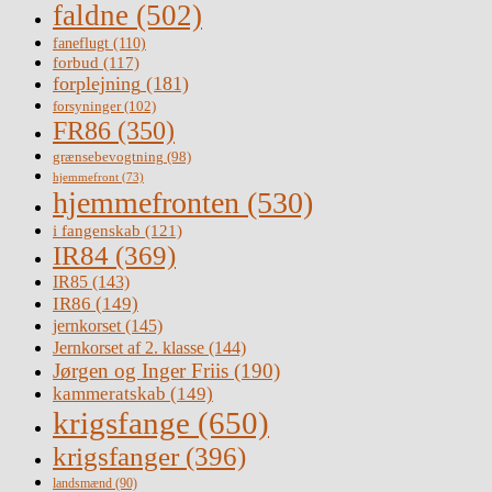
faldne
(502)
faneflugt
(110)
forbud
(117)
forplejning
(181)
forsyninger
(102)
FR86
(350)
grænsebevogtning
(98)
hjemmefront
(73)
hjemmefronten
(530)
i fangenskab
(121)
IR84
(369)
IR85
(143)
IR86
(149)
jernkorset
(145)
Jernkorset af 2. klasse
(144)
Jørgen og Inger Friis
(190)
kammeratskab
(149)
krigsfange
(650)
krigsfanger
(396)
landsmænd
(90)