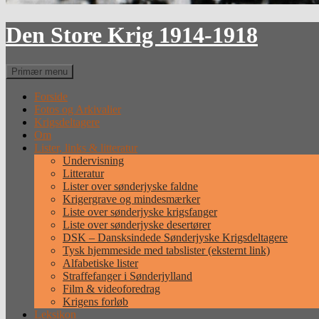
Den Store Krig 1914-1918
Søg
Primær menu
Forside
Fotos og Arkivalier
Krigsdeltagere
Om
Lister, links & litteratur
Undervisning
Litteratur
Lister over sønderjyske faldne
Krigergrave og mindesmærker
Liste over sønderjyske krigsfanger
Liste over sønderjyske desertører
DSK – Dansksindede Sønderjyske Krigsdeltagere
Tysk hjemmeside med tabslister (eksternt link)
Alfabetiske lister
Straffefanger i Sønderjylland
Film & videoforedrag
Krigens forløb
Leksikon