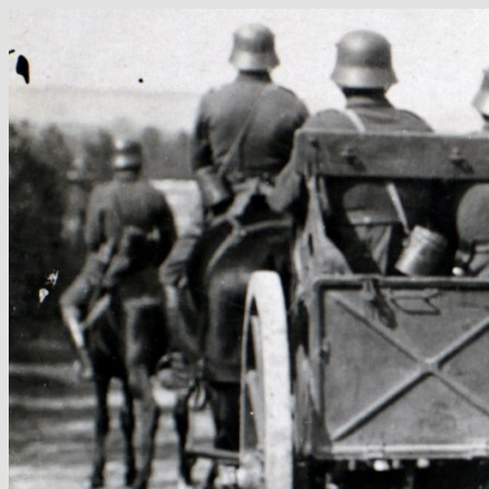
Hop
til
indhold