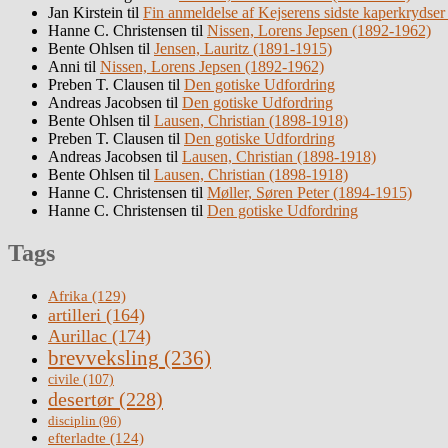
Jan Kirstein
til
Fin anmeldelse af Kejserens sidste kaperkrydser
Hanne C. Christensen
til
Nissen, Lorens Jepsen (1892-1962)
Bente Ohlsen
til
Jensen, Lauritz (1891-1915)
Anni
til
Nissen, Lorens Jepsen (1892-1962)
Preben T. Clausen
til
Den gotiske Udfordring
Andreas Jacobsen
til
Den gotiske Udfordring
Bente Ohlsen
til
Lausen, Christian (1898-1918)
Preben T. Clausen
til
Den gotiske Udfordring
Andreas Jacobsen
til
Lausen, Christian (1898-1918)
Bente Ohlsen
til
Lausen, Christian (1898-1918)
Hanne C. Christensen
til
Møller, Søren Peter (1894-1915)
Hanne C. Christensen
til
Den gotiske Udfordring
Tags
Afrika
(129)
artilleri
(164)
Aurillac
(174)
brevveksling
(236)
civile
(107)
desertør
(228)
disciplin
(96)
efterladte
(124)