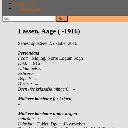
Lokalhistorie
Introduction
Søg
efter:
Lassen, Aage ( -1916)
Senest opdateret 2. oktober 2016
Persondata
Født:
Kløjing, Nørre Løgum Sogn
Død:
1916
Uddannelse:
–
Erhverv:
–
Bopæl:
–
Hustru:
–
Børn (før krigsafslutningen)
: –
Militære løbebane før krigen
–
Militære løbebane under krigen
Indtrådt:
?
Udtrådt:
Faldet. Døde af kvæstelser