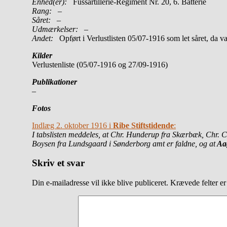
Enhed(er):
Fussartillerie-Regiment Nr. 20, 6. Batterie
Rang:
–
Såret:
–
Udmærkelser: –
Andet:
Opført i Verlustlisten 05/07-1916 som let såret, da 
Kilder
Verlustenliste (05/07-1916 og 27/09-1916)
Publikationer
–
Fotos
Indlæg 2. oktober 1916 i
Ribe Stiftstidende
:
I tabslisten meddeles, at Chr. Hunderup fra Skærbæk, Chr. C
Boysen fra Lundsgaard i Sønderborg amt er faldne, og at
Aag
Skriv et svar
Din e-mailadresse vil ikke blive publiceret.
Krævede felter e