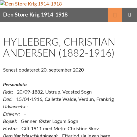
Hop
til
Søg
Den Store Krig 1914-1918
indhold
PRIMÆ
MENU
HYLLEBERG, CHRISTIAN
ANDERSEN (1882-1916)
Senest opdateret 20. september 2020
Persondata
Født:
20/09-1882, Ustrup, Vedsted Sogn
Død:
15/04-1916, Cailette Walde, Verdun, Frankrig
Uddannelse:
–
Erhverv:
–
Bopæl:
Genner, Øster Løgum Sogn
Hustru:
Gift 1911 med Mette Christine Skov
Børn (før krigsafslutningen)
: Efterlod sig ingen børn