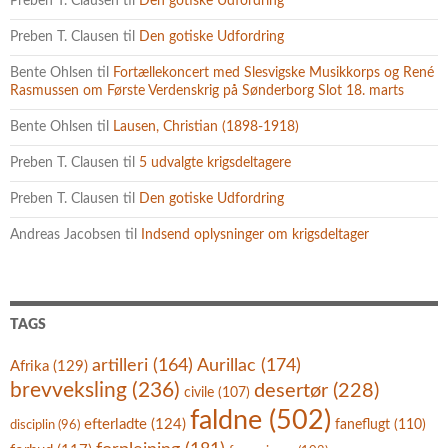
Preben T. Clausen
til
Den gotiske Udfordring
Preben T. Clausen
til
Den gotiske Udfordring
Bente Ohlsen
til
Fortællekoncert med Slesvigske Musikkorps og René
Rasmussen om Første Verdenskrig på Sønderborg Slot 18. marts
Bente Ohlsen
til
Lausen, Christian (1898-1918)
Preben T. Clausen
til
5 udvalgte krigsdeltagere
Preben T. Clausen
til
Den gotiske Udfordring
Andreas Jacobsen
til
Indsend oplysninger om krigsdeltager
TAGS
artilleri
(164)
Aurillac
(174)
Afrika
(129)
brevveksling
(236)
desertør
(228)
civile
(107)
faldne
(502)
efterladte
(124)
faneflugt
(110)
disciplin
(96)