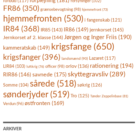
forplejning
(181)
forbud
(117)
forsyninger
(102)
FR86
(350)
grænsebevogtning
(98)
hjemmefront
(73)
hjemmefronten
(530)
i fangenskab
(121)
IR84
(368)
IR86
(149)
IR85
(143)
jernkorset
(145)
Jørgen og Inger Friis
(190)
Jernkorset af 2. klasse
(144)
krigsfange
(650)
kammeratskab
(149)
krigsfanger
(396)
Lazaret
(117)
landsmænd
(90)
rationering
(194)
orlov
(136)
LIR84
(103)
officer
(98)
luftkrig
(76)
skyttegravsliv
(289)
savnede
(175)
RIR86
(146)
sårede
(518)
søkrig
(126)
Somme
(104)
sønderjyder
(519)
Tro
(125)
Tønder Zeppelinbase
(81)
østfronten
(169)
Verdun
(96)
ARKIVER