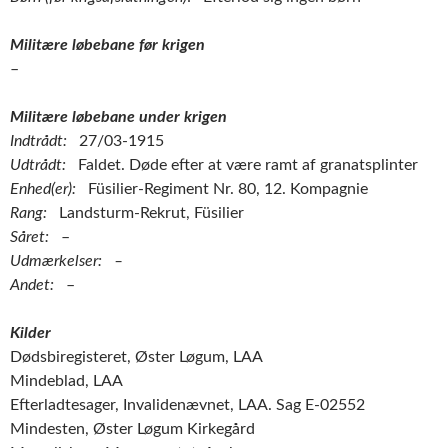
Militære løbebane før krigen
–
Militære løbebane under krigen
Indtrådt:
27/03-1915
Udtrådt:
Faldet. Døde efter at være ramt af granatsplinter
Enhed(er):
Füsilier-Regiment Nr. 80, 12. Kompagnie
Rang:
Landsturm-Rekrut, Füsilier
Såret:
–
Udmærkelser: –
Andet:
–
Kilder
Dødsbiregisteret, Øster Løgum, LAA
Mindeblad, LAA
Efterladtesager, Invalidenævnet, LAA. Sag E-02552
Mindesten, Øster Løgum Kirkegård