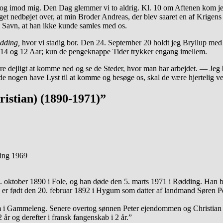
og imod mig. Den Dag glemmer vi to aldrig. Kl. 10 om Aftenen kom jeg
t nedbøjet over, at min Broder Andreas, der blev saaret en af Krigens s
t Savn, at han ikke kunde samles med os.
dding,
hvor vi stadig bor. Den 24. September 20 holdt jeg Bryllup me
a 14 og 12 Aar; kun de pengeknappe Tider trykker engang imellem.
være dejligt at komme ned og se de Steder, hvor man har arbejdet. — 
de nogen have Lyst til at komme og besøge os, skal de være hjertelig 
istian) (1890-1971)”
ding 1969
. oktober 1890 i Fole, og han døde den 5. marts 1971 i Rødding. Han b
er født den 20. februar 1892 i Hygum som datter af landmand Søren Pe
 i Gammeleng. Senere overtog sønnen Peter ejendommen og Christian 
 år og derefter i fransk fangenskab i 2 år.”