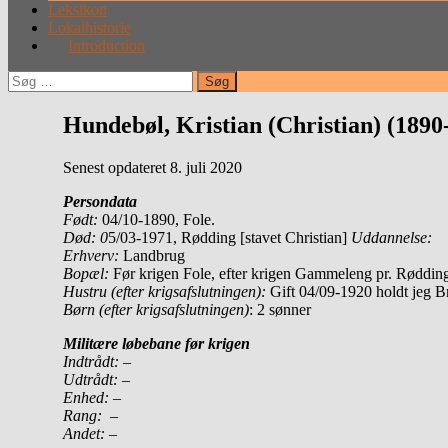
Leksikon
Lokalhistorie
Introduction
Søg
efter:
Hundebøl, Kristian (Christian) (1890
Senest opdateret 8. juli 2020
Persondata
Født:
04/10-1890, Fole.
Død: 0
5/03-1971, Rødding [stavet Christian]
Uddannelse:
Erhverv:
Landbrug
Bopæl:
Før krigen Fole, efter krigen Gammeleng pr. Røddin
Hustru (efter krigsafslutningen):
Gift 04/09-1920 holdt jeg B
Børn (efter krigsafslutningen)
: 2 sønner
Militære løbebane før krigen
Indtrådt:
–
Udtrådt:
–
Enhed:
–
Rang:
–
Andet:
–