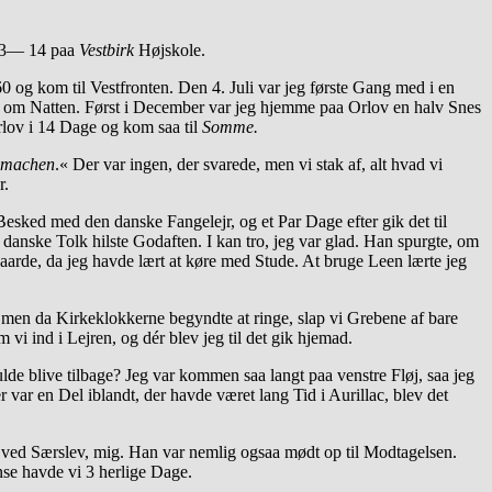
913— 14 paa
Vestbirk
Højskole.
/60 og kom til Vestfronten. Den 4. Juli var jeg første Gang med i en
 om Natten. Først i December var jeg hjemme paa Orlov en halv Snes
rlov i 14 Dage og kom saa til
Somme.
r machen
.« Der var ingen, der svarede, men vi stak af, alt hvad vi
r.
Besked med den danske Fangelejr, og et Par Dage efter gik det til
danske Tolk hilste Godaften. I kan tro, jeg var glad. Han spurgte, om
arde, da jeg havde lært at køre med Stude. At bruge Leen lærte jeg
 men da Kirkeklokkerne begyndte at ringe, slap vi Grebene af bare
vi ind i Lejren, og dér blev jeg til det gik hjemad.
lde blive tilbage? Jeg var kommen saa langt paa venstre Fløj, saa jeg
r var en Del iblandt, der havde været lang Tid i Aurillac, blev det
d ved Særslev, mig. Han var nemlig ogsaa mødt op til Modtagelsen.
nse havde vi 3 herlige Dage.