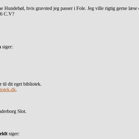
ine Hundebøl, hvis gravsted jeg passer i Fole. Jeg ville rigtig gerne 
006 C.V?
n
siger:
 til dit eget bibliotek.
liotek.dk
.
derborg Slot.
eldt
siger: