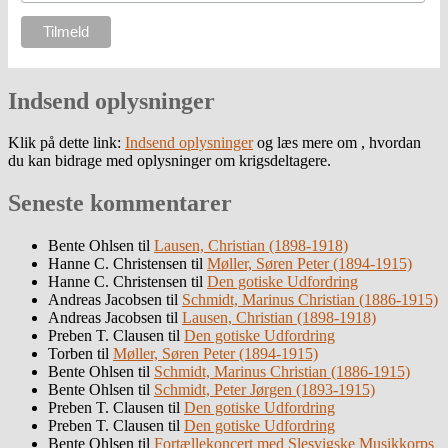
Indsend oplysninger
Klik på dette link:
Indsend oplysninger
og læs mere om , hvordan
du kan bidrage med oplysninger om krigsdeltagere.
Seneste kommentarer
Bente Ohlsen
til
Lausen, Christian (1898-1918)
Hanne C. Christensen
til
Møller, Søren Peter (1894-1915)
Hanne C. Christensen
til
Den gotiske Udfordring
Andreas Jacobsen
til
Schmidt, Marinus Christian (1886-1915)
Andreas Jacobsen
til
Lausen, Christian (1898-1918)
Preben T. Clausen
til
Den gotiske Udfordring
Torben
til
Møller, Søren Peter (1894-1915)
Bente Ohlsen
til
Schmidt, Marinus Christian (1886-1915)
Bente Ohlsen
til
Schmidt, Peter Jørgen (1893-1915)
Preben T. Clausen
til
Den gotiske Udfordring
Preben T. Clausen
til
Den gotiske Udfordring
Bente Ohlsen
til
Fortællekoncert med Slesvigske Musikkorps