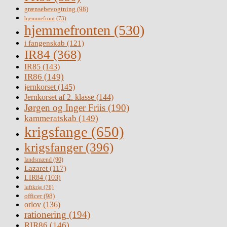
grænsebevogtning
(98)
hjemmefront
(73)
hjemmefronten
(530)
i fangenskab
(121)
IR84
(368)
IR85
(143)
IR86
(149)
jernkorset
(145)
Jernkorset af 2. klasse
(144)
Jørgen og Inger Friis
(190)
kammeratskab
(149)
krigsfange
(650)
krigsfanger
(396)
landsmænd
(90)
Lazaret
(117)
LIR84
(103)
luftkrig
(76)
officer
(98)
orlov
(136)
rationering
(194)
RIR86
(146)