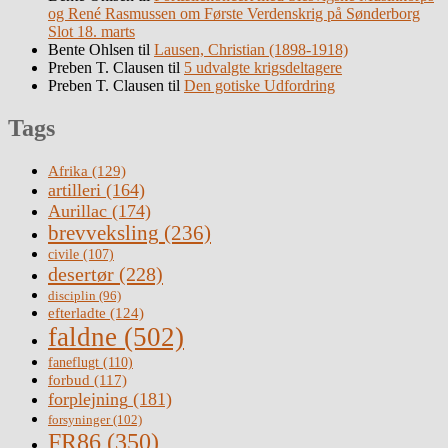
og René Rasmussen om Første Verdenskrig på Sønderborg
Slot 18. marts
Bente Ohlsen
til
Lausen, Christian (1898-1918)
Preben T. Clausen
til
5 udvalgte krigsdeltagere
Preben T. Clausen
til
Den gotiske Udfordring
Tags
Afrika
(129)
artilleri
(164)
Aurillac
(174)
brevveksling
(236)
civile
(107)
desertør
(228)
disciplin
(96)
efterladte
(124)
faldne
(502)
faneflugt
(110)
forbud
(117)
forplejning
(181)
forsyninger
(102)
FR86
(350)