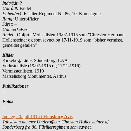
Indtrådt:
?
Udtrådt:
Faldet
Enhed(er):
Füsilier-Regiment Nr. 86, 10. Kompagnie
Rang:
Unteroffizier
Såret: –
Udmærkelser: –
Andet:
Opført i Verlustlisten 19/07-1915 som ”Chresten Hermann
Hollensteiner og som savnet og 17/11-1919 som ”bisher vermisst,
gemeldet gefallen”
Kilder
Kirkebog, fødte, Sønderborg, LAA
Verlustenliste (19/07-1915 og 17/11-1916)
Vermisstenlisten, 1919
Marselisborg Monumentet, Aarhus
Publikationer
–
Fotos
–
Indlæg 20. juli 1915 i
Flensborg Avis
:
Tabslisten nævner Underofficer Chresten Hollensteiner af
Sønderborg fra 86. Füsilierregiment som savnet.