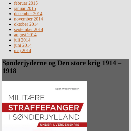
februar 2015
januar 2015
december 2014
november 2014
oktober 2014
september 2014
august 2014
juli 2014
juni 2014
maj 2014
Sønderjyderne og Den store krig 1914 –
1918