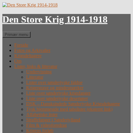
Hop
til
indhold
Den Store Krig 1914-1918
Søg
Primær menu
Forside
Fotos og Arkivalier
Krigsdeltagere
Om
Lister, links & litteratur
Undervisning
Litteratur
Lister over sønderjyske faldne
Krigergrave og mindesmærker
Liste over sønderjyske krigsfanger
Liste over sønderjyske desertører
DSK – Dansksindede Sønderjyske Krigsdeltagere
Tysk hjemmeside med tabslister (eksternt link)
Alfabetiske lister
Straffefanger i Sønderjylland
Film & videoforedrag
Krigens forløb