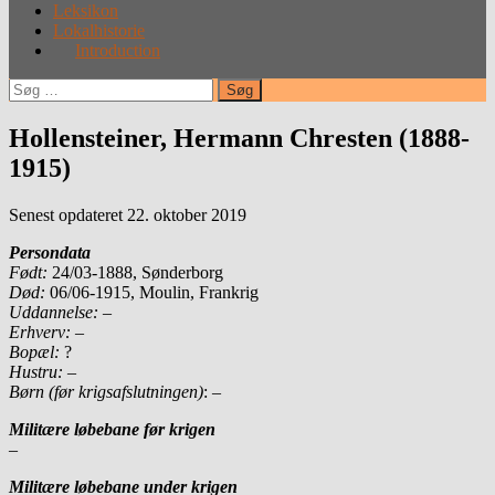
Leksikon
Lokalhistorie
Introduction
Søg
efter:
Hollensteiner, Hermann Chresten (1888-
1915)
Senest opdateret 22. oktober 2019
Persondata
Født:
24/03-1888, Sønderborg
Død:
06/06-1915, Moulin, Frankrig
Uddannelse: –
Erhverv:
–
Bopæl:
?
Hustru:
–
Børn (før krigsafslutningen)
: –
Militære løbebane før krigen
–
Militære løbebane under krigen