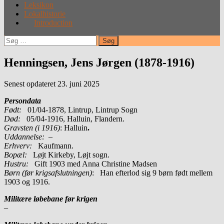
Leksikon
Lokalhistorie
Introduction
Søg
efter:
Henningsen, Jens Jørgen (1878-1916)
Senest opdateret 23. juni 2025
Persondata
Født:
01/04-1878, Lintrup, Lintrup Sogn
Død:
05/04-1916, Halluin, Flandern.
Gravsten (i 1916)
: Halluin
.
Uddannelse:
–
Erhverv:
Kaufmann.
Bopæl:
Løjt Kirkeby, Løjt sogn.
Hustru:
Gift 1903 med Anna Christine Madsen
Børn (før krigsafslutningen)
: Han efterlod sig 9 børn født mellem
1903 og 1916.
Militære løbebane før krigen
–