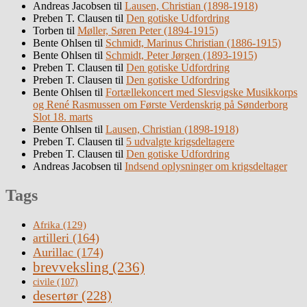
Andreas Jacobsen
til
Lausen, Christian (1898-1918)
Preben T. Clausen
til
Den gotiske Udfordring
Torben
til
Møller, Søren Peter (1894-1915)
Bente Ohlsen
til
Schmidt, Marinus Christian (1886-1915)
Bente Ohlsen
til
Schmidt, Peter Jørgen (1893-1915)
Preben T. Clausen
til
Den gotiske Udfordring
Preben T. Clausen
til
Den gotiske Udfordring
Bente Ohlsen
til
Fortællekoncert med Slesvigske Musikkorps
og René Rasmussen om Første Verdenskrig på Sønderborg
Slot 18. marts
Bente Ohlsen
til
Lausen, Christian (1898-1918)
Preben T. Clausen
til
5 udvalgte krigsdeltagere
Preben T. Clausen
til
Den gotiske Udfordring
Andreas Jacobsen
til
Indsend oplysninger om krigsdeltager
Tags
Afrika
(129)
artilleri
(164)
Aurillac
(174)
brevveksling
(236)
civile
(107)
desertør
(228)