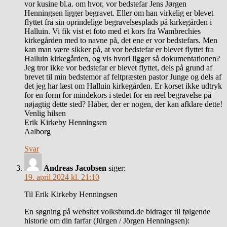
vor kusine bl.a. om hvor, vor bedstefar Jens Jørgen
Henningsen ligger begravet. Eller om han virkelig er blevet
flyttet fra sin oprindelige begravelsesplads på kirkegården i
Halluin. Vi fik vist et foto med et kors fra Wambrechies
kirkegården med to navne på, det ene er vor bedstefars. Men
kan man være sikker på, at vor bedstefar er blevet flyttet fra
Halluin kirkegården, og vis hvori ligger så dokumentationen?
Jeg tror ikke vor bedstefar er blevet flyttet, dels på grund af
brevet til min bedstemor af feltpræsten pastor Junge og dels af
det jeg har læst om Halluin kirkegården. Er korset ikke udtryk
for en form for mindekors i stedet for en reel begravelse på
nøjagtig dette sted? Håber, der er nogen, der kan afklare dette!
Venlig hilsen
Erik Kirkeby Henningsen
Aalborg
Svar
Andreas Jacobsen
siger:
19. april 2024 kl. 21:10
Til Erik Kirkeby Henningsen
En søgning på websitet volksbund.de bidrager til følgende
historie om din farfar (Jürgen / Jörgen Henningsen):