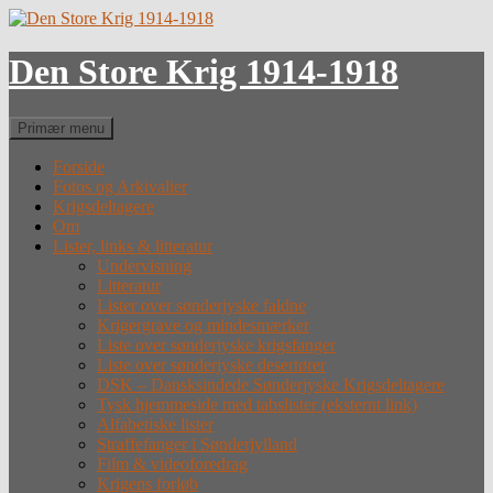
Hop
til
indhold
Den Store Krig 1914-1918
Søg
Primær menu
Forside
Fotos og Arkivalier
Krigsdeltagere
Om
Lister, links & litteratur
Undervisning
Litteratur
Lister over sønderjyske faldne
Krigergrave og mindesmærker
Liste over sønderjyske krigsfanger
Liste over sønderjyske desertører
DSK – Dansksindede Sønderjyske Krigsdeltagere
Tysk hjemmeside med tabslister (eksternt link)
Alfabetiske lister
Straffefanger i Sønderjylland
Film & videoforedrag
Krigens forløb