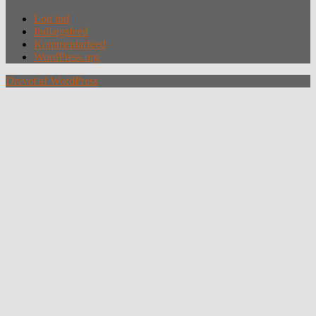
Log ind
Indlægsfeed
Kommentarfeed
WordPress.org
Drevet af WordPress