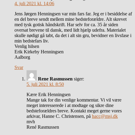
4. juli 2021 kl. 14:06
Jens Jørgen Henningsen var min fars far. Jeg er i besiddelse af
en del breve sendt mellem mine bedsteforældre. Alt skrevet
med tysk gotisk håndskrift. Har selv for ca. 35 år siden
oversat brevene til dansk, med lidt hjælp udefra. Materialet
skulle nødigt gå tabt, da det i alt sin gru, bevidner en livsfase i
min bedstefars liv.
Venlig hilsen
Erik Kirkeby Henningsen
Aalborg
Svar
Rene Rasmussen
siger:
5. juli 2021 kl. 8:50
Kære Erik Henningsen
Mange tak for din venlige kommentar. Vi vil være
meget interesserede i at modtage og sikre dine
bedsteforældres breve. Kontakt meget gerne vores
arkivar, Hanne C. Christensen, på
hacc@msj.dk
mvh
René Rasmussen