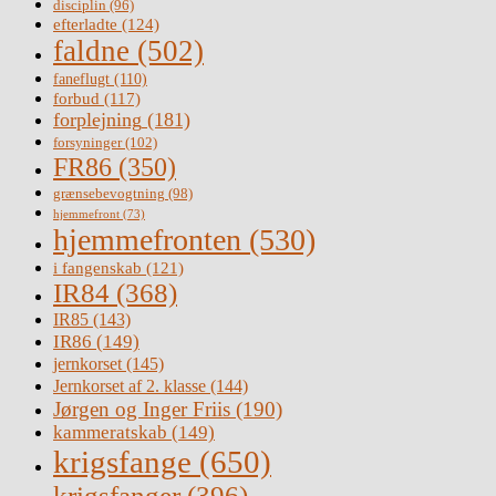
disciplin
(96)
efterladte
(124)
faldne
(502)
faneflugt
(110)
forbud
(117)
forplejning
(181)
forsyninger
(102)
FR86
(350)
grænsebevogtning
(98)
hjemmefront
(73)
hjemmefronten
(530)
i fangenskab
(121)
IR84
(368)
IR85
(143)
IR86
(149)
jernkorset
(145)
Jernkorset af 2. klasse
(144)
Jørgen og Inger Friis
(190)
kammeratskab
(149)
krigsfange
(650)
krigsfanger
(396)