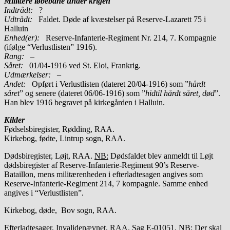
Militære løbebane under krigen
Indtrådt:
?
Udtrådt:
Faldet. Døde af kvæstelser på Reserve-Lazarett 75 i
Halluin
Enhed(er):
Reserve-Infanterie-Regiment Nr. 214, 7. Kompagnie
(ifølge “Verlustlisten” 1916).
Rang:
–
Såret:
01/04-1916 ved St. Eloi, Frankrig.
Udmærkelser: –
Andet:
Opført i Verlustlisten (dateret 20/04-1916) som ”
hårdt
såret
” og senere (dateret 06/06-1916) som ”
hidtil hårdt såret, død
”.
Han blev 1916 begravet på kirkegården i Halluin.
Kilder
Fødselsbiregister, Rødding, RAA.
Kirkebog, fødte, Lintrup sogn, RAA.
Dødsbiregister, Løjt, RAA.
NB:
Dødsfaldet blev anmeldt til Løjt
dødsbiregister af Reserve-Infanterie-Regiment 90’s Reserve-
Bataillon, mens militærenheden i efterladtesagen angives som
Reserve-Infanterie-Regiment 214, 7 kompagnie. Samme enhed
angives i “Verlustlisten”.
Kirkebog, døde, Bov sogn, RAA.
Efterladtesager, Invalidenævnet, RAA. Sag E-01051. NB: Der skal