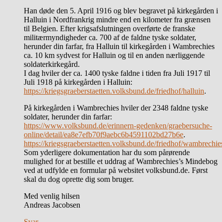
Han døde den 5. April 1916 og blev begravet på kirkegården i
Halluin i Nordfrankrig mindre end en kilometer fra grænsen
til Belgien. Efter krigsafslutningen overførte de franske
militærmyndigheder ca. 700 af de faldne tyske soldater,
herunder din farfar, fra Halluin til kirkegården i Wambrechies
ca. 10 km sydvest for Halluin og til en anden nærliggende
soldaterkirkegård.
I dag hviler der ca. 1400 tyske faldne i tiden fra Juli 1917 til
Juli 1918 på kirkegården i Halluin:
https://kriegsgraeberstaetten.volksbund.de/friedhof/halluin
.
På kirkegården i Wambrechies hviler der 2348 faldne tyske
soldater, herunder din farfar:
https://www.volksbund.de/erinnern-gedenken/graebersuche-
online/detail/ea8e7efb70f9aebc6b4591102bd27b6e
.
https://kriegsgraeberstaetten.volksbund.de/friedhof/wambrechie
Som yderligere dokumentation har du som pårørende
mulighed for at bestille et uddrag af Wambrechies’s Mindebog
ved at udfylde en formular på websitet volksbund.de. Først
skal du dog oprette dig som bruger.
Med venlig hilsen
Andreas Jacobsen
Svar