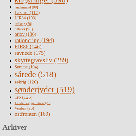
landsmænd
(90)
Lazaret
(117)
LIR84
(103)
luftkrig
(76)
officer
(98)
orlov
(136)
rationering
(194)
RIR86
(146)
savnede
(175)
skyttegravsliv
(289)
Somme
(104)
sårede
(518)
søkrig
(126)
sønderjyder
(519)
Tro
(125)
Tønder Zeppelinbase
(81)
Verdun
(96)
østfronten
(169)
Arkiver