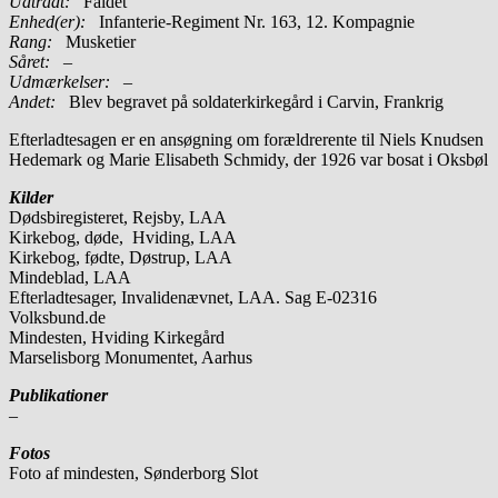
Udtrådt:
Faldet
Enhed(er):
Infanterie-Regiment Nr. 163, 12. Kompagnie
Rang:
Musketier
Såret:
–
Udmærkelser: –
Andet:
Blev begravet på soldaterkirkegård i Carvin, Frankrig
Efterladtesagen er en ansøgning om forældrerente til Niels Knudsen
Hedemark og Marie Elisabeth Schmidy, der 1926 var bosat i Oksbøl
Kilder
Dødsbiregisteret, Rejsby, LAA
Kirkebog, døde, Hviding, LAA
Kirkebog, fødte, Døstrup, LAA
Mindeblad, LAA
Efterladtesager, Invalidenævnet, LAA. Sag E-02316
Volksbund.de
Mindesten, Hviding Kirkegård
Marselisborg Monumentet, Aarhus
Publikationer
–
Fotos
Foto af mindesten, Sønderborg Slot