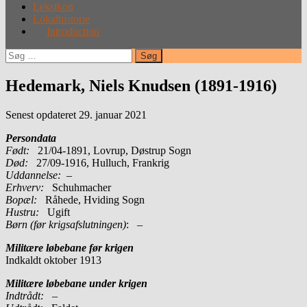
Leksikon
Lokalhistorie
Introduction
Søg
efter:
Hedemark, Niels Knudsen (1891-1916)
Senest opdateret 29. januar 2021
Persondata
Født:
21/04-1891, Lovrup, Døstrup Sogn
Død:
27/09-1916, Hulluch, Frankrig
Uddannelse:
–
Erhverv:
Schuhmacher
Bopæl:
Råhede, Hviding Sogn
Hustru:
Ugift
Børn (før krigsafslutningen)
: –
Militære løbebane før krigen
Indkaldt oktober 1913
Militære løbebane under krigen
Indtrådt: –