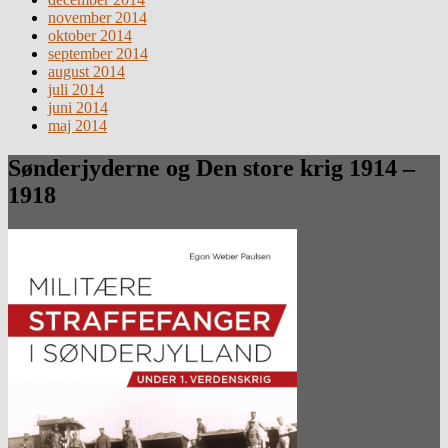
november 2014
oktober 2014
september 2014
august 2014
juli 2014
juni 2014
maj 2014
Sønderjyderne og Den store krig 1914 –
1918