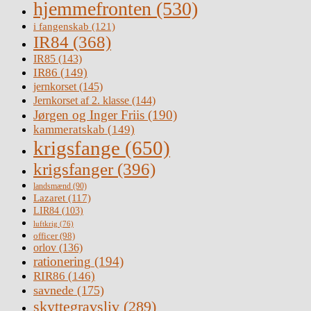
hjemmefronten
(530)
i fangenskab
(121)
IR84
(368)
IR85
(143)
IR86
(149)
jernkorset
(145)
Jernkorset af 2. klasse
(144)
Jørgen og Inger Friis
(190)
kammeratskab
(149)
krigsfange
(650)
krigsfanger
(396)
landsmænd
(90)
Lazaret
(117)
LIR84
(103)
luftkrig
(76)
officer
(98)
orlov
(136)
rationering
(194)
RIR86
(146)
savnede
(175)
skyttegravsliv
(289)