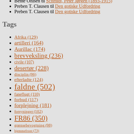
Bente Ohlsen
til
Schmidt, Peter Jørgen (1893-1915)
Preben T. Clausen
til
Den gotiske Udfordring
Preben T. Clausen
til
Den gotiske Udfordring
Tags
Afrika
(129)
artilleri
(164)
Aurillac
(174)
brevveksling
(236)
civile
(107)
desertør
(228)
disciplin
(96)
efterladte
(124)
faldne
(502)
faneflugt
(110)
forbud
(117)
forplejning
(181)
forsyninger
(102)
FR86
(350)
grænsebevogtning
(98)
hjemmefront
(73)