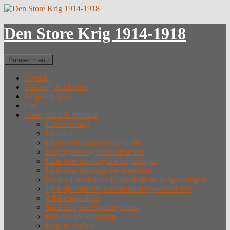
Hop
til
indhold
Den Store Krig 1914-1918
Søg
Primær menu
Forside
Fotos og Arkivalier
Krigsdeltagere
Om
Lister, links & litteratur
Undervisning
Litteratur
Lister over sønderjyske faldne
Krigergrave og mindesmærker
Liste over sønderjyske krigsfanger
Liste over sønderjyske desertører
DSK – Dansksindede Sønderjyske Krigsdeltagere
Tysk hjemmeside med tabslister (eksternt link)
Alfabetiske lister
Straffefanger i Sønderjylland
Film & videoforedrag
Krigens forløb