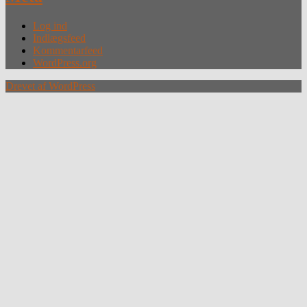
Log ind
Indlægsfeed
Kommentarfeed
WordPress.org
Drevet af WordPress