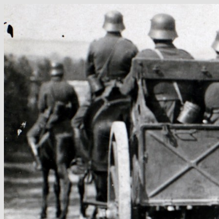
Hop
til
indhold