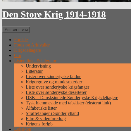
Den Store Krig 1914-1918
Søg
Primær menu
Forside
Fotos og Arkivalier
Krigsdeltagere
Om
Lister, links & litteratur
Undervisning
Litteratur
Lister over sønderjyske faldne
Krigergrave og mindesmærker
Liste over sønderjyske krigsfanger
Liste over sønderjyske desertører
DSK – Dansksindede Sønderjyske Krigsdeltagere
Tysk hjemmeside med tabslister (eksternt link)
Alfabetiske lister
Straffefanger i Sønderjylland
Film & videoforedrag
Krigens forløb
Leksikon