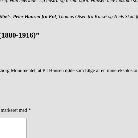
nkrig. Han efterlader sig hustru og 6 små børn. Hansen blev indkaldt 
 Mjøls,
Peter Hansen fra Fol
, Thomas Olsen fra Kassø og Niels Skøtt f
(1880-1916)”
isborg Monumentet, at P I Hansen døde som følge af en mine-eksplosion
r markeret med
*