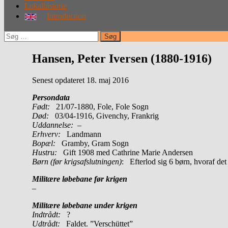
Lokalhistorie
Introduction
Søg
efter:
Hansen, Peter Iversen (1880-1916)
Senest opdateret 18. maj 2016
Persondata
Født:
21/07-1880, Fole, Fole Sogn
Død:
03/04-1916, Givenchy, Frankrig
Uddannelse:
–
Erhverv:
Landmann
Bopæl:
Gramby, Gram Sogn
Hustru:
Gift 1908 med Cathrine Marie Andersen
Børn (før krigsafslutningen)
: Efterlod sig 6 børn, hvoraf de
Militære løbebane før krigen
–
Militære løbebane under krigen
Indtrådt:
?
Udtrådt:
Faldet. ”Verschüttet”