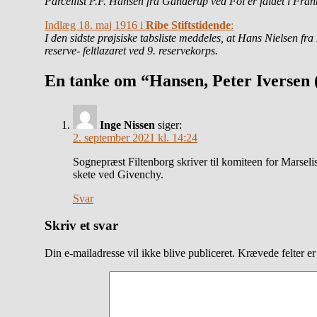
Parcellist P.F. Hansen fra Ganderup ved Fol er faldet i Fra
Indlæg 18. maj 1916 i
Ribe Stiftstidende
:
I den sidste prøjsiske tabsliste meddeles, at Hans Nielsen fra
reserve- feltlazaret ved 9. reservekorps.
En tanke om “Hansen, Peter Iversen 
Inge Nissen
siger:
2. september 2021 kl. 14:24
Sognepræst Filtenborg skriver til komiteen for Marsel
skete ved Givenchy.
Svar
Skriv et svar
Din e-mailadresse vil ikke blive publiceret.
Krævede felter e