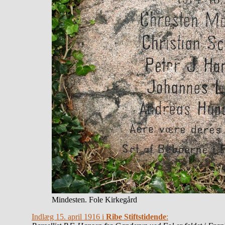
Mindesten. Fole Kirkegård
Indlæg 15. april 1916 i
Ribe Stiftstidende
: