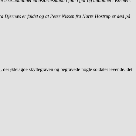
som ikke-uddannet landstormsmand i juni i fjor og uddannet i Bremen.
ra Djernæs er faldet og at Peter Nissen fra Nørre Hostrup er død på
, der ødelagde skyttegraven og begravede nogle soldater levende. det