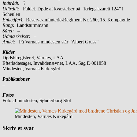
Indtrådt:
?
Udtrådt:
Faldet. Døde af kvæstelser på ”Kriegslazarett 124” i
Scheulen
Enhed(er):
Reserve-Infanterie-Regiment Nr. 260, 15. Kompagnie
Rang:
Landsturmmann
Såret:
–
Udmærkelser: –
Andet:
På Varnæs mindesten står ”Albert Gruss”
Kilder
Dødsbiregisteret, Varnæs, LAA
Efterladtesager, Invalidenævnet, LAA. Sag E-001858
Mindesten, Varnæs Kirkegård
Publikationer
–
Fotos
Foto af mindesten, Sønderborg Slot
Mindesten, Varnæs Kirkegård
Skriv et svar