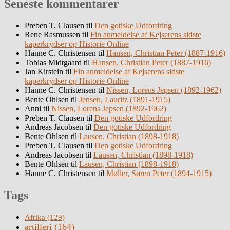
Seneste kommentarer
Preben T. Clausen
til
Den gotiske Udfordring
Rene Rasmussen
til
Fin anmeldelse af Kejserens sidste
kaperkrydser op Historie Online
Hanne C. Christensen
til
Hansen, Christian Peter (1887-1916)
Tobias Midtgaard
til
Hansen, Christian Peter (1887-1916)
Jan Kirstein
til
Fin anmeldelse af Kejserens sidste
kaperkrydser op Historie Online
Hanne C. Christensen
til
Nissen, Lorens Jepsen (1892-1962)
Bente Ohlsen
til
Jensen, Lauritz (1891-1915)
Anni
til
Nissen, Lorens Jepsen (1892-1962)
Preben T. Clausen
til
Den gotiske Udfordring
Andreas Jacobsen
til
Den gotiske Udfordring
Bente Ohlsen
til
Lausen, Christian (1898-1918)
Preben T. Clausen
til
Den gotiske Udfordring
Andreas Jacobsen
til
Lausen, Christian (1898-1918)
Bente Ohlsen
til
Lausen, Christian (1898-1918)
Hanne C. Christensen
til
Møller, Søren Peter (1894-1915)
Tags
Afrika
(129)
artilleri
(164)