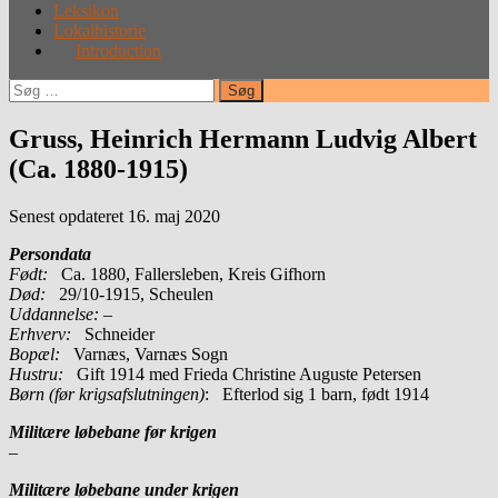
Leksikon
Lokalhistorie
Introduction
Søg
efter:
Gruss, Heinrich Hermann Ludvig Albert
(Ca. 1880-1915)
Senest opdateret 16. maj 2020
Persondata
Født:
Ca. 1880, Fallersleben, Kreis Gifhorn
Død:
29/10-1915, Scheulen
Uddannelse:
–
Erhverv:
Schneider
Bopæl:
Varnæs, Varnæs Sogn
Hustru:
Gift 1914 med Frieda Christine Auguste Petersen
Børn (før krigsafslutningen)
: Efterlod sig 1 barn, født 1914
Militære løbebane før krigen
–
Militære løbebane under krigen