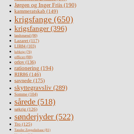
Jørgen og Inger Friis
(190)
kammeratskab
(149)
krigsfange
(650)
krigsfanger
(396)
landsmænd
(90)
Lazaret
(117)
LIR84
(103)
luftkrig
(76)
officer
(98)
orlov
(136)
rationering
(194)
RIR86
(146)
savnede
(175)
skyttegravsliv
(289)
Somme
(104)
sårede
(518)
søkrig
(126)
sønderjyder
(522)
Tro
(125)
Tønder Zeppelinbase
(81)