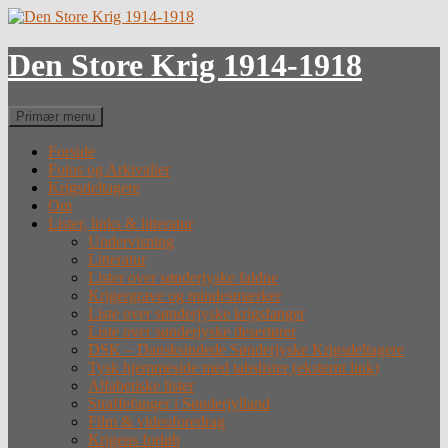
Hop
til
indhold
Den Store Krig 1914-1918
Søg
Primær menu
Forside
Fotos og Arkivalier
Krigsdeltagere
Om
Lister, links & litteratur
Undervisning
Litteratur
Lister over sønderjyske faldne
Krigergrave og mindesmærker
Liste over sønderjyske krigsfanger
Liste over sønderjyske desertører
DSK – Dansksindede Sønderjyske Krigsdeltagere
Tysk hjemmeside med tabslister (eksternt link)
Alfabetiske lister
Straffefanger i Sønderjylland
Film & videoforedrag
Krigens forløb