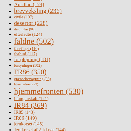
Aurillac
(174)
brevveksling
(236)
civile
(107)
desertør
(228)
disciplin
(96)
efterladte
(124)
faldne
(502)
faneflugt
(110)
forbud
(117)
forplejning
(181)
forsyninger
(102)
FR86
(350)
grænsebevogtning
(98)
hjemmefront
(73)
hjemmefronten
(530)
i fangenskab
(121)
IR84
(369)
IR85
(143)
IR86
(149)
jernkorset
(145)
Jernkorset af 2. klasse
(144)