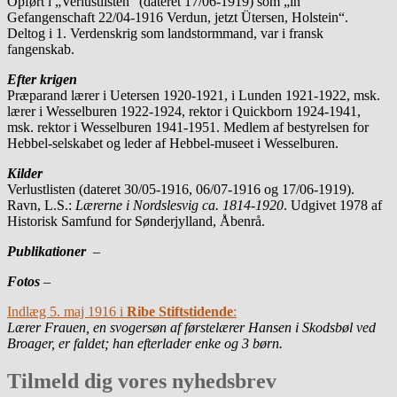
Opført i „Verlustlisten“ (dateret 17/06-1919) som „in
Gefangenschaft 22/04-1916 Verdun, jetzt Ütersen, Holstein“.
Deltog i 1. Verdenskrig som landstormmand, var i fransk
fangenskab.
Efter krigen
Præparand lærer i Uetersen 1920-1921, i Lunden 1921-1922, msk.
lærer i Wesselburen 1922-1924, rektor i Quickborn 1924-1941,
msk. rektor i Wesselburen 1941-1951. Medlem af bestyrelsen for
Hebbel-selskabet og leder af Hebbel-museet i Wesselburen.
Kilder
Verlustlisten (dateret 30/05-1916, 06/07-1916 og 17/06-1919).
Ravn, L.S.:
Lærerne i Nordslesvig ca. 1814-1920
. Udgivet 1978 af
Historisk Samfund for Sønderjylland, Åbenrå.
Publikationer
–
Fotos
–
Indlæg 5. maj 1916 i
Ribe Stiftstidende
:
Lærer Frauen, en svogersøn af førstelærer Hansen i Skodsbøl ved
Broager, er faldet; han efterlader enke og 3 børn.
Tilmeld dig vores nyhedsbrev