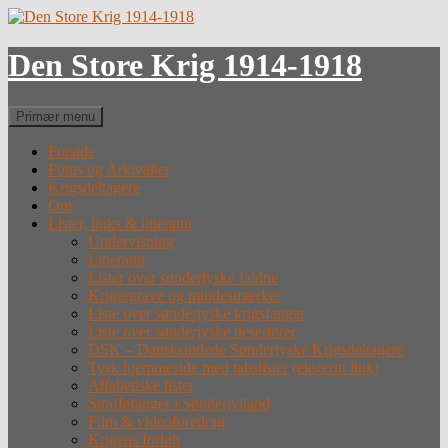
Hop
til
indhold
Den Store Krig 1914-1918
Søg
Primær menu
Forside
Fotos og Arkivalier
Krigsdeltagere
Om
Lister, links & litteratur
Undervisning
Litteratur
Lister over sønderjyske faldne
Krigergrave og mindesmærker
Liste over sønderjyske krigsfanger
Liste over sønderjyske desertører
DSK – Dansksindede Sønderjyske Krigsdeltagere
Tysk hjemmeside med tabslister (eksternt link)
Alfabetiske lister
Straffefanger i Sønderjylland
Film & videoforedrag
Krigens forløb