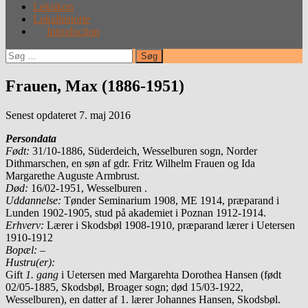
Leksikon
Lokalhistorie
Introduction
Søg
efter:
Frauen, Max (1886-1951)
Senest opdateret 7. maj 2016
Persondata
Født:
31/10-1886, Süderdeich, Wesselburen sogn, Norder
Dithmarschen, en søn af gdr. Fritz Wilhelm Frauen og Ida
Margarethe Auguste Armbrust.
Død:
16/02-1951, Wesselburen .
Uddannelse:
Tønder Seminarium 1908, ME 1914, præparand i
Lunden 1902-1905, stud på akademiet i Poznan 1912-1914.
Erhverv:
Lærer i Skodsbøl 1908-1910, præparand lærer i Uetersen
1910-1912
Bopæl:
–
Hustru(er):
Gift
1. gang
i Uetersen med Margarehta Dorothea Hansen (født
02/05-1885, Skodsbøl, Broager sogn; død 15/03-1922,
Wesselburen), en datter af 1. lærer Johannes Hansen, Skodsbøl.