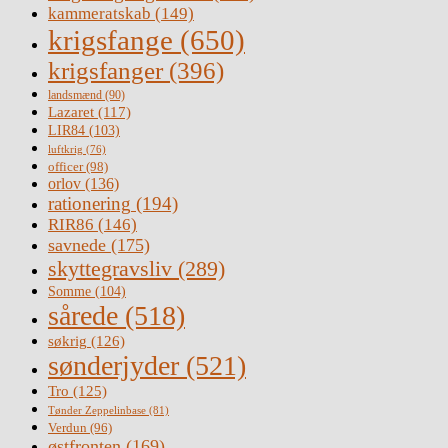
kammeratskab
(149)
krigsfange
(650)
krigsfanger
(396)
landsmænd
(90)
Lazaret
(117)
LIR84
(103)
luftkrig
(76)
officer
(98)
orlov
(136)
rationering
(194)
RIR86
(146)
savnede
(175)
skyttegravsliv
(289)
Somme
(104)
sårede
(518)
søkrig
(126)
sønderjyder
(521)
Tro
(125)
Tønder Zeppelinbase
(81)
Verdun
(96)
østfronten
(169)