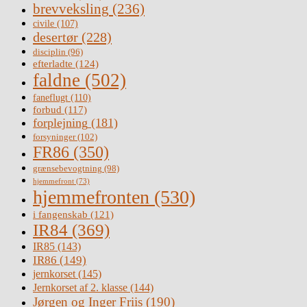
brevveksling
(236)
civile
(107)
desertør
(228)
disciplin
(96)
efterladte
(124)
faldne
(502)
faneflugt
(110)
forbud
(117)
forplejning
(181)
forsyninger
(102)
FR86
(350)
grænsebevogtning
(98)
hjemmefront
(73)
hjemmefronten
(530)
i fangenskab
(121)
IR84
(369)
IR85
(143)
IR86
(149)
jernkorset
(145)
Jernkorset af 2. klasse
(144)
Jørgen og Inger Friis
(190)