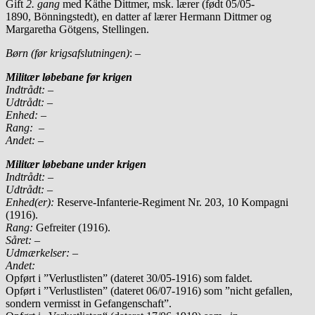
Gift
2. gang
med Käthe Dittmer, msk. lærer (født 05/05-
1890, Bönningstedt), en datter af lærer Hermann Dittmer og
Margaretha Götgens, Stellingen.
Børn (før krigsafslutningen)
: –
Militær løbebane før krigen
Indtrådt:
–
Udtrådt:
–
Enhed:
–
Rang:
–
Andet:
–
Militær løbebane under krigen
Indtrådt:
–
Udtrådt:
–
Enhed(er):
Reserve-Infanterie-Regiment Nr. 203, 10 Kompagni
(1916).
Rang:
Gefreiter (1916).
Såret:
–
Udmærkelser: –
Andet:
Opført i ”Verlustlisten” (dateret 30/05-1916) som faldet.
Opført i ”Verlustlisten” (dateret 06/07-1916) som ”nicht gefallen,
sondern vermisst in Gefangenschaft”.