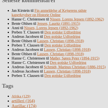
Seneste kommentarer
Jan Kirstein
til
Fin anmeldelse af Kejserens sidste
kaperkrydser op Historie Online
Hanne C. Christensen
til
Nissen, Lorens Jepsen (1892-1962)
Bente Ohlsen
til
Jensen, Lauritz (1891-1915)
Anni
til
Nissen, Lorens Jepsen (1892-1962)
Preben T. Clausen
til
Den gotiske Udfordring
Andreas Jacobsen
til
Den gotiske Udfordring
Bente Ohlsen
til
Lausen, Christian (1898-1918)
Preben T. Clausen
til
Den gotiske Udfordring
Andreas Jacobsen
til
Lausen, Christian (1898-1918)
Bente Ohlsen
til
Lausen, Christian (1898-1918)
Hanne C. Christensen
til
Møller, Søren Peter (1894-1915)
Hanne C. Christensen
til
Den gotiske Udfordring
Andreas Jacobsen
til
Schmidt, Marinus Christian (1886-1915)
Andreas Jacobsen
til
Lausen, Christian (1898-1918)
Preben T. Clausen
til
Den gotiske Udfordring
Tags
Afrika
(129)
artilleri
(164)
Aurillac
(174)