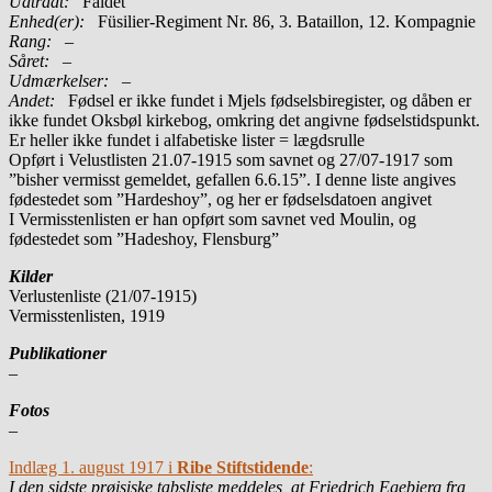
Udtrådt:
Faldet
Enhed(er):
Füsilier-Regiment Nr. 86, 3. Bataillon, 12. Kompagnie
Rang:
–
Såret:
–
Udmærkelser: –
Andet:
Fødsel er ikke fundet i Mjels fødselsbiregister, og dåben er
ikke fundet Oksbøl kirkebog, omkring det angivne fødselstidspunkt.
Er heller ikke fundet i alfabetiske lister = lægdsrulle
Opført i Velustlisten 21.07-1915 som savnet og 27/07-1917 som
”bisher vermisst gemeldet, gefallen 6.6.15”. I denne liste angives
fødestedet som ”Hardeshoy”, og her er fødselsdatoen angivet
I Vermisstenlisten er han opført som savnet ved Moulin, og
fødestedet som ”Hadeshoy, Flensburg”
Kilder
Verlustenliste (21/07-1915)
Vermisstenlisten, 1919
Publikationer
–
Fotos
–
Indlæg 1. august 1917 i
Ribe Stiftstidende
:
I den sidste prøjsiske tabsliste meddeles, at Friedrich Egebjerg fra