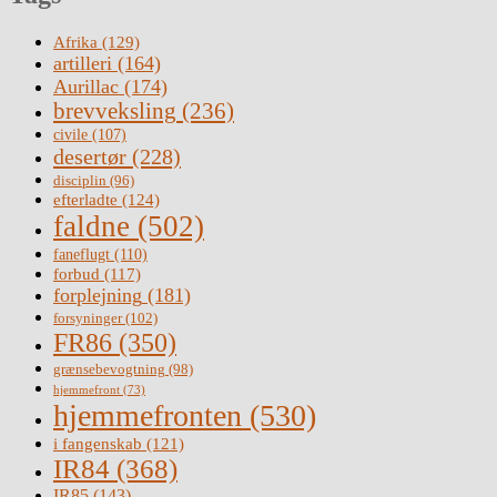
Afrika
(129)
artilleri
(164)
Aurillac
(174)
brevveksling
(236)
civile
(107)
desertør
(228)
disciplin
(96)
efterladte
(124)
faldne
(502)
faneflugt
(110)
forbud
(117)
forplejning
(181)
forsyninger
(102)
FR86
(350)
grænsebevogtning
(98)
hjemmefront
(73)
hjemmefronten
(530)
i fangenskab
(121)
IR84
(368)
IR85
(143)