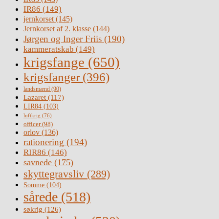
IR86
(149)
jernkorset
(145)
Jernkorset af 2. klasse
(144)
Jørgen og Inger Friis
(190)
kammeratskab
(149)
krigsfange
(650)
krigsfanger
(396)
landsmænd
(90)
Lazaret
(117)
LIR84
(103)
luftkrig
(76)
officer
(98)
orlov
(136)
rationering
(194)
RIR86
(146)
savnede
(175)
skyttegravsliv
(289)
Somme
(104)
sårede
(518)
søkrig
(126)