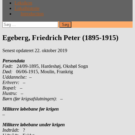
Leksikon
Lokalhistorie
Introduction
Søg
efter:
Egeberg, Friedrich Peter (1895-1915)
Senest opdateret 22. oktober 2019
Persondata
Født:
24/09-1895, Hardeshøj, Oksbøl Sogn
Død:
06/06-1915, Moulin, Frankrig
Uddannelse:
–
Erhverv:
–
Bopæl:
–
Hustru:
–
Børn (før krigsafslutningen)
: –
Militære løbebane før krigen
–
Militære løbebane under krigen
Indtrådt:
?