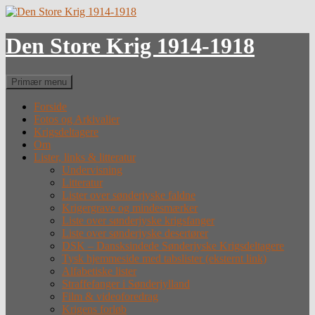
Hop
til
indhold
Den Store Krig 1914-1918
Søg
Primær menu
Forside
Fotos og Arkivalier
Krigsdeltagere
Om
Lister, links & litteratur
Undervisning
Litteratur
Lister over sønderjyske faldne
Krigergrave og mindesmærker
Liste over sønderjyske krigsfanger
Liste over sønderjyske desertører
DSK – Dansksindede Sønderjyske Krigsdeltagere
Tysk hjemmeside med tabslister (eksternt link)
Alfabetiske lister
Straffefanger i Sønderjylland
Film & videoforedrag
Krigens forløb