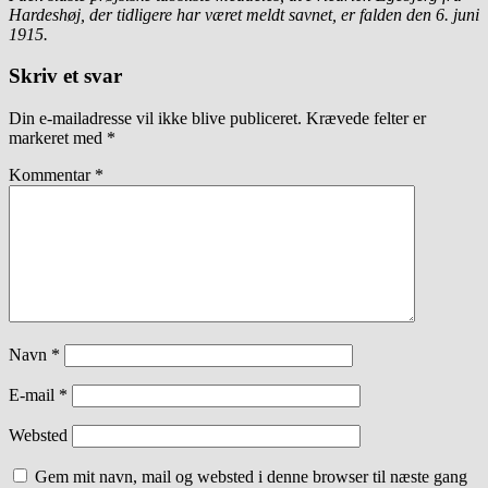
Hardeshøj, der tidligere har været meldt savnet, er falden den 6. juni
1915.
Skriv et svar
Din e-mailadresse vil ikke blive publiceret.
Krævede felter er
markeret med
*
Kommentar
*
Navn
*
E-mail
*
Websted
Gem mit navn, mail og websted i denne browser til næste gang