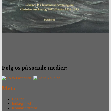
Følg os på sociale medier:
Meta
Log ind
Indlægsfeed
Kommentarfeed