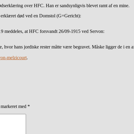
ødserklæring over HFC. Han er sandsynligvis blevet ramt af en mine.
r erklæret død ved en Domstol (G=Gericht):
1919 meddeles, at HFC forsvandt 26/09-1915 ved Servon:
e, hvor hans jordiske rester måtte være begravet. Måske ligger de i en 
rvon-melzicourt
.
r markeret med
*