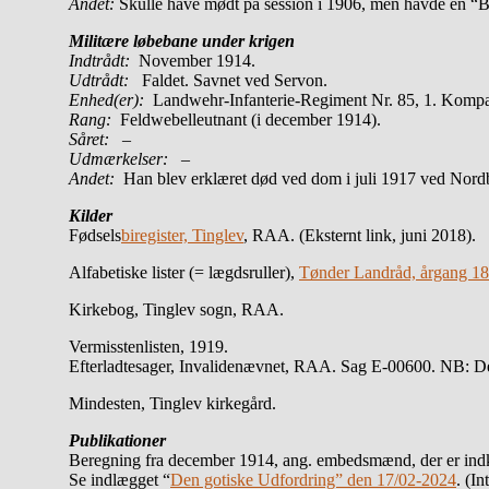
Andet:
Skulle have mødt på session i 1906, men havde en “B
Militære løbebane under krigen
Indtrådt:
November 1914.
Udtrådt:
Faldet. Savnet ved Servon.
Enhed(er):
Landwehr-Infanterie-Regiment Nr. 85, 1. Komp
Rang:
Feldwebelleutnant (i december 1914).
Såret:
–
Udmærkelser: –
Andet:
Han blev erklæret død ved dom i juli 1917 ved Nord
Kilder
Fødsels
biregister, Tinglev
, RAA. (Eksternt link, juni 2018).
Alfabetiske lister (= lægdsruller),
Tønder Landråd, årgang 1
Kirkebog, Tinglev sogn, RAA.
Vermisstenlisten, 1919.
Efterladtesager, Invalidenævnet, RAA. Sag E-00600. NB: Der
Mindesten, Tinglev kirkegård.
Publikationer
Beregning fra december 1914, ang. embedsmænd, der er indkal
Se indlægget “
Den gotiske Udfordring” den 17/02-2024
. (In