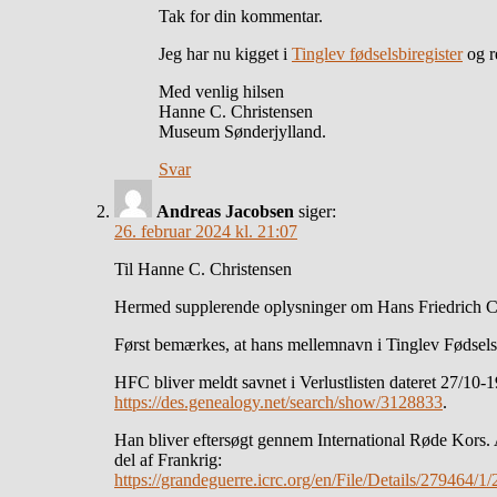
Tak for din kommentar.
Jeg har nu kigget i
Tinglev fødselsbiregister
og re
Med venlig hilsen
Hanne C. Christensen
Museum Sønderjylland.
Svar
Andreas Jacobsen
siger:
26. februar 2024 kl. 21:07
Til Hanne C. Christensen
Hermed supplerende oplysninger om Hans Friedrich Car
Først bemærkes, at hans mellemnavn i Tinglev Fødselsbi
HFC bliver meldt savnet i Verlustlisten dateret 27/10-
https://des.genealogy.net/search/show/3128833
.
Han bliver eftersøgt gennem International Røde Kors. A
del af Frankrig:
https://grandeguerre.icrc.org/en/File/Details/279464/1/