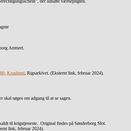
erechtigungsschein”, der udsatte værnepligten.
agnie
borg Amtsret.
886, Kraulund
, Rigsarkivet. (Eksternt link, februar 2024).
 skal søges om adgang til at se sagen.
dt til krigstjeneste. Original findes på Sønderborg Slot.
ternt link, februar 2024).