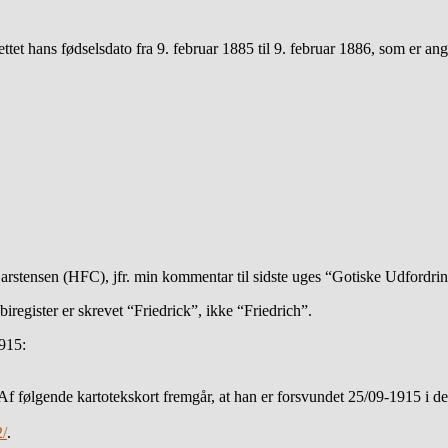
ttet hans fødselsdato fra 9. februar 1885 til 9. februar 1886, som er angi
stensen (HFC), jfr. min kommentar til sidste uges “Gotiske Udfordrin
register er skrevet “Friedrick”, ikke “Friedrich”.
1915:
f følgende kartotekskort fremgår, at han er forsvundet 25/09-1915 i den
2/
.