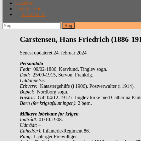
Leksikon
Lokalhistorie
Introduction
Søg
efter:
Carstensen, Hans Friedrich (1886-19
Senest opdateret 24. februar 2024
Persondata
Født:
09/02-1886, Kravlund, Tinglev sogn.
Død:
25/09-1915, Servon, Frankrig.
Uddannelse:
–
Erhverv:
Katastergehilfe (i 1906). Postverwalter (i 1914).
Bopæl:
Nordborg sogn.
Hustru:
Gift 04/12-1912 i Tinglev kirke med Catharina Paul
Børn (før krigsafslutningen)
: 2 børn.
Militære løbebane før krigen
Indtrådt:
01/10-1908.
Udtrådt:
–
Enhed(er):
Infanterie-Regiment 86.
Rang:
1-jähriger Freiwilliger.