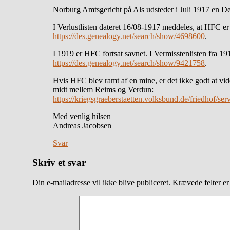
Norburg Amtsgericht på Als udsteder i Juli 1917 en D
I Verlustlisten dateret 16/08-1917 meddeles, at HFC e
https://des.genealogy.net/search/show/4698600
.
I 1919 er HFC fortsat savnet. I Vermisstenlisten fra 
https://des.genealogy.net/search/show/9421758
.
Hvis HFC blev ramt af en mine, er det ikke godt at vid
midt mellem Reims og Verdun:
https://kriegsgraeberstaetten.volksbund.de/friedhof/se
Med venlig hilsen
Andreas Jacobsen
Svar
Skriv et svar
Din e-mailadresse vil ikke blive publiceret.
Krævede felter e