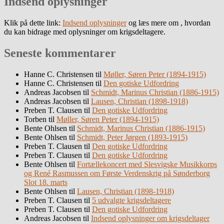
Indsend oplysninger
Klik på dette link:
Indsend oplysninger
og læs mere om , hvordan
du kan bidrage med oplysninger om krigsdeltagere.
Seneste kommentarer
Hanne C. Christensen
til
Møller, Søren Peter (1894-1915)
Hanne C. Christensen
til
Den gotiske Udfordring
Andreas Jacobsen
til
Schmidt, Marinus Christian (1886-1915)
Andreas Jacobsen
til
Lausen, Christian (1898-1918)
Preben T. Clausen
til
Den gotiske Udfordring
Torben
til
Møller, Søren Peter (1894-1915)
Bente Ohlsen
til
Schmidt, Marinus Christian (1886-1915)
Bente Ohlsen
til
Schmidt, Peter Jørgen (1893-1915)
Preben T. Clausen
til
Den gotiske Udfordring
Preben T. Clausen
til
Den gotiske Udfordring
Bente Ohlsen
til
Fortællekoncert med Slesvigske Musikkorps
og René Rasmussen om Første Verdenskrig på Sønderborg
Slot 18. marts
Bente Ohlsen
til
Lausen, Christian (1898-1918)
Preben T. Clausen
til
5 udvalgte krigsdeltagere
Preben T. Clausen
til
Den gotiske Udfordring
Andreas Jacobsen
til
Indsend oplysninger om krigsdeltager