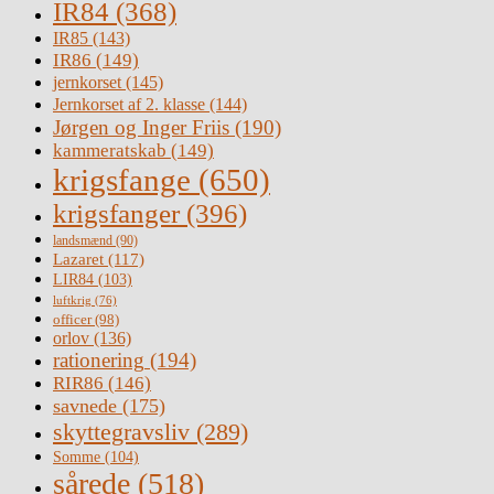
IR84
(368)
IR85
(143)
IR86
(149)
jernkorset
(145)
Jernkorset af 2. klasse
(144)
Jørgen og Inger Friis
(190)
kammeratskab
(149)
krigsfange
(650)
krigsfanger
(396)
landsmænd
(90)
Lazaret
(117)
LIR84
(103)
luftkrig
(76)
officer
(98)
orlov
(136)
rationering
(194)
RIR86
(146)
savnede
(175)
skyttegravsliv
(289)
Somme
(104)
sårede
(518)