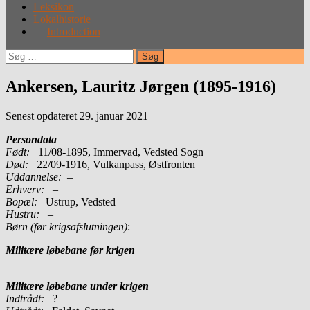
Leksikon
Lokalhistorie
Introduction
Søg
efter:
Ankersen, Lauritz Jørgen (1895-1916)
Senest opdateret 29. januar 2021
Persondata
Født:
11/08-1895, Immervad, Vedsted Sogn
Død:
22/09-1916, Vulkanpass, Østfronten
Uddannelse:
–
Erhverv:
–
Bopæl:
Ustrup, Vedsted
Hustru:
–
Børn (før krigsafslutningen)
: –
Militære løbebane før krigen
–
Militære løbebane under krigen
Indtrådt:
?