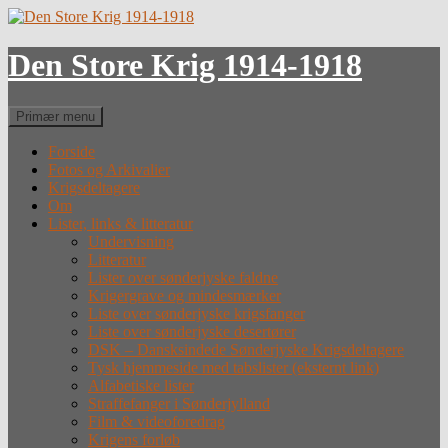
Hop
til
indhold
Den Store Krig 1914-1918
Søg
Primær menu
Forside
Fotos og Arkivalier
Krigsdeltagere
Om
Lister, links & litteratur
Undervisning
Litteratur
Lister over sønderjyske faldne
Krigergrave og mindesmærker
Liste over sønderjyske krigsfanger
Liste over sønderjyske desertører
DSK – Dansksindede Sønderjyske Krigsdeltagere
Tysk hjemmeside med tabslister (eksternt link)
Alfabetiske lister
Straffefanger i Sønderjylland
Film & videoforedrag
Krigens forløb