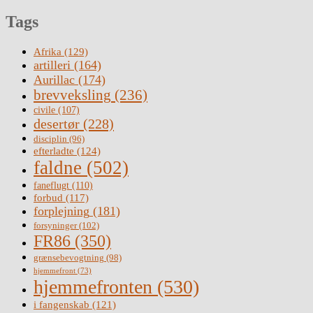
Tags
Afrika
(129)
artilleri
(164)
Aurillac
(174)
brevveksling
(236)
civile
(107)
desertør
(228)
disciplin
(96)
efterladte
(124)
faldne
(502)
faneflugt
(110)
forbud
(117)
forplejning
(181)
forsyninger
(102)
FR86
(350)
grænsebevogtning
(98)
hjemmefront
(73)
hjemmefronten
(530)
i fangenskab
(121)