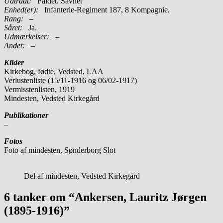
Udtrådt:
Faldet. Savnet
Enhed(er):
Infanterie-Regiment 187, 8 Kompagnie.
Rang:
–
Såret:
Ja.
Udmærkelser: –
Andet:
–
Kilder
Kirkebog, fødte, Vedsted, LAA
Verlustenliste (15/11-1916 og 06/02-1917)
Vermisstenlisten, 1919
Mindesten, Vedsted Kirkegård
Publikationer
–
Fotos
Foto af mindesten, Sønderborg Slot
Del af mindesten, Vedsted Kirkegård
6 tanker om “Ankersen, Lauritz Jørgen
(1895-1916)”