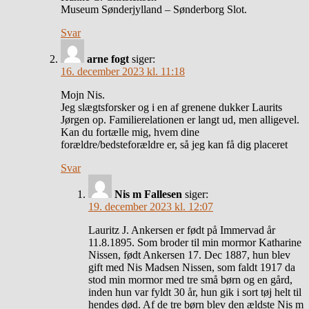
Museum Sønderjylland – Sønderborg Slot.
Svar
arne fogt
siger:
16. december 2023 kl. 11:18
Mojn Nis.
Jeg slægtsforsker og i en af grenene dukker Laurits
Jørgen op. Familierelationen er langt ud, men alligevel.
Kan du fortælle mig, hvem dine
forældre/bedsteforældre er, så jeg kan få dig placeret
Svar
Nis m Fallesen
siger:
19. december 2023 kl. 12:07
Lauritz J. Ankersen er født på Immervad år
11.8.1895. Som broder til min mormor Katharine
Nissen, født Ankersen 17. Dec 1887, hun blev
gift med Nis Madsen Nissen, som faldt 1917 da
stod min mormor med tre små børn og en gård,
inden hun var fyldt 30 år, hun gik i sort tøj helt til
hendes død. Af de tre børn blev den ældste Nis m