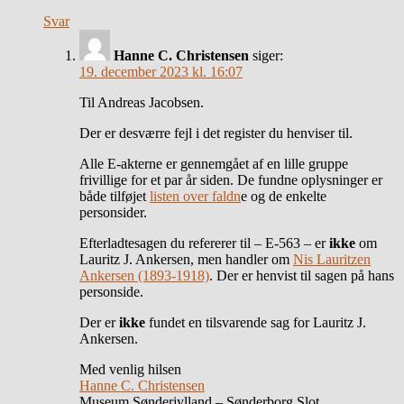
Svar
Hanne C. Christensen
siger:
19. december 2023 kl. 16:07
Til Andreas Jacobsen.
Der er desværre fejl i det register du henviser til.
Alle E-akterne er gennemgået af en lille gruppe
frivillige for et par år siden. De fundne oplysninger er
både tilføjet
listen over faldn
e og de enkelte
personsider.
Efterladtesagen du refererer til – E-563 – er
ikke
om
Lauritz J. Ankersen, men handler om
Nis Lauritzen
Ankersen (1893-1918)
. Der er henvist til sagen på hans
personside.
Der er
ikke
fundet en tilsvarende sag for Lauritz J.
Ankersen.
Med venlig hilsen
Hanne C. Christensen
Museum Sønderjylland – Sønderborg Slot.