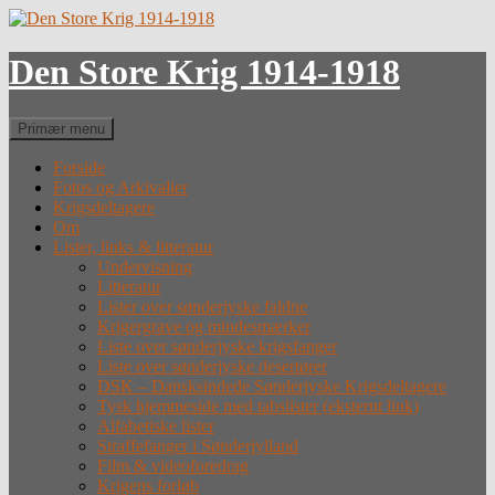
Hop
til
indhold
Den Store Krig 1914-1918
Søg
Primær menu
Forside
Fotos og Arkivalier
Krigsdeltagere
Om
Lister, links & litteratur
Undervisning
Litteratur
Lister over sønderjyske faldne
Krigergrave og mindesmærker
Liste over sønderjyske krigsfanger
Liste over sønderjyske desertører
DSK – Dansksindede Sønderjyske Krigsdeltagere
Tysk hjemmeside med tabslister (eksternt link)
Alfabetiske lister
Straffefanger i Sønderjylland
Film & videoforedrag
Krigens forløb