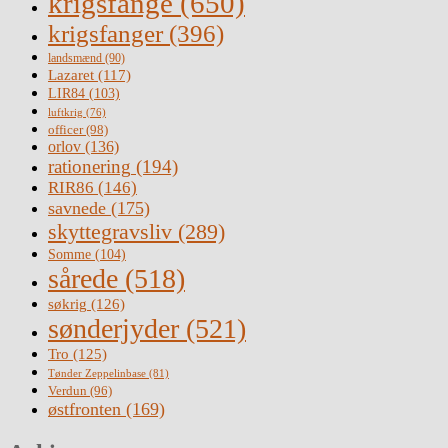
krigsfange
(650)
krigsfanger
(396)
landsmænd
(90)
Lazaret
(117)
LIR84
(103)
luftkrig
(76)
officer
(98)
orlov
(136)
rationering
(194)
RIR86
(146)
savnede
(175)
skyttegravsliv
(289)
Somme
(104)
sårede
(518)
søkrig
(126)
sønderjyder
(521)
Tro
(125)
Tønder Zeppelinbase
(81)
Verdun
(96)
østfronten
(169)