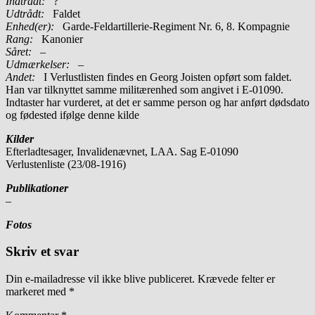
Indtrådt:
?
Udtrådt:
Faldet
Enhed(er):
Garde-Feldartillerie-Regiment Nr. 6, 8. Kompagnie
Rang:
Kanonier
Såret:
–
Udmærkelser: –
Andet:
I Verlustlisten findes en Georg Joisten opført som faldet.
Han var tilknyttet samme militærenhed som angivet i E-01090.
Indtaster har vurderet, at det er samme person og har anført dødsdato
og fødested ifølge denne kilde
Kilder
Efterladtesager, Invalidenævnet, LAA. Sag E-01090
Verlustenliste (23/08-1916)
Publikationer
–
Fotos
Skriv et svar
Din e-mailadresse vil ikke blive publiceret.
Krævede felter er
markeret med
*