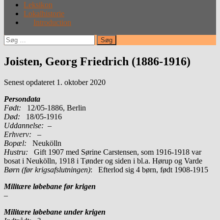
Leksikon
Lokalhistorie
Introduction
Søg
efter:
Joisten, Georg Friedrich (1886-1916)
Senest opdateret 1. oktober 2020
Persondata
Født:
12/05-1886, Berlin
Død:
18/05-1916
Uddannelse:
–
Erhverv:
–
Bopæl:
Neukölln
Hustru:
Gift 1907 med Sørine Carstensen, som 1916-1918 var
bosat i Neukölln, 1918 i Tønder og siden i bl.a. Hørup og Varde
Børn (før krigsafslutningen)
: Efterlod sig 4 børn, født 1908-1915
Militære løbebane før krigen
–
Militære løbebane under krigen