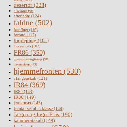
desertør
(228)
disciplin
(96)
efterladte
(124)
faldne
(502)
faneflugt
(110)
forbud
(117)
forplejning
(181)
forsyninger
(102)
FR86
(350)
grænsebevogtning
(98)
hjemmefront
(73)
hjemmefronten
(530)
i fangenskab
(121)
IR84
(369)
IR85
(143)
IR86
(149)
jernkorset
(145)
Jernkorset af 2. klasse
(144)
Jørgen og Inger Friis
(190)
kammeratskab
(149)