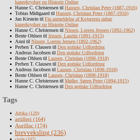
kaperkrydser op Historie Online
Hanne C. Christensen
til
Hansen, Christian Peter (1887-1916)
Tobias Midtgaard
til
Hansen, Christian Peter (1887-1916)
Jan Kirstein
til
Fin anmeldelse af Kejserens sidste
kaperkrydser op Historie Online
Hanne C. Christensen
til
Nissen, Lorens Jepsen (1892-1962)
Bente Ohlsen
til
Jensen, Lauritz (1891-1915)
Anni
til
Nissen, Lorens Jepsen (1892-1962)
Preben T. Clausen
til
Den gotiske Udfordring
Andreas Jacobsen
til
Den gotiske Udfordring
Bente Ohlsen
til
Lausen, Christian (1898-1918)
Preben T. Clausen
til
Den gotiske Udfordring
Andreas Jacobsen
til
Lausen, Christian (1898-1918)
Bente Ohlsen
til
Lausen, Christian (1898-1918)
Hanne C. Christensen
til
Møller, Søren Peter (1894-1915)
Hanne C. Christensen
til
Den gotiske Udfordring
Tags
Afrika
(129)
artilleri
(164)
Aurillac
(174)
brevveksling
(236)
civile
(107)