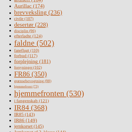
Aurillac
(174)
brevveksling
(236)
civile
(107)
desertør
(228)
disciplin
(96)
efterladte
(124)
faldne
(502)
faneflugt
(110)
forbud
(117)
forplejning
(181)
forsyninger
(102)
FR86
(350)
grænsebevogtning
(98)
hjemmefront
(73)
hjemmefronten
(530)
i fangenskab
(121)
IR84
(368)
IR85
(143)
IR86
(149)
jernkorset
(145)