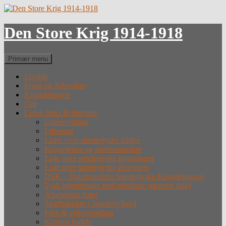
Hop
til
indhold
Den Store Krig 1914-1918
Søg
Primær menu
Forside
Fotos og Arkivalier
Krigsdeltagere
Om
Lister, links & litteratur
Undervisning
Litteratur
Lister over sønderjyske faldne
Krigergrave og mindesmærker
Liste over sønderjyske krigsfanger
Liste over sønderjyske desertører
DSK – Dansksindede Sønderjyske Krigsdeltagere
Tysk hjemmeside med tabslister (eksternt link)
Alfabetiske lister
Straffefanger i Sønderjylland
Film & videoforedrag
Krigens forløb