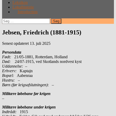
Leksikon
Lokalhistorie
Introduction
Søg
efter:
Jebsen, Friedrich (1881-1915)
Senest opdateret 13. juli 2025
Persondata
Født:
21/05-1881, Rotterdam, Holland
Død:
24/07-1915, ved Skotlands nordvest kyst
Uddannelse:
–
Erhverv:
Kaptajn
Bopæl:
Aabenraa
Hustru:
–
Børn (før krigsafslutningen)
: –
Militære løbebane før krigen
–
Militære løbebane under krigen
Indtrådt:
1915