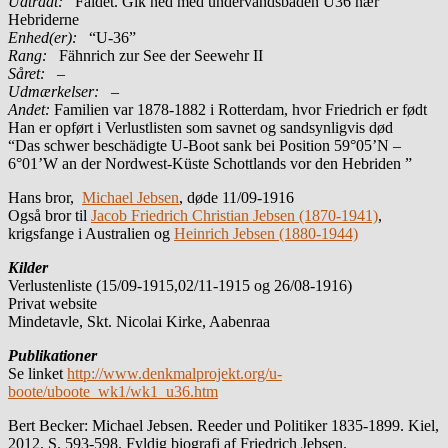
Udtrådt:
Faldet. Gik ned med undervandsbåden U36 nær
Hebriderne
Enhed(er):
“U-36”
Rang:
Fähnrich zur See der Seewehr II
Såret:
–
Udmærkelser: –
Andet:
Familien var 1878-1882 i Rotterdam, hvor Friedrich er født
Han er opført i Verlustlisten som savnet og sandsynligvis død
“Das schwer beschädigte U-Boot sank bei Position 59°05’N –
6°01’W an der Nordwest-Küste Schottlands vor den Hebriden ”
Hans bror,
Michael Jebsen
, døde 11/09-1916
Også bror til
Jacob Friedrich Christian Jebsen (1870-1941)
,
krigsfange i Australien og
Heinrich Jebsen (1880-1944)
Kilder
Verlustenliste (15/09-1915,02/11-1915 og 26/08-1916)
Privat website
Mindetavle, Skt. Nicolai Kirke, Aabenraa
Publikationer
Se linket
http://www.denkmalprojekt.org/u-
boote/uboote_wk1/wk1_u36.htm
Bert Becker: Michael Jebsen. Reeder und Politiker 1835-1899. Kiel,
2012. S. 593-598. Fyldig biografi af Friedrich Jebsen.