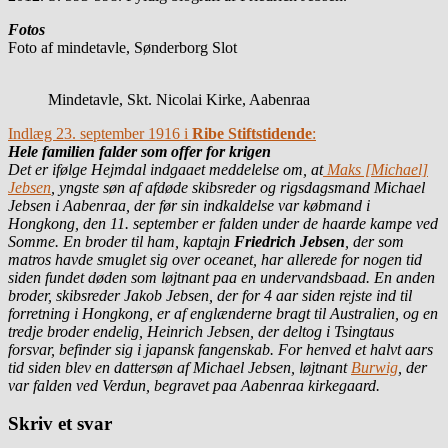
Fotos
Foto af mindetavle, Sønderborg Slot
Mindetavle, Skt. Nicolai Kirke, Aabenraa
Indlæg 23. september 1916 i
Ribe Stiftstidende
:
Hele familien falder som offer for krigen
Det er ifølge Hejmdal indgaaet meddelelse om, at
Maks [Michael]
Jebsen
, yngste søn af afdøde skibsreder og rigsdagsmand Michael
Jebsen i Aabenraa, der før sin indkaldelse var købmand i
Hongkong, den 11. september er falden under de haarde kampe ved
Somme. En broder til ham, kaptajn
Friedrich Jebsen
, der som
matros havde smuglet sig over oceanet, har allerede for nogen tid
siden fundet døden som løjtnant paa en undervandsbaad. En anden
broder, skibsreder Jakob Jebsen, der for 4 aar siden rejste ind til
forretning i Hongkong, er af englænderne bragt til Australien, og en
tredje broder endelig, Heinrich Jebsen, der deltog i Tsingtaus
forsvar, befinder sig i japansk fangenskab. For henved et halvt aars
tid siden blev en dattersøn af Michael Jebsen, løjtnant
Burwig
, der
var falden ved Verdun, begravet paa Aabenraa kirkegaard.
Skriv et svar