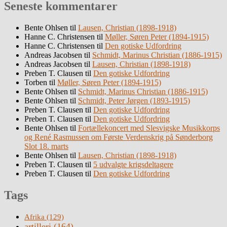
Seneste kommentarer
Bente Ohlsen
til
Lausen, Christian (1898-1918)
Hanne C. Christensen
til
Møller, Søren Peter (1894-1915)
Hanne C. Christensen
til
Den gotiske Udfordring
Andreas Jacobsen
til
Schmidt, Marinus Christian (1886-1915)
Andreas Jacobsen
til
Lausen, Christian (1898-1918)
Preben T. Clausen
til
Den gotiske Udfordring
Torben
til
Møller, Søren Peter (1894-1915)
Bente Ohlsen
til
Schmidt, Marinus Christian (1886-1915)
Bente Ohlsen
til
Schmidt, Peter Jørgen (1893-1915)
Preben T. Clausen
til
Den gotiske Udfordring
Preben T. Clausen
til
Den gotiske Udfordring
Bente Ohlsen
til
Fortællekoncert med Slesvigske Musikkorps
og René Rasmussen om Første Verdenskrig på Sønderborg
Slot 18. marts
Bente Ohlsen
til
Lausen, Christian (1898-1918)
Preben T. Clausen
til
5 udvalgte krigsdeltagere
Preben T. Clausen
til
Den gotiske Udfordring
Tags
Afrika
(129)
artilleri
(164)