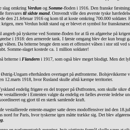
de slag omkring
Verdun
og
Somme
-floden i 1916. Den franske fæstning
lle forsvares
til sidste mand
. Omvendt ville den øverste tyske hærledels
de den 21.februar 1916 og kom til at koste omkring 700.000 soldater. H
t krigen, men Verdun holdt stand og er blevet et symbol for franskmæn
l angreb på tyskerne ved Somme-floden for at få en afgørelse på krige
fgørelse i 1918: den armerede tank. I første omgang blev der kun brugt
igt våben. Da briterne brugte dem som et offensivt våben i stor stil ved
abt. Somme-slaget kostede ca. 1 million soldater!
å briterne i
Flandern
i 1917, som også blev meget blodigt. Men det lyk
Østrig-Ungarn efterhånden overtaget på østfronterne. Bolsjevikkerne vil
en 12.marts 1918, hvor Rusland skulle afstå kæmpe territorier.
kland endelig frigøre en del tropper på Østfronten, som skulle sikre d
e vestallierede i Ententen valgte da endelig en fælles øverste ledelse
koordineret og gjort til en stærk samlende kraft.
 de vestallierede entente-magter satte deres modoffensiver ind den 18.ju
nord for Paris, hvor tyskerne igen måtte trække sig. Det blev afgørende
ag
.
nne en parlamentarisk regering, hvis vigtigste formål skulle være at si