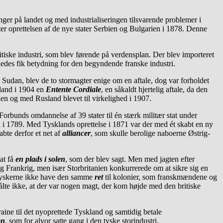
er på landet og med industrialiseringen tilsvarende problemer i
fter oprettelsen af de nye stater Serbien og Bulgarien i 1878. Denne
iske industri, som blev førende på verdensplan. Der blev importeret
geledes fik betydning for den begyndende franske industri.
Sudan, blev de to stormagter enige om en aftale, dog var forholdet
gland i 1904 en
Entente Cordiale
, en såkaldt hjertelig aftale, da den
nien og med Rusland blevet til virkelighed i 1907.
Forbunds omdannelse af 39 stater til én stærk militær stat under
on i 1789. Med Tysklands oprettelse i 1871 var der med ét skabt en ny
te derfor et net af
alliancer
, som skulle berolige naboerne Østrig-
at få
en plads i solen
, som der blev sagt. Men med jagten efter
 Frankrig, men især Storbritanien konkurrerede om at sikre sig en
e tyskerne ikke have den samme
ret
til kolonier, som franskmændene og
tålte ikke, at der var nogen magt, der kom højde med den britiske
aine til det nyoprettede Tyskland og samtidig betale
en
, som for alvor satte gang i den tyske storindustri.