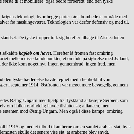
første til at mobilisere, også bedre forberedt, end den tyske
l.a. krigens teknologi, hvor begge parter først bombede et område med
salver fra maskingeværer. Teknologien var derfor defensiv og med til,
andset. De tyske tropper trak sig herefter tilbage til Aisne-floden
et såkaldte
kapløb om havet
. Herefter lå fronten fast omkring
oriet mellem disse knudepunkter, et område på størrelse med Jylland,
ra der ikke kom noget nyt. Ingen gennembrud, ingen fred, men
end den tyske hærledelse havde regnet med i henhold til von
e søer i septemer 1914. Østfronten var meget mere bevægelig gennem
ykkedes Østrig-Ungarn med hjælp fra Tyskland at besejre Serbien, som
lv om Italien oprindelig havde tilsluttet sig alliancen, men
ttede ententen mod Østrig-Ungarn. Men også i disse kampe, omkring
li i 1915 og med et tilbud til araberne om en samlet arabisk stat, hvis
lemøsten skulle det senere vise sig, at araberne blev snydt.