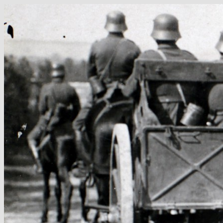
Hop
til
indhold