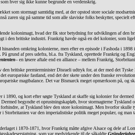
 som hver sig ikke kunne begrunde en verdenskrig.
ket som stormagt samtidig med, at der opstod store sociale modsætning
nså zaren sig på samme tid som alle slaviske folks beskytter, specielt e
de kolonimagt, hvad der fik stor betydning for udviklingen af den brit
ugt i den britiske industri. Frankrig havde også en del kolonier, som li
d hinanden omkring kolonierne, men efter en episode i Fashoda i 1898 i 
. På grund af pres udefra, bl.a. fra Tyskland, oprettede Frankrig og En
ententen
– en løsere aftale end en alliance – mellem Frankrig, Storbrita
den britiske premierminister Disraeli udtryk for, at der med det Tyske 
på det europæiske fastland, end det der skete under den franske revoluti
europæiske magtbalance. Det var Bismarck meget opmærksom på, og skab
i 1890, og kort efter søgte Tyskland at skaffe sig kolonier for dermed 
. Dermed begyndte et oprustningskapløb, hvor stormagterne Tyskland og
lle forhindre, at Tyskland blev den store kolonimagt. Men hvorfor skull
r i Storbritanien var den imperialistiske politik meget populær, og man 
derlaget i 1870-1871, hvor Frankrig måtte afgive Alsace og dele af Lorr
rigsskadeserstatning, som var medvirkende til de såkaldte
Gründerjahr