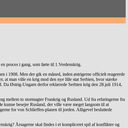
en proces i gang, som førte til 1.Verdenskrig.
n i 1908. Men der gik en måned, inden østrigerne officielt reagerede
er, at man ville en krig mod den nye lille stat Serbien, hvor stærke
nd. Da Østrig-Ungarn derfor erklærede Serbien krig den 28.juli 1914,
ng mellem to stormagter Frankrig og Rusland. Ud fra erfaringerne fra
lle kunne besejre Rusland, der ville være meget langsom til at
gerne for von Schlieffen-planen til jorden. Alligevel besluttede
enskrig? Årsagerne skal findes i et kompliceret spil af konflikter og