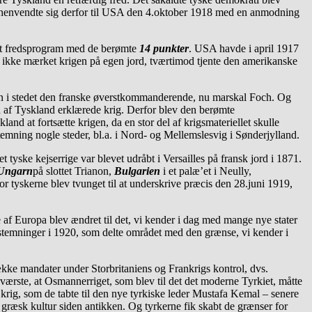
ng henvendte sig derfor til USA den 4.oktober 1918 med en anmodning
 et fredsprogram med de berømte
14 punkter
. USA havde i april 1917
 ikke mærket krigen på egen jord, tværtimod tjente den amerikanske
en i stedet den franske øverstkommanderende, nu marskal Foch. Og
en af Tyskland erklærede krig. Derfor blev den berømte
and at fortsætte krigen, da en stor del af krigsmateriellet skulle
fstemning nogle steder, bl.a. i Nord- og Mellemslesvig i Sønderjylland.
tyske kejserrige var blevet udråbt i Versailles på fransk jord i 1871.
Ungarn
på slottet Trianon,
Bulgarien
i et palæ’et i Neully,
hvor tyskerne blev tvunget til at underskrive præcis den 28.juni 1919,
le af Europa blev ændret til det, vi kender i dag med mange nye stater
afstemninger i 1920, som delte området med den grænse, vi kender i
kke mandater under Storbritaniens og Frankrigs kontrol, dvs.
 værste, at Osmannerriget, som blev til det det moderne Tyrkiet, måtte
 krig, som de tabte til den nye tyrkiske leder Mustafa Kemal – senere
n græsk kultur siden antikken. Og tyrkerne fik skabt de grænser for