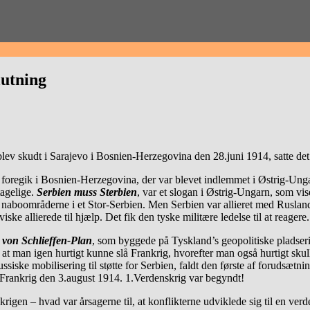
lutning
ev skudt i Sarajevo i Bosnien-Herzegovina den 28.juni 1914, satte det 
oregik i Bosnien-Herzegovina, der var blevet indlemmet i Østrig-Ungar
tagelige.
Serbien muss Sterbien
, var et slogan i Østrig-Ungarn, som vis
 i naboområderne i et Stor-Serbien. Men Serbien var allieret med Rusla
ke allierede til hjælp. Det fik den tyske militære ledelse til at reagere.
e
von Schlieffen-Plan
, som byggede på Tyskland’s geopolitiske pladseri
, at man igen hurtigt kunne slå Frankrig, hvorefter man også hurtigt sku
ske mobilisering til støtte for Serbien, faldt den første af forudsætnin
 Frankrig den 3.august 1914. 1.Verdenskrig var begyndt!
rigen – hvad var årsagerne til, at konflikterne udviklede sig til en verd