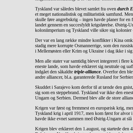
Tyskland var således blevet samlet fra oven
durch E
et meget nationalistisk og militaristisk samfund. Me
skulle føre angrebskrig – ingen havde planer for en
landet gennem en succesfyldt krigsførelse. Østrig-Un
koloniimperium og Tyskland ville sikre sig kolonier 
Der var en lang række mindre konflikter i Kina omk
stadig mere korrupte Osmannerrige, som den russisk
i Mellemøsten eller Krim og Ukraine i dag ikke i sig s
Men alle stater var samtidig blevet integreret i fl
eneste lande, som havde erklæret sig neutrale og ua
indgået den såkaldte
triple-alliance
. Overfor den ble
andre alliancer, bl.a. garanterede Rusland for Serbi
Skuddet i Sarajevo kom derfor til at tænde den gnist,
sig som en steppebrand. Tyskland var ikke den enest
Ungarn og Serbien. Dermed blev alle de store allian
Krigen var først og fremmest en europæisk krig, me
Tyskland krig i april 1917, men kom først for alvor i
havde ikke evnet sammen med Østrig-Ungarn at slå d
Krigen blev erklæret den 1.august, og startede den