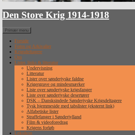
Den Store Krig 1914-1918
Søg
Primær menu
Forside
Fotos og Arkivalier
Krigsdeltagere
Om
Lister, links & litteratur
Undervisning
Litteratur
Lister over sønderjyske faldne
Krigergrave og mindesmærker
Liste over sønderjyske krigsfanger
Liste over sønderjyske desertører
DSK – Dansksindede Sønderjyske Krigsdeltagere
Tysk hjemmeside med tabslister (eksternt link)
Alfabetiske lister
Straffefanger i Sønderjylland
Film & videoforedrag
Krigens forløb
Leksikon