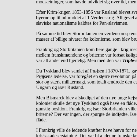
modsætninger, som havde udviklet sig over tid, men
Efter Krim-krigen 1853-1856 var Rusland blevet svæk
byerne op til udbruddet af 1.Verdenskrig. Alligevel a
slaviske nationalisme kaldtes for Pan-slavismen.
På samme tid blev Storbritanien en verdensomspænden
masser af billige råvarer fra kolonierne, som blev br
Frankrig og Storbritanien kom flere gange i krig me
mellem franskmændene og briterne var fortsat køligt
var alt andet end hjertelig. Men med den var
Triple-
Da Tyskland blev samlet af Prøjsen i 1870-1871, gav 
Prøjsens ledelse, var foregået en større revolution 
stor og stærk militærmagt, som totalt ændrede den 
Ungarn og især Rusland.
Men Bismarck blev afskediget af den nye unge kejser 
kolonier skulle det nye Tyskland også have en flåde
gunstig position. Frankrig og især Storbritanien vi
briterne? Der var ingen, der spurgte de indfødte. Isæ
flåde.
I Frankrig ville de ledende kræfter have hævn for ne
krigsskadeserstatning. Det var bl.a. denne franske k