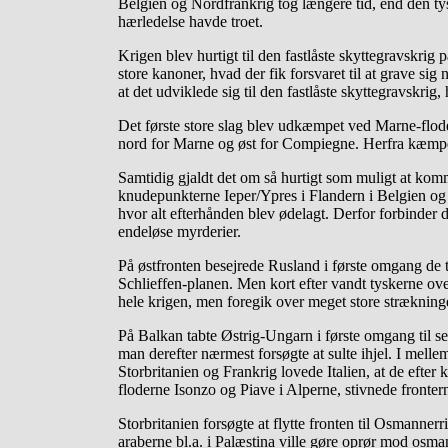
Belgien og Nordfrankrig tog længere tid, end den tys
hærledelse havde troet.
Krigen blev hurtigt til den fastlåste skyttegravskri
store kanoner, hvad der fik forsvaret til at grave s
at det udviklede sig til den fastlåste skyttegravskri
Det første store slag blev udkæmpet ved Marne-floden
nord for Marne og øst for Compiegne. Herfra kæmped
Samtidig gjaldt det om så hurtigt som muligt at komm
knudepunkterne Ieper/Ypres i Flandern i Belgien og 
hvor alt efterhånden blev ødelagt. Derfor forbinde
endeløse myrderier.
På østfronten besejrede Rusland i første omgang de t
Schlieffen-planen. Men kort efter vandt tyskerne o
hele krigen, men foregik over meget store strækning
På Balkan tabte Østrig-Ungarn i første omgang til se
man derefter nærmest forsøgte at sulte ihjel. I melle
Storbritanien og Frankrig lovede Italien, at de efte
floderne Isonzo og Piave i Alperne, stivnede front
Storbritanien forsøgte at flytte fronten til Osmanner
araberne bl.a. i Palæstina ville gøre oprør mod osman