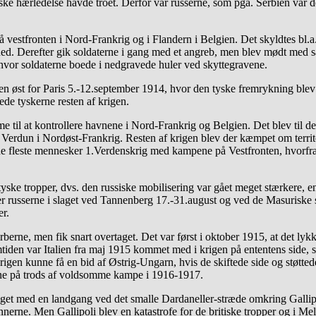
ke hærledelse havde troet. Derfor var russerne, som pga. Serbien var de 
g på vestfronten i Nord-Frankrig og i Flandern i Belgien. Det skyldtes b
ig ned. Derefter gik soldaterne i gang med et angreb, men blev mødt med 
g, hvor soldaterne boede i nedgravede huler ved skyttegravene.
 øst for Paris 5.-12.september 1914, hvor den tyske fremrykning blev st
e tyskerne resten af krigen.
e til at kontrollere havnene i Nord-Frankrig og Belgien. Det blev til d
Verdun i Nordøst-Frankrig. Resten af krigen blev der kæmpet om territ
r de fleste mennesker 1.Verdenskrig med kampene på Vestfronten, hvorf
yske tropper, dvs. den russiske mobilisering var gået meget stærkere, 
ver russerne i slaget ved Tannenberg 17.-31.august og ved de Masurisk
er.
rberne, men fik snart overtaget. Det var først i oktober 1915, at det l
mtiden var Italien fra maj 1915 kommet med i krigen på ententens side, se
r krigen kunne få en bid af Østrig-Ungarn, hvis de skiftede side og stø
erne på trods af voldsomme kampe i 1916-1917.
riget med en landgang ved det smalle Dardaneller-stræde omkring Gallipo
nerne. Men Gallipoli blev en katastrofe for de britiske tropper og i Mel