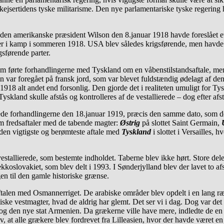
e kejsertidens tyske militarisme. Den nye parlamentariske tyske regeri
t den amerikanske præsident Wilson den 8.januar 1918 havde foreslået
opper i kamp i sommeren 1918. USA blev således krigsførende, men havde
gsførende parter.
om førte forhandlingerne med Tyskland om en våbenstilstandsaftale, m
gen var foregået på fransk jord, som var blevet fuldstændig ødelagt af d
918 alt andet end forsonlig. Den gjorde det i realiteten umuligt for Tyskl
 Tyskland skulle afstås og kontrolleres af de vestallierede – dog efter a
tede forhandlingerne den 18.januar 1919, præcis den samme dato, som det 
m fredsaftaler med de tabende magter:
Østrig
på slottet Saint Germain,
den vigtigste og berømteste aftale med
Tyskland
i slottet i Versailles, 
de vestallierede, som bestemte indholdet. Taberne blev ikke hørt. Store de
kkoslovakiet, som blev delt i 1993. I Sønderjylland blev der lavet to 
n til den gamle historiske grænse.
ftalen med Osmannerriget. De arabiske områder blev opdelt i en lang ræ
ske vestmagter, hvad de aldrig har glemt. Det ser vi i dag. Dog var det
en og den nye stat Armenien. Da grækerne ville have mere, indledte de en
ev, at alle grækere blev fordrevet fra Lilleasien, hvor der havde været e