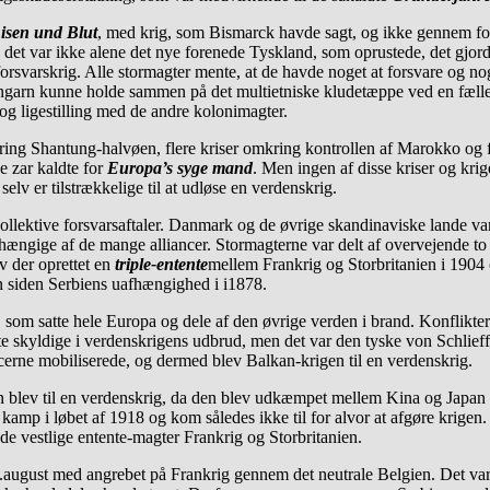
isen und Blut
, med krig, som Bismarck havde sagt, og ikke gennem fol
n det var ikke alene det nye forenede Tyskland, som oprustede, det gjor
 forsvarskrig. Alle stormagter mente, at de havde noget at forsvare og 
garn kunne holde sammen på det multietniske kludetæppe ved en fælles k
og ligestilling med de andre kolonimagter.
ring Shantung-halvøen, flere kriser omkring kontrollen af Marokko og 
e zar kaldte for
Europa’s syge mand
. Men ingen af disse kriser og krig
elv er tilstrækkelige til at udløse en verdenskrig.
ere kollektive forsvarsaftaler. Danmark og de øvrige skandinaviske lan
fhængige af de mange alliancer. Stormagterne var delt af overvejende t
v der oprettet en
triple-entente
mellem Frankrig og Storbritanien i 1904 
en siden Serbiens uafhængighed i i1878.
 som satte hele Europa og dele af den øvrige verden i brand. Konflikter 
e skyldige i verdenskrigens udbrud, men det var den tyske von Schlieff
cerne mobiliserede, og dermed blev Balkan-krigen til en verdenskrig.
n blev til en verdenskrig, da den blev udkæmpet mellem Kina og Japan 
 kamp i løbet af 1918 og kom således ikke til for alvor at afgøre krigen.
e vestlige entente-magter Frankrig og Storbritanien.
 4.august med angrebet på Frankrig gennem det neutrale Belgien. Det 