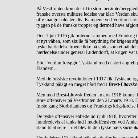
På Vestfronten kom der til to store berømte/berygte
franske øverste militære ledelse var klar: Verdun sku
ofre mange soldaters liv. Kampene ved Verdun starte
ryggen på de franske tropper og dermed have afgjor
Den 1.juli 1916 gik briterne sammen med Frankrig ti
et nyt våben, som skulle få betydning for krigens a
tyske hærledelse troede ikke på tanks som et pålidel
hærledelse under general Ludendorff, at krigen var t
Efter Verdun forsøgte Tyskland med et stort angreb p
Flandern.
Med de russiske revolutioner i 1917 fik Tyskland og 
Tyskland pålagt en meget hård fred i
Brest-Litovsk
d
Men med Brest-Litovsk freden i marts 1918 kunne Tys
store offensiver på Vestfronten den 21.marts 1918. D
første gang Storbritaniens og Frankrigs krigsførelse 
De tyske offensiver ebbede ud i juli 1918, hvorefter
hundredevis af tanks ind i modoffensiven ved Amiens 
stand til at sejre – det blev til den tyske hærs
sorte d
Hærledelsen i Tyskland pålagde derfor kejseren at da