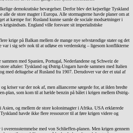
kelige demokratiske bevægelser. Derfor blev det kejserlige Tyskland
de alle de store magter i Europa. Alle stormagterne havde planer om at
noget at kæmpe for: Rusland kunne samle de sociale modsætninger i
rigsindsats. England ville forsvare sit imperialistiske
flere krige på Balkan mellem de mange nye selvstændige stater og det
e var i sig selv nok til at udløse en verdenskrig – ligesom konflikterne
de var sammen med Spanien, Portugal, Nederlandene og Schweiz de
o store aftaler: Tyskland og Østrig-Ungarn havde sammen med Italien
og med deltagelse af Rusland fra 1907. Derudover var der et utal af
og kriser var der nok af, men alliancerne sørgede for, at ilden bredte
en-plan, som kom til at hælde benzin på bålet i krigen mellem Østrig-
i Asien, og mellem de store kolonimagter i Afrika. USA erklærede
 Tyskland havde ikke flere ressourcer til at føre krigen videre og
var i overensstemmelse med von Schlieffen-planen. Men krigen gennem