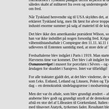
således skabt af militæret fra oven og understreged
om fred.
Når Tyskland henvendte sig til USA skyldtes det, a
erklæret Tyskland krig, men fik først for alvor tr
industri enorme summer på salg af materiel til de kri
Det blev ikke den amerikanske præsident Wilson, s
han var ikke indstillet på nogen forsonlig fred. Kri
våbenstilstandsaftale i Compiegne den 11.11. kl.11 i 1
udleveres til Ententen samtidig med, at store dele af
Fredsaftalerne blev indgået i Paris i 1919. Man star
Hævnens time var kommet. Der blev i alt indgået fe
Osmannerriget
i museet for porcelæn i Sévres – og 
årsdagen for skuddet i Sarajevo. Intet var tilfældigt!
For alle traktater gjaldt det, at det blev vinderne, 
som f.eks. Estland, Letland og Litauen, Polen og Tje
dag – en demokratisk sindelagsgrænse i modsætninge
Men der var én aftale, som blev grundigt ændret – a
araberne blev godt og grundigt snydt af de demokrati
afstå en stor del af Lilleasien til Grækenland, Itali
med tilnavnet Atatyrk, tyrkernes fader. Resultatet bl