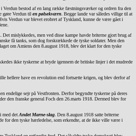
 i Verdun bestod af en lang række fæstningsværker og ordren fra den
e gøre Verdun til
en pølsekværn
. Begge lande var således villige til at
vis Verdun var blevet erobret af Tyskland, kunne de være gået i
dene.
n. Det mislykkedes, men ved disse kampe havde briterne gjort brug af
 ganske få tanks, som dog forskrækkede de tyske soldater. Men den
 slaget om Amiens den 8.august 1918, blev det klart for den tyske
kedes ikke tyskerne at bryde igennem de britiske linjer i det mudrede
le hellere have en revolution end fortsætte krigen, og blev derfor af
en endelige sejr på Vestfronten. Derfor begyndte tyskerne på deres
 under den franske general Foch den 26.marts 1918. Dermed blev for
li med det
Andet Marne-slag
. Den 8.august 1918 satte briterne
 for den tyske hærledelse, som erkendte, at de ikke ville være i
kre Tyskland en retfærdig fred. Det såkaldte tyske demokrati blev