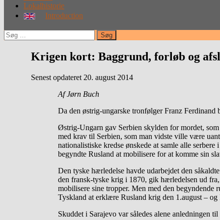
Lokalhistorie
Introduction
Søg
efter:
Krigen kort: Baggrund, forløb og afs
Senest opdateret 20. august 2014
Af Jørn Buch
Da den østrig-ungarske tronfølger Franz Ferdinand bl
Østrig-Ungarn gav Serbien skylden for mordet, som f
med krav til Serbien, som man vidste ville være uan
nationalistiske kredse ønskede at samle alle serbere
begyndte Rusland at mobilisere for at komme sin slavis
Den tyske hærledelse havde udarbejdet den såkaldt
den fransk-tyske krig i 1870, gik hærledelsen ud fra
mobilisere sine tropper. Men med den begyndende russi
Tyskland at erklære Rusland krig den 1.august – og
Skuddet i Sarajevo var således alene anledningen til k