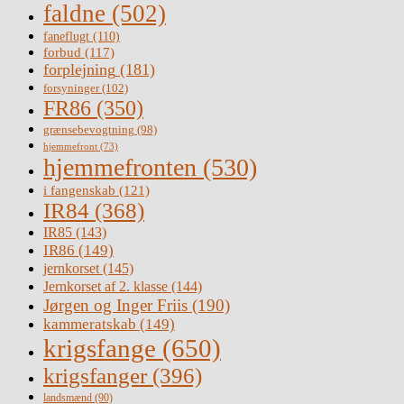
faldne
(502)
faneflugt
(110)
forbud
(117)
forplejning
(181)
forsyninger
(102)
FR86
(350)
grænsebevogtning
(98)
hjemmefront
(73)
hjemmefronten
(530)
i fangenskab
(121)
IR84
(368)
IR85
(143)
IR86
(149)
jernkorset
(145)
Jernkorset af 2. klasse
(144)
Jørgen og Inger Friis
(190)
kammeratskab
(149)
krigsfange
(650)
krigsfanger
(396)
landsmænd
(90)