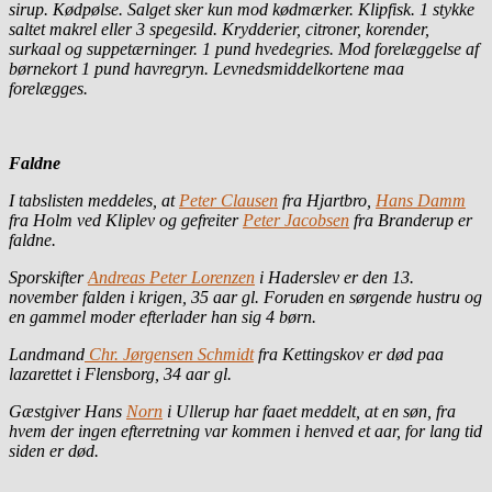
sirup. Kødpølse. Salget sker kun mod kødmærker. Klipfisk. 1 stykke
saltet makrel eller 3 spegesild. Krydderier, citroner, korender,
surkaal og suppetærninger. 1 pund hvedegries. Mod forelæggelse af
børnekort 1 pund havregryn. Levnedsmiddelkortene maa
forelægges.
Faldne
I tabslisten meddeles, at
Peter Clausen
fra Hjartbro,
Hans Damm
fra Holm ved Kliplev og gefreiter
Peter Jacobsen
fra Branderup er
faldne.
Sporskifter
Andreas Peter Lorenzen
i Haderslev er den 13.
november falden i krigen, 35 aar gl. Foruden en sørgende hustru og
en gammel moder efterlader han sig 4 børn.
Landmand
Chr. Jørgensen Schmidt
fra Kettingskov er død paa
lazarettet i Flensborg, 34 aar gl.
Gæstgiver Hans
Norn
i Ullerup har faaet meddelt, at en søn, fra
hvem der ingen efterretning var kommen i henved et aar, for lang tid
siden er død.