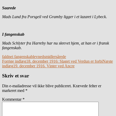
Saarede
Mads Lund fra Porsgeil ved Gramby ligger i et lazaret i Lybeck.
I fangenskab
Mads Schlyter fra Harreby har nu skrevet hjem, at han er i fransk
fangenskab.
faldne
i fangenskab
levnedsmidler
sårede
Indlægsnavigation
Forrige indlæg
18. december 1916: Slaget ved Verdun er forbi
Næste
indlæg
19. december 1916. Vinter ved Ancre
Skriv et svar
Din e-mailadresse vil ikke blive publiceret.
Krævede felter er
markeret med
*
Kommentar
*