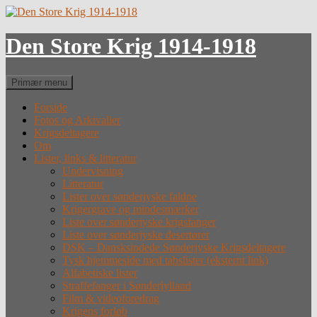
Hop
til
indhold
Den Store Krig 1914-1918
Søg
Primær menu
Forside
Fotos og Arkivalier
Krigsdeltagere
Om
Lister, links & litteratur
Undervisning
Litteratur
Lister over sønderjyske faldne
Krigergrave og mindesmærker
Liste over sønderjyske krigsfanger
Liste over sønderjyske desertører
DSK – Dansksindede Sønderjyske Krigsdeltagere
Tysk hjemmeside med tabslister (eksternt link)
Alfabetiske lister
Straffefanger i Sønderjylland
Film & videoforedrag
Krigens forløb