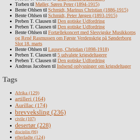
Torben
til
Møller, Søren Peter (1894-1915)
Bente Ohlsen
til
Schmidt, Marinus Christian (1886-1915)
Bente Ohlsen
til
Schmidt, Peter Jørgen (1893-1915)
Preben T. Clausen
til
Den gotiske Udfordring
Preben T. Clausen
til
Den gotiske Udfordring
Bente Ohlsen
til
Fortællekoncert med Slesvigske Musikkorps
og René Rasmussen om Første Verdenskrig på Sønderborg
Slot 18. marts
Bente Ohlsen
til
Lausen, Christian (1898-1918)
Preben T. Clausen
til
5 udvalgte krigsdeltagere
Preben T. Clausen
til
Den gotiske Udfordring
Andreas Jacobsen
til
Indsend oplysninger om krigsdeltager
Tags
Afrika
(129)
artilleri
(164)
Aurillac
(174)
brevveksling
(236)
civile
(107)
desertør
(228)
disciplin
(96)
efterladte
(124)