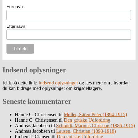
Fornavn
Efternavn
Indsend oplysninger
Klik på dette link:
Indsend oplysninger
og læs mere om , hvordan
du kan bidrage med oplysninger om krigsdeltagere.
Seneste kommentarer
Hanne C. Christensen
til
Møller, Søren Peter (1894-1915)
Hanne C. Christensen
til
Den gotiske Udfordring
Andreas Jacobsen
til
Schmidt, Marinus Christian (1886-1915)
Andreas Jacobsen
til
Lausen, Christian (1898-1918)
Preben T. Clausen
til
Den gotiske Udfordring