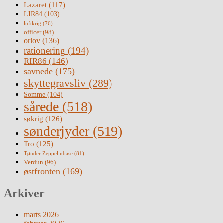
Lazaret
(117)
LIR84
(103)
luftkrig
(76)
officer
(98)
orlov
(136)
rationering
(194)
RIR86
(146)
savnede
(175)
skyttegravsliv
(289)
Somme
(104)
sårede
(518)
søkrig
(126)
sønderjyder
(519)
Tro
(125)
Tønder Zeppelinbase
(81)
Verdun
(96)
østfronten
(169)
Arkiver
marts 2026