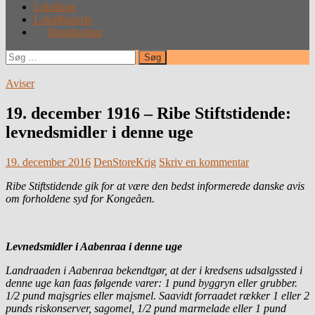
Leksikon
Lokalhistorie
Introduction
Søg
efter:
Aviser
19. december 1916 – Ribe Stiftstidende:
levnedsmidler i denne uge
19. december 2016
DenStoreKrig
Skriv en kommentar
Ribe Stiftstidende gik for at være den bedst informerede danske avis
om forholdene syd for Kongeåen.
Levnedsmidler i Aabenraa i denne uge
Landraaden i Aabenraa bekendtgør, at der i kredsens udsalgssted i
denne uge kan faas følgende varer: 1 pund byggryn eller grubber.
1/2 pund majsgries eller majsmel. Saavidt forraadet rækker 1 eller 2
punds riskonserver, sagomel, 1/2 pund marmelade eller 1 pund