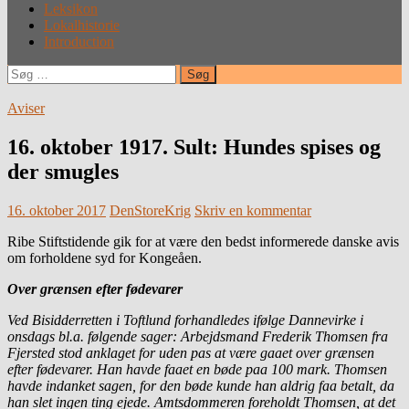
Leksikon
Lokalhistorie
Introduction
Søg
efter:
Aviser
16. oktober 1917. Sult: Hundes spises og
der smugles
16. oktober 2017
DenStoreKrig
Skriv en kommentar
Ribe Stiftstidende gik for at være den bedst informerede danske avis
om forholdene syd for Kongeåen.
Over grænsen efter fødevarer
Ved Bisidderretten i Toftlund forhandledes ifølge Dannevirke i
onsdags bl.a. følgende sager: Arbejdsmand Frederik Thomsen fra
Fjersted stod anklaget for uden pas at være gaaet over grænsen
efter fødevarer. Han havde faaet en bøde paa 100 mark. Thomsen
havde indanket sagen, for den bøde kunde han aldrig faa betalt, da
han slet ingen ting ejede. Amtsdommeren foreholdt Thomsen, at det