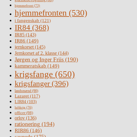
hjemmefront
(73)
hjemmefronten
(530)
i fangenskab
(121)
IR84
(368)
IR85
(143)
IR86
(149)
jernkorset
(145)
Jernkorset af 2. klasse
(144)
Jørgen og Inger Friis
(190)
kammeratskab
(149)
krigsfange
(650)
krigsfanger
(396)
landsmænd
(90)
Lazaret
(117)
LIR84
(103)
luftkrig
(76)
officer
(98)
orlov
(136)
rationering
(194)
RIR86
(146)
savnede
(175)