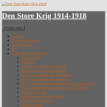
Hop
til
indhold
Den Store Krig 1914-1918
Søg
Primær menu
Forside
Fotos og Arkivalier
Krigsdeltagere
Om
Lister, links & litteratur
Undervisning
Litteratur
Lister over sønderjyske faldne
Krigergrave og mindesmærker
Liste over sønderjyske krigsfanger
Liste over sønderjyske desertører
DSK – Dansksindede Sønderjyske Krigsdeltagere
Tysk hjemmeside med tabslister (eksternt link)
Alfabetiske lister
Straffefanger i Sønderjylland
Film & videoforedrag
Krigens forløb