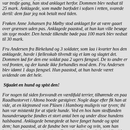
var tredje gang, han stod anklaget herfor. Dommen blev nedsat til
25 mark. Anklagede, som mødte barfodet i sofaen i retten, svarede
dertil: dem faar jeg nok betalt med tiden.
Frøken Anne Johansen fra Mølby stod anklaget for at være gaaet
over grænsen uden pas. Anklagede paastod, at hun kun ville besøge
sin syge moder. Den hende tilkendte bøde paa 100 mark blev nedsat
til 30 mark.
Fru Andersen fra Birkelund og 3 soldater, som laa i kvarter hos den
anklagede, havde i fællesskab tilvendt sig et lam og slagtet det.
Dommen lød for den ene soldat paa 2 ugers fængsel. De to andre er
ved fronten, og der kunde ikke forhandles mod dem. Fru Andersen
blev idømt 1 dags fængsel. Hun paastod, at hun havde været
uvidende om det hele.
Stjaalet en hund og spist den!
For nogen tid siden forsvandt en værdifuld terrier, tilhørende en paa
Raadhustorvet i Altona boede gæstgiver. Nogle dage efter fik han at
vide, at en klejnsmed von Plüsen i Hamborg muligvis var tyven; thi
han var mistænkt for at stjæle hunde. Ved en hos ham stedfunden
husundersøgelse fandtes et stort antal ben og under disse hundens
halsbaand. Anklagede benægtede at have fanget hunde og spist
dem; han paastod, at de fundne ben var kalve og svin, som han