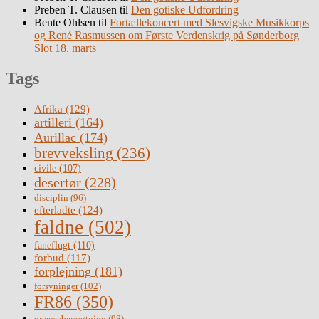
Preben T. Clausen
til
Den gotiske Udfordring
Bente Ohlsen
til
Fortællekoncert med Slesvigske Musikkorps
og René Rasmussen om Første Verdenskrig på Sønderborg
Slot 18. marts
Tags
Afrika
(129)
artilleri
(164)
Aurillac
(174)
brevveksling
(236)
civile
(107)
desertør
(228)
disciplin
(96)
efterladte
(124)
faldne
(502)
faneflugt
(110)
forbud
(117)
forplejning
(181)
forsyninger
(102)
FR86
(350)
grænsebevogtning
(98)