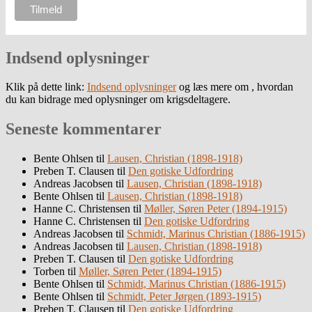
Indsend oplysninger
Klik på dette link:
Indsend oplysninger
og læs mere om , hvordan
du kan bidrage med oplysninger om krigsdeltagere.
Seneste kommentarer
Bente Ohlsen
til
Lausen, Christian (1898-1918)
Preben T. Clausen
til
Den gotiske Udfordring
Andreas Jacobsen
til
Lausen, Christian (1898-1918)
Bente Ohlsen
til
Lausen, Christian (1898-1918)
Hanne C. Christensen
til
Møller, Søren Peter (1894-1915)
Hanne C. Christensen
til
Den gotiske Udfordring
Andreas Jacobsen
til
Schmidt, Marinus Christian (1886-1915)
Andreas Jacobsen
til
Lausen, Christian (1898-1918)
Preben T. Clausen
til
Den gotiske Udfordring
Torben
til
Møller, Søren Peter (1894-1915)
Bente Ohlsen
til
Schmidt, Marinus Christian (1886-1915)
Bente Ohlsen
til
Schmidt, Peter Jørgen (1893-1915)
Preben T. Clausen
til
Den gotiske Udfordring