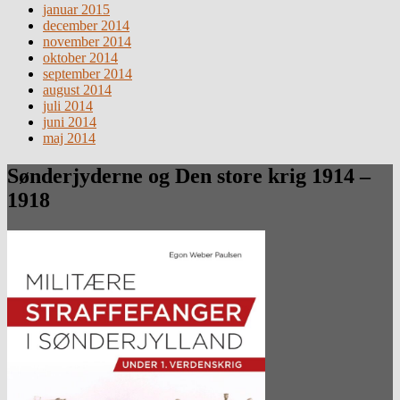
januar 2015
december 2014
november 2014
oktober 2014
september 2014
august 2014
juli 2014
juni 2014
maj 2014
Sønderjyderne og Den store krig 1914 –
1918