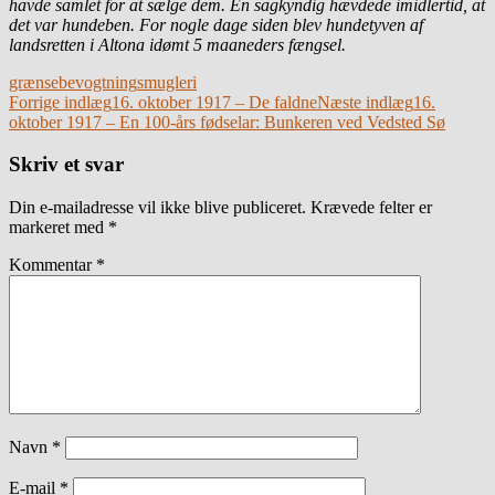
havde samlet for at sælge dem. En sagkyndig hævdede imidlertid, at
det var hundeben. For nogle dage siden blev hundetyven af
landsretten i Altona idømt 5 maaneders fængsel.
grænsebevogtning
smugleri
Indlægsnavigation
Forrige indlæg
16. oktober 1917 – De faldne
Næste indlæg
16.
oktober 1917 – En 100-års fødselar: Bunkeren ved Vedsted Sø
Skriv et svar
Din e-mailadresse vil ikke blive publiceret.
Krævede felter er
markeret med
*
Kommentar
*
Navn
*
E-mail
*