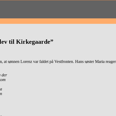
lev til Kirkegaarde”
, at sønnen Lorenz var faldet på Vestfronten. Hans søster Maria reager
g der
 kom
Da
en