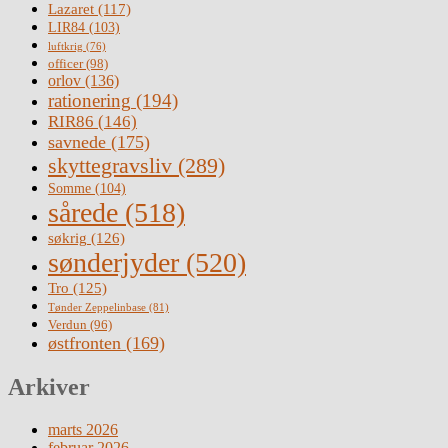
Lazaret
(117)
LIR84
(103)
luftkrig
(76)
officer
(98)
orlov
(136)
rationering
(194)
RIR86
(146)
savnede
(175)
skyttegravsliv
(289)
Somme
(104)
sårede
(518)
søkrig
(126)
sønderjyder
(520)
Tro
(125)
Tønder Zeppelinbase
(81)
Verdun
(96)
østfronten
(169)
Arkiver
marts 2026
februar 2026