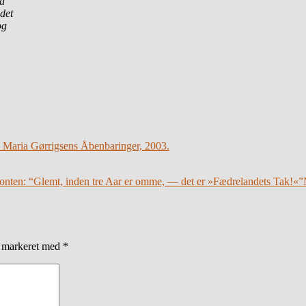
aa
 det
og
– Maria Gørrigsens Åbenbaringer, 2003.
ronten: “Glemt, inden tre Aar er omme, — det er »Fædrelandets Tak!«”
r markeret med
*