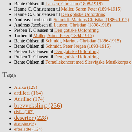
Bente Ohlsen
til
Lausen, Christian (1898-1918)
Hanne C. Christensen
til
Møller, Søren Peter (1894-1915)
Hanne C. Christensen
til
Den gotiske Udfordring
Andreas Jacobsen
til
Schmidt, Marinus Christian (1886-1915)
Andreas Jacobsen
til
Lausen, Christian (1898-1918)
Preben T. Clausen
til
Den gotiske Udfordring
Torben
til
Møller, Søren Peter (1894-1915)
Bente Ohlsen
til
Schmidt, Marinus Christian (1886-1915)
Bente Ohlsen
til
Schmidt, Peter Jørgen (1893-1915)
Preben T. Clausen
til
Den gotiske Udfordring
Preben T. Clausen
til
Den gotiske Udfordring
Bente Ohlsen
til
Fortællekoncert med Slesvigske Musikkorps o
Tags
Afrika
(129)
artilleri
(164)
Aurillac
(174)
brevveksling
(236)
civile
(107)
desertør
(228)
disciplin
(96)
efterladte
(124)