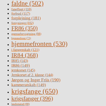
faldne
(502)
faneflugt
(110)
forbud
(117)
forplejning
(181)
forsyninger
(102)
FR86
(350)
grænsebevogtning
(98)
hjemmefront
(73)
hjemmefronten
(530)
i fangenskab
(121)
IR84
(368)
IR85
(143)
IR86
(149)
jernkorset
(145)
Jernkorset af 2. klasse
(144)
Jørgen og Inger Friis
(190)
kammeratskab
(149)
krigsfange
(650)
krigsfanger
(396)
landsmænd
(90)