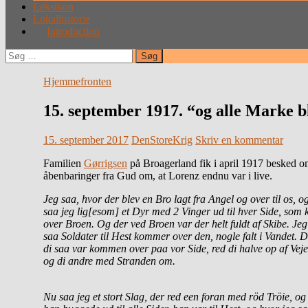
Leksikon
Lokalhistorie
Introduction
Søg
efter:
Hjemmefronten
15. september 1917. “og alle Marke b
15. september 2017
DenStoreKrig
Skriv en kommentar
Familien
Gørrigsen
på Broagerland fik i april 1917 besked om
åbenbaringer fra Gud om, at Lorenz endnu var i live.
Jeg saa, hvor der blev en Bro lagt fra Angel og over til os, o
saa jeg lig[esom] et Dyr med 2 Vinger ud til hver Side, som
over Broen. Og der ved Broen var der helt fuldt af Skibe. Jeg
saa Soldater til Hest kommer over den, nogle falt i Vandet. 
di saa var kommen over paa vor Side, red di halve op af Vej
og di andre med Stranden om.
Nu saa jeg et stort Slag, der red een foran med röd Tröie, og