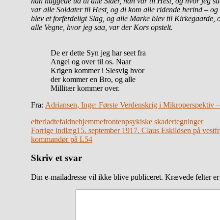
han huggede ud til alle Sider, han var til Hest, og hvor jeg s
var alle Soldater til Hest, og di kom alle ridende herind – og
blev et forferdeligt Slag, og alle Marke blev til Kirkegaarde, 
alle Vegne, hvor jeg saa, var der Kors opstelt.
De er dette Syn jeg har seet fra
Angel og over til os. Naar
Krigen kommer i Slesvig hvor
der kommer en Bro, og alle
Millitær kommer over.
Fra:
Adriansen, Inge: Første Verdenskr
ig i Mikroperspektiv 
efterladte
faldne
hjemmefronten
psykiske skader
tegninger
Indlægsnavigation
Forrige indlæg
15. september 1917. Claus Eskildsen på vestf
kommandør på L54
Skriv et svar
Din e-mailadresse vil ikke blive publiceret.
Krævede felter e