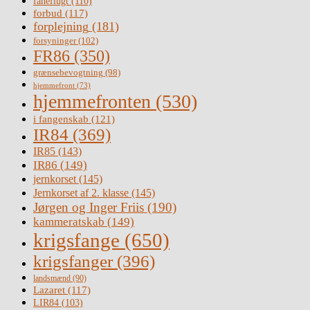
faneflugt
(110)
forbud
(117)
forplejning
(181)
forsyninger
(102)
FR86
(350)
grænsebevogtning
(98)
hjemmefront
(73)
hjemmefronten
(530)
i fangenskab
(121)
IR84
(369)
IR85
(143)
IR86
(149)
jernkorset
(145)
Jernkorset af 2. klasse
(145)
Jørgen og Inger Friis
(190)
kammeratskab
(149)
krigsfange
(650)
krigsfanger
(396)
landsmænd
(90)
Lazaret
(117)
LIR84
(103)