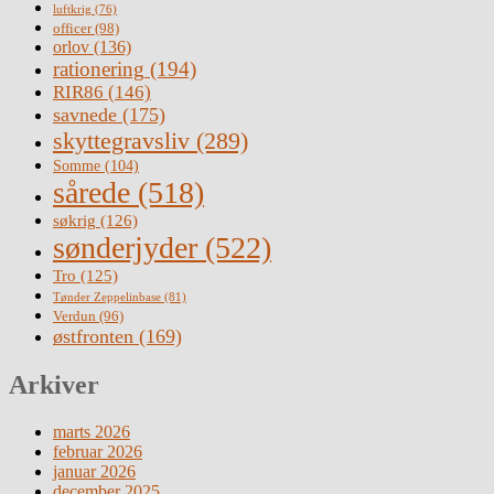
luftkrig
(76)
officer
(98)
orlov
(136)
rationering
(194)
RIR86
(146)
savnede
(175)
skyttegravsliv
(289)
Somme
(104)
sårede
(518)
søkrig
(126)
sønderjyder
(522)
Tro
(125)
Tønder Zeppelinbase
(81)
Verdun
(96)
østfronten
(169)
Arkiver
marts 2026
februar 2026
januar 2026
december 2025