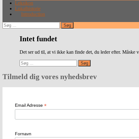
Leksikon
Lokalhistorie
Introduction
Søg
efter:
Intet fundet
Det ser ud til, at vi ikke kan finde det, du leder efter. Måske 
Søg
efter:
Tilmeld dig vores nyhedsbrev
*
Email Adresse
Fornavn