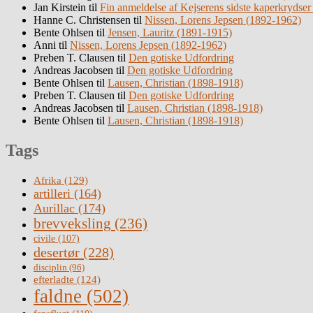
Jan Kirstein
til
Fin anmeldelse af Kejserens sidste kaperkrydser
Hanne C. Christensen
til
Nissen, Lorens Jepsen (1892-1962)
Bente Ohlsen
til
Jensen, Lauritz (1891-1915)
Anni
til
Nissen, Lorens Jepsen (1892-1962)
Preben T. Clausen
til
Den gotiske Udfordring
Andreas Jacobsen
til
Den gotiske Udfordring
Bente Ohlsen
til
Lausen, Christian (1898-1918)
Preben T. Clausen
til
Den gotiske Udfordring
Andreas Jacobsen
til
Lausen, Christian (1898-1918)
Bente Ohlsen
til
Lausen, Christian (1898-1918)
Tags
Afrika
(129)
artilleri
(164)
Aurillac
(174)
brevveksling
(236)
civile
(107)
desertør
(228)
disciplin
(96)
efterladte
(124)
faldne
(502)