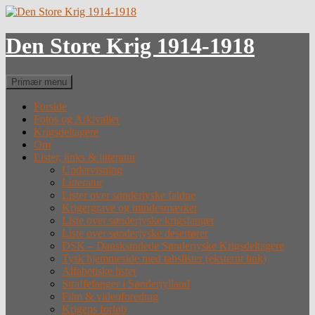
Hop
til
indhold
Den Store Krig 1914-1918
Søg
Primær menu
Forside
Fotos og Arkivalier
Krigsdeltagere
Om
Lister, links & litteratur
Undervisning
Litteratur
Lister over sønderjyske faldne
Krigergrave og mindesmærker
Liste over sønderjyske krigsfanger
Liste over sønderjyske desertører
DSK – Dansksindede Sønderjyske Krigsdeltagere
Tysk hjemmeside med tabslister (eksternt link)
Alfabetiske lister
Straffefanger i Sønderjylland
Film & videoforedrag
Krigens forløb