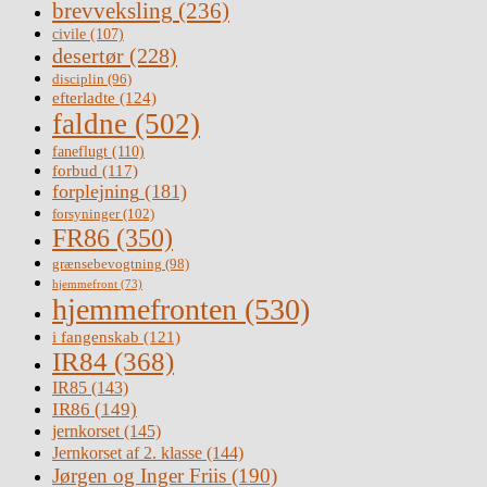
brevveksling
(236)
civile
(107)
desertør
(228)
disciplin
(96)
efterladte
(124)
faldne
(502)
faneflugt
(110)
forbud
(117)
forplejning
(181)
forsyninger
(102)
FR86
(350)
grænsebevogtning
(98)
hjemmefront
(73)
hjemmefronten
(530)
i fangenskab
(121)
IR84
(368)
IR85
(143)
IR86
(149)
jernkorset
(145)
Jernkorset af 2. klasse
(144)
Jørgen og Inger Friis
(190)