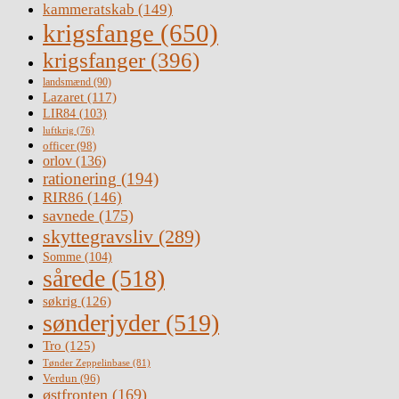
kammeratskab
(149)
krigsfange
(650)
krigsfanger
(396)
landsmænd
(90)
Lazaret
(117)
LIR84
(103)
luftkrig
(76)
officer
(98)
orlov
(136)
rationering
(194)
RIR86
(146)
savnede
(175)
skyttegravsliv
(289)
Somme
(104)
sårede
(518)
søkrig
(126)
sønderjyder
(519)
Tro
(125)
Tønder Zeppelinbase
(81)
Verdun
(96)
østfronten
(169)