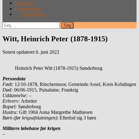
Leksikon
Lokalhistorie
Introduction
Søg
efter:
Witt, Heinrich Peter (1878-1915)
Senest opdateret 6. juni 2022
Heinrich Peter Witt (1878-1915) Sønderborg
Persondata
Født:
12/10-1878, Ritschermoor, Gemeinde Assel, Kreis Kehdingen
Død:
06/06-1915, Puisalaine, Frankrig
Uddannelse: –
Erhverv:
Arbeiter
Bopæl:
Sønderborg
Hustru:
Gift 1904 Anna Margrethe Mathiesen
Børn (før krigsafslutningen)
: Efterlod sig 3 børn
Militære løbebane før krigen
–