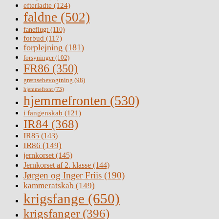
efterladte
(124)
faldne
(502)
faneflugt
(110)
forbud
(117)
forplejning
(181)
forsyninger
(102)
FR86
(350)
grænsebevogtning
(98)
hjemmefront
(73)
hjemmefronten
(530)
i fangenskab
(121)
IR84
(368)
IR85
(143)
IR86
(149)
jernkorset
(145)
Jernkorset af 2. klasse
(144)
Jørgen og Inger Friis
(190)
kammeratskab
(149)
krigsfange
(650)
krigsfanger
(396)