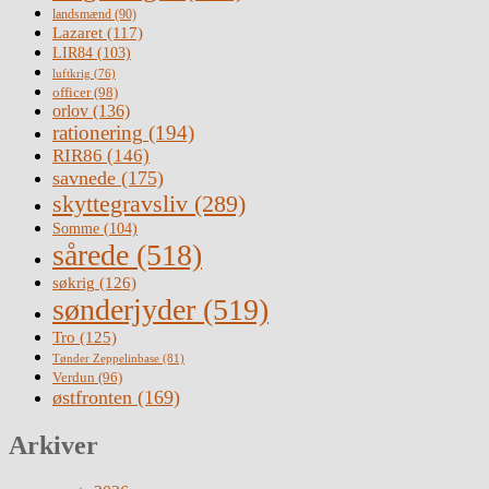
landsmænd
(90)
Lazaret
(117)
LIR84
(103)
luftkrig
(76)
officer
(98)
orlov
(136)
rationering
(194)
RIR86
(146)
savnede
(175)
skyttegravsliv
(289)
Somme
(104)
sårede
(518)
søkrig
(126)
sønderjyder
(519)
Tro
(125)
Tønder Zeppelinbase
(81)
Verdun
(96)
østfronten
(169)
Arkiver