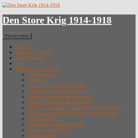
Hop
til
indhold
Den Store Krig 1914-1918
Søg
Primær menu
Forside
Fotos og Arkivalier
Krigsdeltagere
Om
Lister, links & litteratur
Undervisning
Litteratur
Lister over sønderjyske faldne
Krigergrave og mindesmærker
Liste over sønderjyske krigsfanger
Liste over sønderjyske desertører
DSK – Dansksindede Sønderjyske Krigsdeltagere
Tysk hjemmeside med tabslister (eksternt link)
Alfabetiske lister
Straffefanger i Sønderjylland
Film & videoforedrag
Krigens forløb