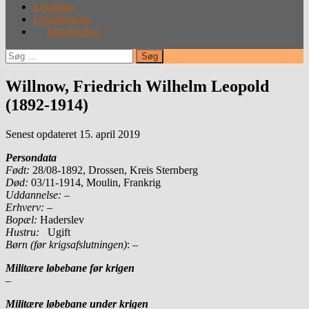
Leksikon
Lokalhistorie
Introduction
Søg
efter:
Willnow, Friedrich Wilhelm Leopold
(1892-1914)
Senest opdateret 15. april 2019
Persondata
Født:
28/08-1892, Drossen, Kreis Sternberg
Død:
03/11-1914, Moulin, Frankrig
Uddannelse:
–
Erhverv:
–
Bopæl:
Haderslev
Hustru:
Ugift
Børn (før krigsafslutningen)
: –
Militære løbebane før krigen
–
Militære løbebane under krigen