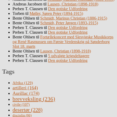
Andreas Jacobsen
til
Lausen, Christian (1898-1918)
Preben T. Clausen
til
Den gotiske Udfordring
Torben
til
Møller, Søren Peter (1894-1915)
Bente Ohlsen
til
Schmidt, Marinus Christian (1886-1915)
Bente Ohlsen
til
Schmidt, Peter Jørgen (1893-1915)
Preben T. Clausen
til
Den gotiske Udfordring
Preben T. Clausen
til
Den gotiske Udfordring
Bente Ohlsen
til
Fortællekoncert med Slesvigske Musikkorps
og René Rasmussen om Første Verdenskrig på Sønderborg
Slot 18. marts
Bente Ohlsen
til
Lausen, Christian (1898-1918)
Preben T. Clausen
til
5 udvalgte krigsdeltagere
Preben T. Clausen
til
Den gotiske Udfordring
Tags
Afrika
(129)
artilleri
(164)
Aurillac
(174)
brevveksling
(236)
civile
(107)
desertør
(228)
disciplin
(96)