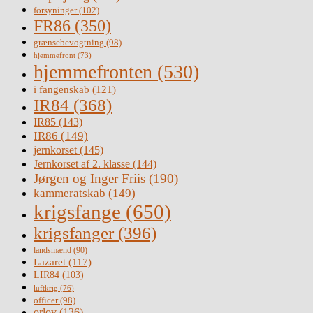
forsyninger
(102)
FR86
(350)
grænsebevogtning
(98)
hjemmefront
(73)
hjemmefronten
(530)
i fangenskab
(121)
IR84
(368)
IR85
(143)
IR86
(149)
jernkorset
(145)
Jernkorset af 2. klasse
(144)
Jørgen og Inger Friis
(190)
kammeratskab
(149)
krigsfange
(650)
krigsfanger
(396)
landsmænd
(90)
Lazaret
(117)
LIR84
(103)
luftkrig
(76)
officer
(98)
orlov
(136)