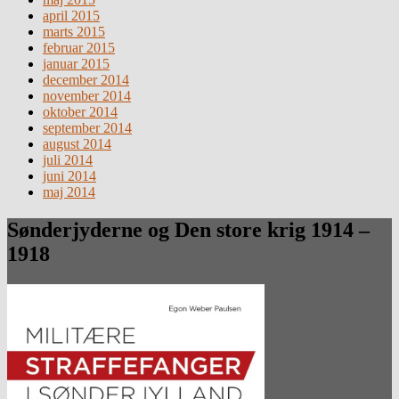
april 2015
marts 2015
februar 2015
januar 2015
december 2014
november 2014
oktober 2014
september 2014
august 2014
juli 2014
juni 2014
maj 2014
Sønderjyderne og Den store krig 1914 –
1918