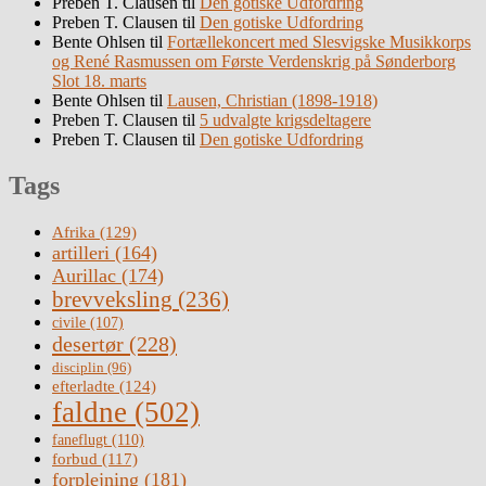
Preben T. Clausen
til
Den gotiske Udfordring
Preben T. Clausen
til
Den gotiske Udfordring
Bente Ohlsen
til
Fortællekoncert med Slesvigske Musikkorps
og René Rasmussen om Første Verdenskrig på Sønderborg
Slot 18. marts
Bente Ohlsen
til
Lausen, Christian (1898-1918)
Preben T. Clausen
til
5 udvalgte krigsdeltagere
Preben T. Clausen
til
Den gotiske Udfordring
Tags
Afrika
(129)
artilleri
(164)
Aurillac
(174)
brevveksling
(236)
civile
(107)
desertør
(228)
disciplin
(96)
efterladte
(124)
faldne
(502)
faneflugt
(110)
forbud
(117)
forplejning
(181)