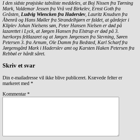
I den sidste prøjsiske tabsliste meddeles, at
Boj Nissen
fra Tørning
Mark,
Valdemar Jessen
fra Vrå ved Birkelev, Ernst Goth fra
Gråsten,
Ludvig Wiencken
fra Haderslev
,
Lauritz Knudsen
fra
Åbenrå og
Hans Møller
fra Strandelhjørn er faldet, at gårdejer i
Kliplev Johan Nielsens søn,
Peter Hansen Nielsen
er død på
lazarettet i Lyck, at Jørgen Hansen fra Elstrup er død på 3.
hærkorps feltlazaret og at Jørgen Jørgensen fra Stevning, Søren
Petersen 3. fra Arnum, Ole Damm fra Bedsted, Karl Scharf fra
Jørgensgård Mark i Haderslev amt og Karsten Haken Petersen fra
Rebbøl er hårdt såret.
Skriv et svar
Din e-mailadresse vil ikke blive publiceret.
Krævede felter er
markeret med
*
Kommentar
*