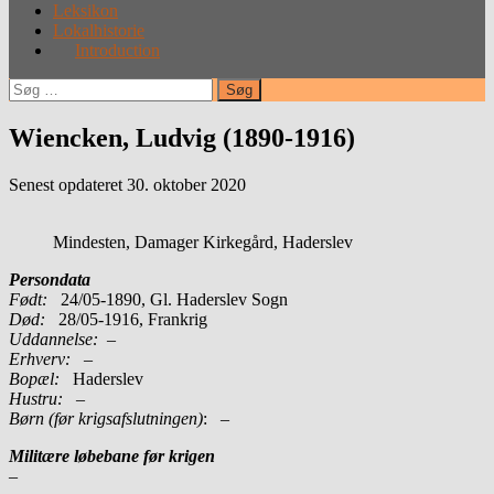
Leksikon
Lokalhistorie
Introduction
Søg
efter:
Wiencken, Ludvig (1890-1916)
Senest opdateret 30. oktober 2020
Mindesten, Damager Kirkegård, Haderslev
Persondata
Født:
24/05-1890, Gl. Haderslev Sogn
Død:
28/05-1916, Frankrig
Uddannelse:
–
Erhverv:
–
Bopæl:
Haderslev
Hustru:
–
Børn (før krigsafslutningen)
: –
Militære løbebane før krigen
–