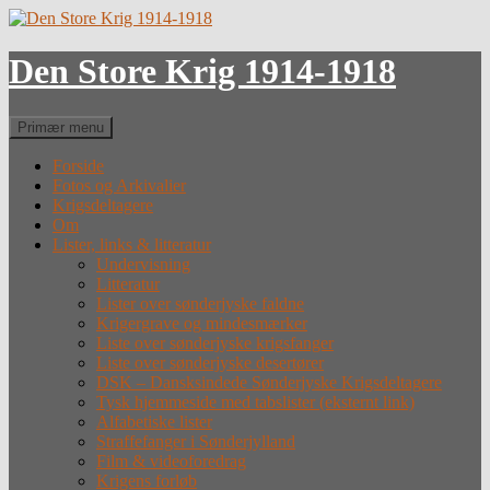
Hop
til
indhold
Den Store Krig 1914-1918
Søg
Primær menu
Forside
Fotos og Arkivalier
Krigsdeltagere
Om
Lister, links & litteratur
Undervisning
Litteratur
Lister over sønderjyske faldne
Krigergrave og mindesmærker
Liste over sønderjyske krigsfanger
Liste over sønderjyske desertører
DSK – Dansksindede Sønderjyske Krigsdeltagere
Tysk hjemmeside med tabslister (eksternt link)
Alfabetiske lister
Straffefanger i Sønderjylland
Film & videoforedrag
Krigens forløb