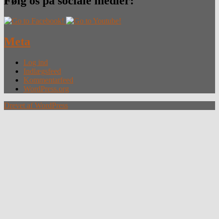
Følg os på sociale medier:
Meta
Log ind
Indlægsfeed
Kommentarfeed
WordPress.org
Drevet af WordPress