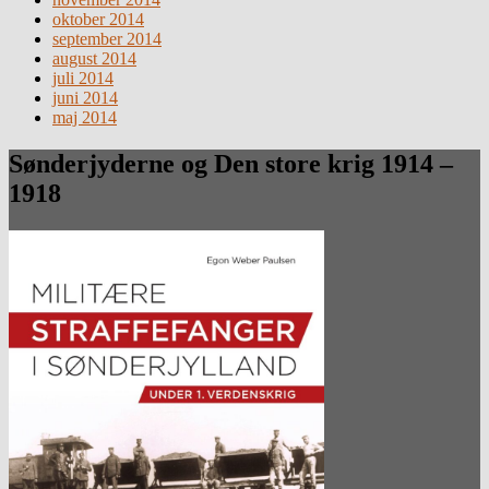
oktober 2014
september 2014
august 2014
juli 2014
juni 2014
maj 2014
Sønderjyderne og Den store krig 1914 –
1918