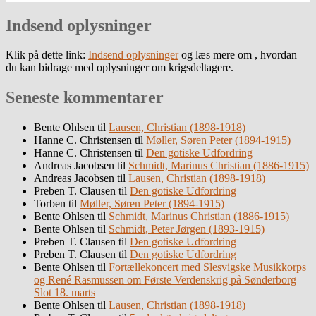
Indsend oplysninger
Klik på dette link:
Indsend oplysninger
og læs mere om , hvordan
du kan bidrage med oplysninger om krigsdeltagere.
Seneste kommentarer
Bente Ohlsen
til
Lausen, Christian (1898-1918)
Hanne C. Christensen
til
Møller, Søren Peter (1894-1915)
Hanne C. Christensen
til
Den gotiske Udfordring
Andreas Jacobsen
til
Schmidt, Marinus Christian (1886-1915)
Andreas Jacobsen
til
Lausen, Christian (1898-1918)
Preben T. Clausen
til
Den gotiske Udfordring
Torben
til
Møller, Søren Peter (1894-1915)
Bente Ohlsen
til
Schmidt, Marinus Christian (1886-1915)
Bente Ohlsen
til
Schmidt, Peter Jørgen (1893-1915)
Preben T. Clausen
til
Den gotiske Udfordring
Preben T. Clausen
til
Den gotiske Udfordring
Bente Ohlsen
til
Fortællekoncert med Slesvigske Musikkorps
og René Rasmussen om Første Verdenskrig på Sønderborg
Slot 18. marts
Bente Ohlsen
til
Lausen, Christian (1898-1918)