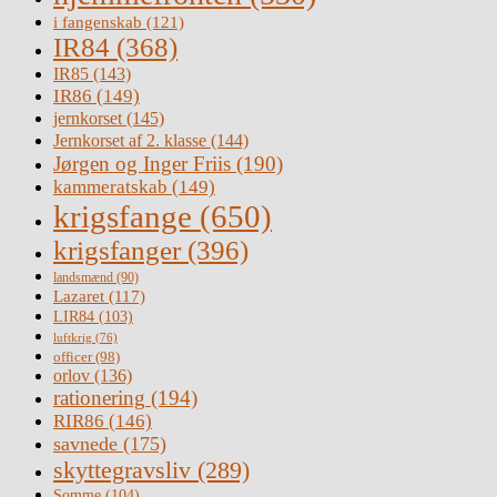
i fangenskab
(121)
IR84
(368)
IR85
(143)
IR86
(149)
jernkorset
(145)
Jernkorset af 2. klasse
(144)
Jørgen og Inger Friis
(190)
kammeratskab
(149)
krigsfange
(650)
krigsfanger
(396)
landsmænd
(90)
Lazaret
(117)
LIR84
(103)
luftkrig
(76)
officer
(98)
orlov
(136)
rationering
(194)
RIR86
(146)
savnede
(175)
skyttegravsliv
(289)
Somme
(104)