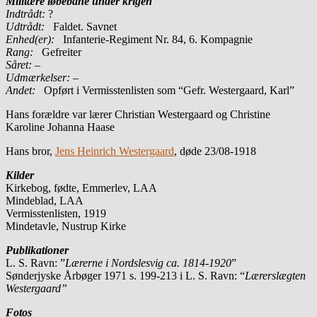
Militære løbebane under krigen
Indtrådt:
?
Udtrådt:
Faldet. Savnet
Enhed(er):
Infanterie-Regiment Nr. 84, 6. Kompagnie
Rang:
Gefreiter
Såret:
–
Udmærkelser: –
Andet:
Opført i Vermisstenlisten som “Gefr. Westergaard, Karl”
Hans forældre var lærer Christian Westergaard og Christine
Karoline Johanna Haase
Hans bror,
Jens Heinrich Westergaard
, døde 23/08-1918
Kilder
Kirkebog, fødte, Emmerlev, LAA
Mindeblad, LAA
Vermisstenlisten, 1919
Mindetavle, Nustrup Kirke
Publikationer
L. S. Ravn: ”
Lærerne i Nordslesvig ca. 1814-1920
”
Sønderjyske Årbøger 1971 s. 199-213 i L. S. Ravn: “
Lærerslægten
Westergaard”
Fotos