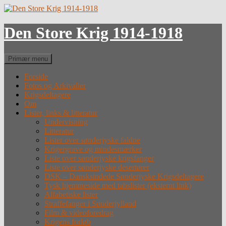
Hop
til
indhold
Den Store Krig 1914-1918
Søg
Primær menu
Forside
Fotos og Arkivalier
Krigsdeltagere
Om
Lister, links & litteratur
Undervisning
Litteratur
Lister over sønderjyske faldne
Krigergrave og mindesmærker
Liste over sønderjyske krigsfanger
Liste over sønderjyske desertører
DSK – Dansksindede Sønderjyske Krigsdeltagere
Tysk hjemmeside med tabslister (eksternt link)
Alfabetiske lister
Straffefanger i Sønderjylland
Film & videoforedrag
Krigens forløb