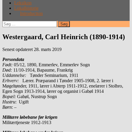
Leksikon
Lokalhistorie
Introduction
Søg
efter:
Westergaard, Carl Heinrich (1890-1914)
Senest opdateret 28. marts 2019
Persondata
Født:
05/12, 1890, Emmerlev, Emmerlev Sogn
Død:
11/10-1914, Bapaume, Frankrig
Uddannelse:
Tønder Seminarium, 1911
Erhverv:
Lærer. Præparand i Tønder 1905-1908, 2. lærer i
Møgeltønder, 1911, lærer i Abterp 1911-1912, enelærer i Stolbro,
Egen Sogn 1913-1914, lærer og organist i Gabøl 1914
Bopæl:
Gabøl, Nustrup Sogn
Hustru
: Ugift
Børn
: –
Militære løbebane før krigen
Militærtjeneste 1912-1913