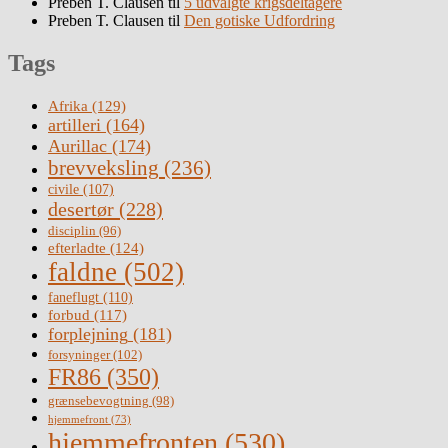
Preben T. Clausen
til
5 udvalgte krigsdeltagere
Preben T. Clausen
til
Den gotiske Udfordring
Tags
Afrika
(129)
artilleri
(164)
Aurillac
(174)
brevveksling
(236)
civile
(107)
desertør
(228)
disciplin
(96)
efterladte
(124)
faldne
(502)
faneflugt
(110)
forbud
(117)
forplejning
(181)
forsyninger
(102)
FR86
(350)
grænsebevogtning
(98)
hjemmefront
(73)
hjemmefronten
(530)