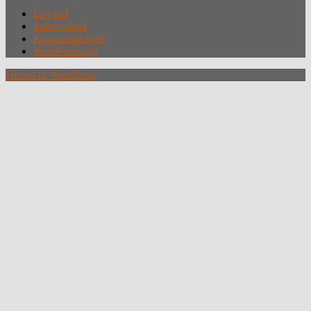
Log ind
Indlægsfeed
Kommentarfeed
WordPress.org
Drevet af WordPress