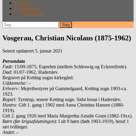
Leksikon
Lokalhistorie
Introduction
Søg
efter:
Vosgerau, Christian Nicolaus (1875-1962)
Senest opdateret 5. januar 2021
Persondata
Født
:
15/09-1875, Esprehm (mellem Schleswig og Eckernförde)
.
Død:
01/07-1962, Haderslev.
Begravet på Ketting sogns kirkegård.
Uddannelse:
–
Erhverv:
Mejeribestyrer på Gammelgaard, Ketting sogn 1903-ca.
1923.
Bopæl:
Tyrstrup, senere Ketting sogn. Sidst bosat i Haderslev.
Hustru:
Gift 1. gang i 1902 med Anna Christina Hansen (1880-
1919).
Gift 2. gang 1920 med Maria Margretha Amalie Gram (1882-19xx).
Børn (før krigsafslutningen)
: I alt 9 børn (født 1903-1919), heraf 1
sæt tvillinger.
Andet
: –