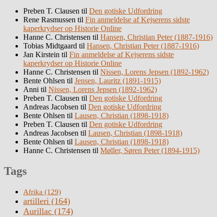
Preben T. Clausen
til
Den gotiske Udfordring
Rene Rasmussen
til
Fin anmeldelse af Kejserens sidste
kaperkrydser op Historie Online
Hanne C. Christensen
til
Hansen, Christian Peter (1887-1916)
Tobias Midtgaard
til
Hansen, Christian Peter (1887-1916)
Jan Kirstein
til
Fin anmeldelse af Kejserens sidste
kaperkrydser op Historie Online
Hanne C. Christensen
til
Nissen, Lorens Jepsen (1892-1962)
Bente Ohlsen
til
Jensen, Lauritz (1891-1915)
Anni
til
Nissen, Lorens Jepsen (1892-1962)
Preben T. Clausen
til
Den gotiske Udfordring
Andreas Jacobsen
til
Den gotiske Udfordring
Bente Ohlsen
til
Lausen, Christian (1898-1918)
Preben T. Clausen
til
Den gotiske Udfordring
Andreas Jacobsen
til
Lausen, Christian (1898-1918)
Bente Ohlsen
til
Lausen, Christian (1898-1918)
Hanne C. Christensen
til
Møller, Søren Peter (1894-1915)
Tags
Afrika
(129)
artilleri
(164)
Aurillac
(174)