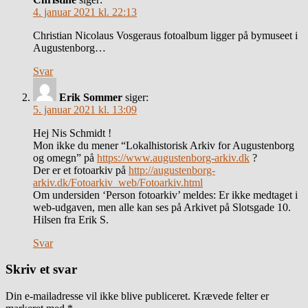
4. januar 2021 kl. 22:13
Christian Nicolaus Vosgeraus fotoalbum ligger på bymuseet i
Augustenborg…
Svar
Erik Sommer
siger:
5. januar 2021 kl. 13:09
Hej Nis Schmidt !
Mon ikke du mener “Lokalhistorisk Arkiv for Augustenborg
og omegn” på
https://www.augustenborg-arkiv.dk
?
Der er et fotoarkiv på
http://augustenborg-
arkiv.dk/Fotoarkiv_web/Fotoarkiv.html
Om undersiden ‘Person fotoarkiv’ meldes: Er ikke medtaget i
web-udgaven, men alle kan ses på Arkivet på Slotsgade 10.
Hilsen fra Erik S.
Svar
Skriv et svar
Din e-mailadresse vil ikke blive publiceret.
Krævede felter er