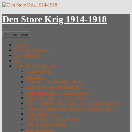
Hop
til
indhold
Den Store Krig 1914-1918
Søg
Primær menu
Forside
Fotos og Arkivalier
Krigsdeltagere
Om
Lister, links & litteratur
Undervisning
Litteratur
Lister over sønderjyske faldne
Krigergrave og mindesmærker
Liste over sønderjyske krigsfanger
Liste over sønderjyske desertører
DSK – Dansksindede Sønderjyske Krigsdeltagere
Tysk hjemmeside med tabslister (eksternt link)
Alfabetiske lister
Straffefanger i Sønderjylland
Film & videoforedrag
Krigens forløb