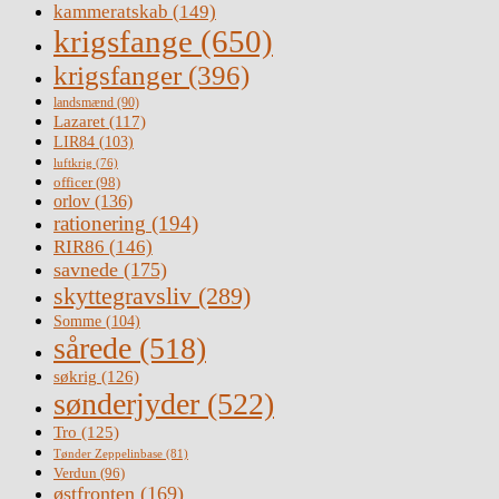
kammeratskab
(149)
krigsfange
(650)
krigsfanger
(396)
landsmænd
(90)
Lazaret
(117)
LIR84
(103)
luftkrig
(76)
officer
(98)
orlov
(136)
rationering
(194)
RIR86
(146)
savnede
(175)
skyttegravsliv
(289)
Somme
(104)
sårede
(518)
søkrig
(126)
sønderjyder
(522)
Tro
(125)
Tønder Zeppelinbase
(81)
Verdun
(96)
østfronten
(169)