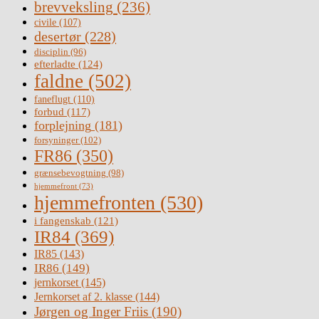
brevveksling
(236)
civile
(107)
desertør
(228)
disciplin
(96)
efterladte
(124)
faldne
(502)
faneflugt
(110)
forbud
(117)
forplejning
(181)
forsyninger
(102)
FR86
(350)
grænsebevogtning
(98)
hjemmefront
(73)
hjemmefronten
(530)
i fangenskab
(121)
IR84
(369)
IR85
(143)
IR86
(149)
jernkorset
(145)
Jernkorset af 2. klasse
(144)
Jørgen og Inger Friis
(190)