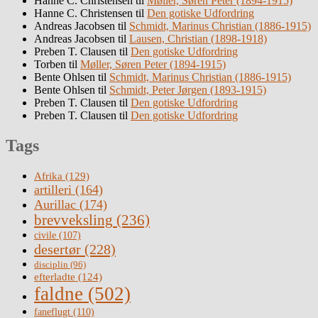
Hanne C. Christensen
til
Møller, Søren Peter (1894-1915)
Hanne C. Christensen
til
Den gotiske Udfordring
Andreas Jacobsen
til
Schmidt, Marinus Christian (1886-1915)
Andreas Jacobsen
til
Lausen, Christian (1898-1918)
Preben T. Clausen
til
Den gotiske Udfordring
Torben
til
Møller, Søren Peter (1894-1915)
Bente Ohlsen
til
Schmidt, Marinus Christian (1886-1915)
Bente Ohlsen
til
Schmidt, Peter Jørgen (1893-1915)
Preben T. Clausen
til
Den gotiske Udfordring
Preben T. Clausen
til
Den gotiske Udfordring
Tags
Afrika
(129)
artilleri
(164)
Aurillac
(174)
brevveksling
(236)
civile
(107)
desertør
(228)
disciplin
(96)
efterladte
(124)
faldne
(502)
faneflugt
(110)