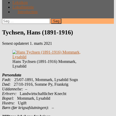
Leksikon
Lokalhistorie
Introduction
Søg
efter:
Tychsen, Hans (1891-1916)
Senest opdateret 1. marts 2021
Hans Tychsen (1891-1916) Mommark,
Lysabild
Persondata
Født:
25/07-1891, Mommark, Lysabild Sogn
Død:
27/10-1916, Somme Py, Frankrig
Uddannelse:
–
Erhverv:
Landwirtschaftlicher Knecht
Bopæl:
Mommark, Lysabild
Hustru:
Ugift
Børn (før krigsafslutningen)
: –