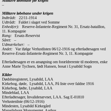
Militære løbebane før krigen
–
Militære løbebane under krigen
Indtrådt:
22/11-1914
Udtrådt:
Faldet i slaget ved Somme
Enhed(er):
Reserve-Infanterie-Regiment Nr. 31, Ersatz-bataillon,
11. Kompagnie
Rang:
Ersatz-Reservist
Såret:
–
Udmærkelser: –
Andet:
Var ifølge Verlustlisten 06/12-1916 og efterladtesagen ved
Reserve-Ersatz-Infanterie-Regiment Nr. 3, 11. Kompagnie
Efterladtesagen er en ansøgning om forældrerente til moderen, enke
Anne Marie Tychsen, født Hansen, bosat i Lysabild Sogn
Kilder
Dødsbiregisteret, Lysabild, LAA
Kirkebog, døde, Lysabild, LAA, På liste over faldne 1916
Kirkebog, fødte, Lysabild, LAA
Mindeblad, LAA
Efterladtesager, Invalidenævnet, LAA. Sag E-01810
Verlustenliste (06/12-1916)
Mindesten, Lysabild Kirkegård
Marselisborg Monumentet, Aarhus