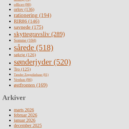
officer
(98)
orlov
(136)
rationering
(194)
RIR86
(146)
savnede
(175)
skyttegravsliv
(289)
Somme
(104)
sårede
(518)
søkrig
(126)
sønderjyder
(520)
Tro
(125)
Tønder Zeppelinbase
(81)
Verdun
(96)
østfronten
(169)
Arkiver
marts 2026
februar 2026
januar 2026
december 2025