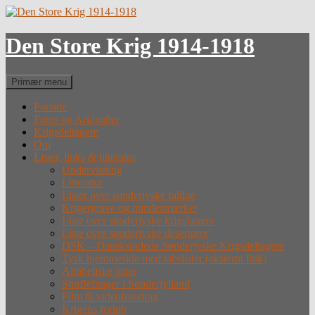
Hop
til
indhold
Den Store Krig 1914-1918
Søg
Primær menu
Forside
Fotos og Arkivalier
Krigsdeltagere
Om
Lister, links & litteratur
Undervisning
Litteratur
Lister over sønderjyske faldne
Krigergrave og mindesmærker
Liste over sønderjyske krigsfanger
Liste over sønderjyske desertører
DSK – Dansksindede Sønderjyske Krigsdeltagere
Tysk hjemmeside med tabslister (eksternt link)
Alfabetiske lister
Straffefanger i Sønderjylland
Film & videoforedrag
Krigens forløb