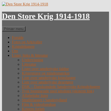
Hop
til
indhold
Den Store Krig 1914-1918
Søg
Primær menu
Forside
Fotos og Arkivalier
Krigsdeltagere
Om
Lister, links & litteratur
Undervisning
Litteratur
Lister over sønderjyske faldne
Krigergrave og mindesmærker
Liste over sønderjyske krigsfanger
Liste over sønderjyske desertører
DSK – Dansksindede Sønderjyske Krigsdeltagere
Tysk hjemmeside med tabslister (eksternt link)
Alfabetiske lister
Straffefanger i Sønderjylland
Film & videoforedrag
Krigens forløb