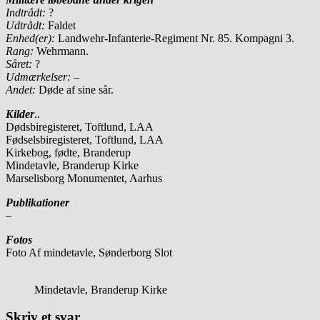
Indtrådt:
?
Udtrådt:
Faldet
Enhed(er):
Landwehr-Infanterie-Regiment Nr. 85. Kompagni 3.
Rang:
Wehrmann.
Såret:
?
Udmærkelser: –
Andet:
Døde af sine sår.
Kilder
..
Dødsbiregisteret, Toftlund, LAA
Fødselsbiregisteret, Toftlund, LAA
Kirkebog, fødte, Branderup
Mindetavle, Branderup Kirke
Marselisborg Monumentet, Aarhus
Publikationer
–
Fotos
Foto Af mindetavle, Sønderborg Slot
Mindetavle, Branderup Kirke
Skriv et svar