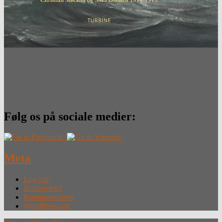
Følg os på sociale medier:
Meta
Log ind
Indlægsfeed
Kommentarfeed
WordPress.org