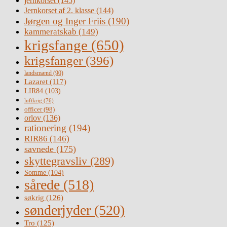
jernkorset
(145)
Jernkorset af 2. klasse
(144)
Jørgen og Inger Friis
(190)
kammeratskab
(149)
krigsfange
(650)
krigsfanger
(396)
landsmænd
(90)
Lazaret
(117)
LIR84
(103)
luftkrig
(76)
officer
(98)
orlov
(136)
rationering
(194)
RIR86
(146)
savnede
(175)
skyttegravsliv
(289)
Somme
(104)
sårede
(518)
søkrig
(126)
sønderjyder
(520)
Tro
(125)