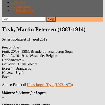
Leksikon
Lokalhistorie
Introduction
Søg
efter:
Tryk, Martin Petersen (1883-1914)
Senest opdateret 11. april 2019
Persondata
Født:
20/03, 1883, Branderup, Branderup Sogn
Død:
24/10-1914, Westende, Belgien
Uddannelse:
–
Erhverv:
Dienstknecht
Bopæl:
Branderup
Hustru
: Ugift
Børn
: –
Andet: Fætter til
Hans Jørgen Tryk (1893-1970)
Militære løbebane før krigen
–
Militære løbebane under krigen