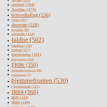
artilleri
(164)
Aurillac
(174)
brevveksling
(236)
civile
(107)
desertør
(228)
disciplin
(96)
efterladte
(124)
faldne
(502)
faneflugt
(110)
forbud
(117)
forplejning
(181)
forsyninger
(102)
FR86
(350)
grænsebevogtning
(98)
hjemmefront
(73)
hjemmefronten
(530)
i fangenskab
(121)
IR84
(368)
IR85
(143)
IR86
(149)