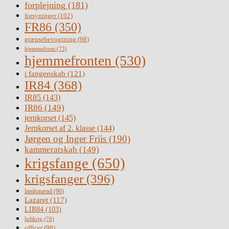
forplejning
(181)
forsyninger
(102)
FR86
(350)
grænsebevogtning
(98)
hjemmefront
(73)
hjemmefronten
(530)
i fangenskab
(121)
IR84
(368)
IR85
(143)
IR86
(149)
jernkorset
(145)
Jernkorset af 2. klasse
(144)
Jørgen og Inger Friis
(190)
kammeratskab
(149)
krigsfange
(650)
krigsfanger
(396)
landsmænd
(90)
Lazaret
(117)
LIR84
(103)
luftkrig
(76)
officer
(98)