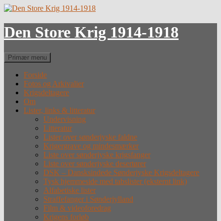
Hop
til
indhold
Den Store Krig 1914-1918
Søg
Primær menu
Forside
Fotos og Arkivalier
Krigsdeltagere
Om
Lister, links & litteratur
Undervisning
Litteratur
Lister over sønderjyske faldne
Krigergrave og mindesmærker
Liste over sønderjyske krigsfanger
Liste over sønderjyske desertører
DSK – Dansksindede Sønderjyske Krigsdeltagere
Tysk hjemmeside med tabslister (eksternt link)
Alfabetiske lister
Straffefanger i Sønderjylland
Film & videoforedrag
Krigens forløb