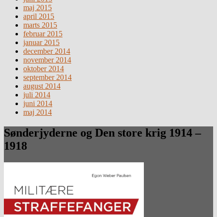
maj 2015
april 2015
marts 2015
februar 2015
januar 2015
december 2014
november 2014
oktober 2014
september 2014
august 2014
juli 2014
juni 2014
maj 2014
Sønderjyderne og Den store krig 1914 –
1918