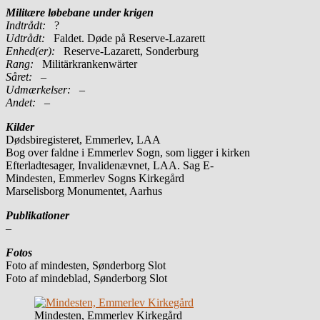
Militære løbebane under krigen
Indtrådt:
?
Udtrådt:
Faldet. Døde på Reserve-Lazarett
Enhed(er):
Reserve-Lazarett, Sonderburg
Rang:
Militärkrankenwärter
Såret:
–
Udmærkelser: –
Andet:
–
Kilder
Dødsbiregisteret, Emmerlev, LAA
Bog over faldne i Emmerlev Sogn, som ligger i kirken
Efterladtesager, Invalidenævnet, LAA. Sag E-
Mindesten, Emmerlev Sogns Kirkegård
Marselisborg Monumentet, Aarhus
Publikationer
–
Fotos
Foto af mindesten, Sønderborg Slot
Foto af mindeblad, Sønderborg Slot
Mindesten, Emmerlev Kirkegård