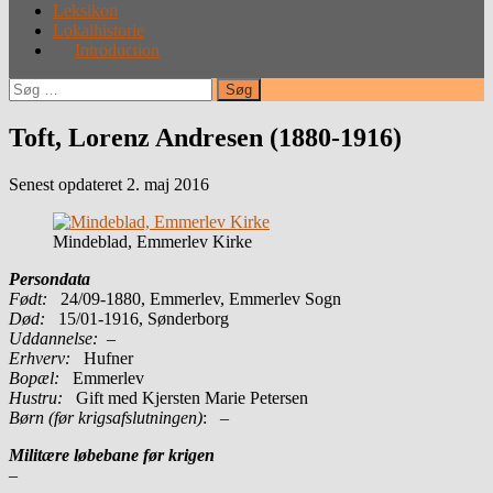
Leksikon
Lokalhistorie
Introduction
Søg
efter:
Toft, Lorenz Andresen (1880-1916)
Senest opdateret 2. maj 2016
Mindeblad, Emmerlev Kirke
Persondata
Født:
24/09-1880, Emmerlev, Emmerlev Sogn
Død:
15/01-1916, Sønderborg
Uddannelse:
–
Erhverv:
Hufner
Bopæl:
Emmerlev
Hustru:
Gift med Kjersten Marie Petersen
Børn (før krigsafslutningen)
: –
Militære løbebane før krigen
–