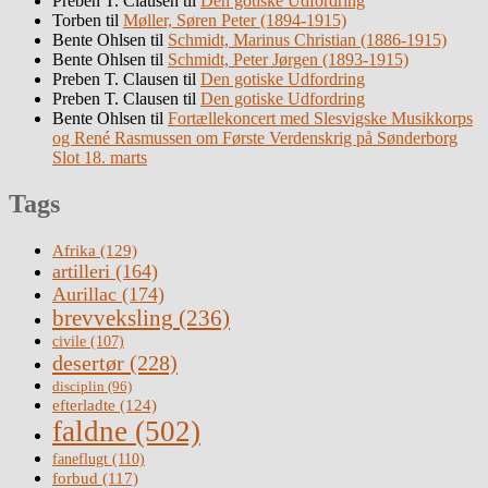
Preben T. Clausen
til
Den gotiske Udfordring
Torben
til
Møller, Søren Peter (1894-1915)
Bente Ohlsen
til
Schmidt, Marinus Christian (1886-1915)
Bente Ohlsen
til
Schmidt, Peter Jørgen (1893-1915)
Preben T. Clausen
til
Den gotiske Udfordring
Preben T. Clausen
til
Den gotiske Udfordring
Bente Ohlsen
til
Fortællekoncert med Slesvigske Musikkorps
og René Rasmussen om Første Verdenskrig på Sønderborg
Slot 18. marts
Tags
Afrika
(129)
artilleri
(164)
Aurillac
(174)
brevveksling
(236)
civile
(107)
desertør
(228)
disciplin
(96)
efterladte
(124)
faldne
(502)
faneflugt
(110)
forbud
(117)