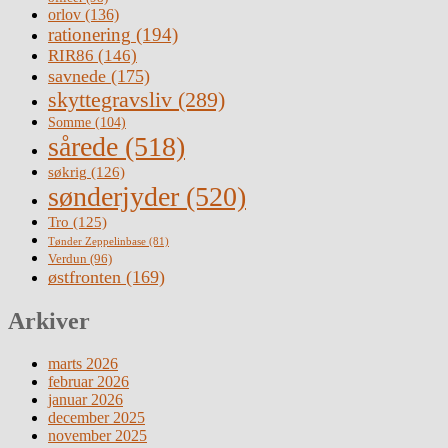
orlov
(136)
rationering
(194)
RIR86
(146)
savnede
(175)
skyttegravsliv
(289)
Somme
(104)
sårede
(518)
søkrig
(126)
sønderjyder
(520)
Tro
(125)
Tønder Zeppelinbase
(81)
Verdun
(96)
østfronten
(169)
Arkiver
marts 2026
februar 2026
januar 2026
december 2025
november 2025