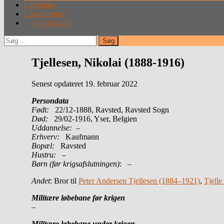
Leksikon
Lokalhistorie
Introduction
Søg
efter:
Tjellesen, Nikolai (1888-1916)
Senest opdateret 19. februar 2022
Persondata
Født:
22/12-1888, Ravsted, Ravsted Sogn
Død:
29/02-1916, Yser, Belgien
Uddannelse:
–
Erhverv:
Kaufmann
Bopæl:
Ravsted
Hustru:
–
Børn (før krigsafslutningen)
: –
Andet
: Bror til
Peter Andersen Tjellesen (1884–1921)
,
Tjelle
Militære løbebane før krigen
–
Militære løbebane under krigen