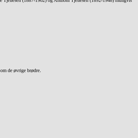
lle Tjellesen (1887-1962) og Anthoni Tjellesen (1892-1948) muligvis
r om de øvrige brødre.