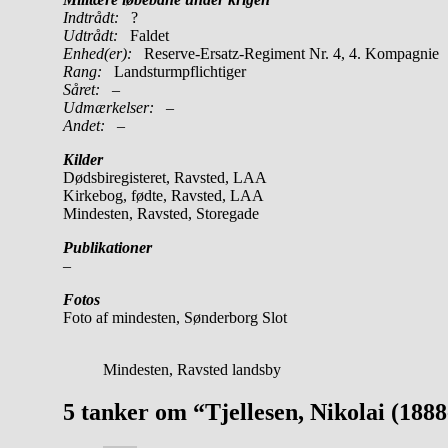
Indtrådt:
?
Udtrådt:
Faldet
Enhed(er):
Reserve-Ersatz-Regiment Nr. 4, 4. Kompagnie
Rang:
Landsturmpflichtiger
Såret:
–
Udmærkelser: –
Andet:
–
Kilder
Dødsbiregisteret, Ravsted, LAA
Kirkebog, fødte, Ravsted, LAA
Mindesten, Ravsted, Storegade
Publikationer
–
Fotos
Foto af mindesten, Sønderborg Slot
Mindesten, Ravsted landsby
5 tanker om “Tjellesen, Nikolai (188