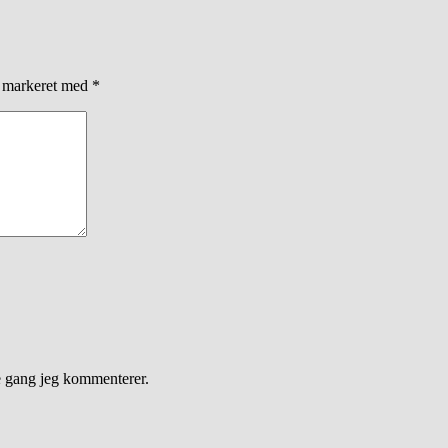
r markeret med
*
e gang jeg kommenterer.