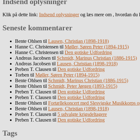
Indsend oplysninger
Klik på dette link:
Indsend oplysninger
og læs mere om , hvordan du k
Seneste kommentarer
Bente Ohlsen
til
Lausen, Christian (1898-1918)
Hanne C. Christensen
til
Møller, Søren Peter (1894-1915)
Hanne C. Christensen
til
Den gotiske Udfordring
Andreas Jacobsen
til
Schmidt, Marinus Christian (1886-1915)
Andreas Jacobsen
til
Lausen, Christian (1898-1918)
Preben T. Clausen
til
Den gotiske Udfordring
Torben
til
Møller, Søren Peter (1894-1915)
Bente Ohlsen
til
Schmidt, Marinus Christian (1886-1915)
Bente Ohlsen
til
Schmidt, Peter Jørgen (1893-1915)
Preben T. Clausen
til
Den gotiske Udfordring
Preben T. Clausen
til
Den gotiske Udfordring
Bente Ohlsen
til
Fortællekoncert med Slesvigske Musikkorps o
Bente Ohlsen
til
Lausen, Christian (1898-1918)
Preben T. Clausen
til
5 udvalgte krigsdeltagere
Preben T. Clausen
til
Den gotiske Udfordring
Tags