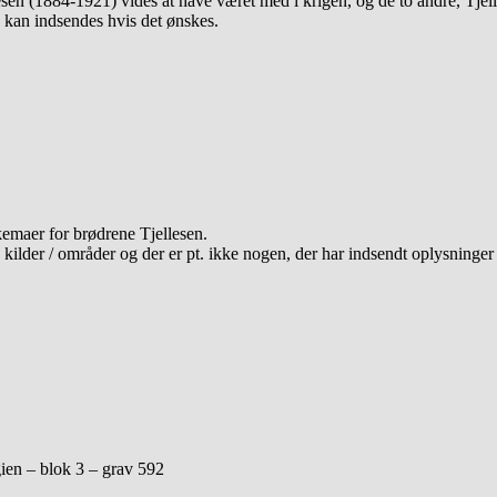
esen (1884-1921) vides at have været med i krigen, og de to andre, Tje
 kan indsendes hvis det ønskes.
emaer for brødrene Tjellesen.
 kilder / områder og der er pt. ikke nogen, der har indsendt oplysninge
gien – blok 3 – grav 592