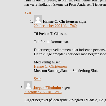
Han havde tre brødre, hvoraf én, Peter Andersen Tjell
har været indkaldt. Skema på Peter Andersen Tjellesen
Svar
Hanne C. Christensen
siger:
20. december 2021 kl. 17:40
Til Preben T. Clausen.
Tak for din kommentar.
Du er meget velkommen til at indsende personsk
De frivillige arbejder i perioder med begrænsede
Med venlig hilsen
Hanne C. Christensen
Museum Sønderjylland – Sønderborg Slot.
Svar
Jørgen Flintholm
siger:
3. februar 2022 kl. 12:18
Ligger begravet på den tyske kirkegård i Vladslo, Bel