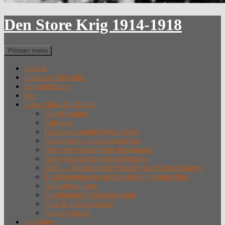
Den Store Krig 1914-1918
Søg
Primær menu
Forside
Fotos og Arkivalier
Krigsdeltagere
Om
Lister, links & litteratur
Undervisning
Litteratur
Lister over sønderjyske faldne
Krigergrave og mindesmærker
Liste over sønderjyske krigsfanger
Liste over sønderjyske desertører
DSK – Dansksindede Sønderjyske Krigsdeltagere
Tysk hjemmeside med tabslister (eksternt link)
Alfabetiske lister
Straffefanger i Sønderjylland
Film & videoforedrag
Krigens forløb
Leksikon