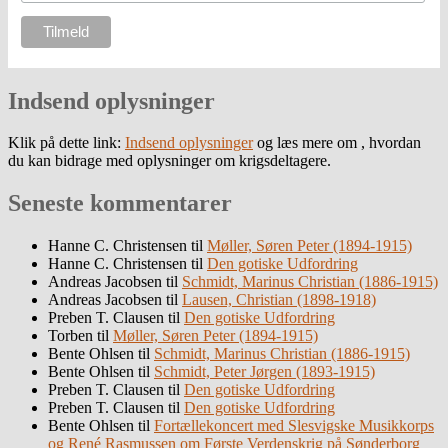
Indsend oplysninger
Klik på dette link:
Indsend oplysninger
og læs mere om , hvordan
du kan bidrage med oplysninger om krigsdeltagere.
Seneste kommentarer
Hanne C. Christensen
til
Møller, Søren Peter (1894-1915)
Hanne C. Christensen
til
Den gotiske Udfordring
Andreas Jacobsen
til
Schmidt, Marinus Christian (1886-1915)
Andreas Jacobsen
til
Lausen, Christian (1898-1918)
Preben T. Clausen
til
Den gotiske Udfordring
Torben
til
Møller, Søren Peter (1894-1915)
Bente Ohlsen
til
Schmidt, Marinus Christian (1886-1915)
Bente Ohlsen
til
Schmidt, Peter Jørgen (1893-1915)
Preben T. Clausen
til
Den gotiske Udfordring
Preben T. Clausen
til
Den gotiske Udfordring
Bente Ohlsen
til
Fortællekoncert med Slesvigske Musikkorps
og René Rasmussen om Første Verdenskrig på Sønderborg