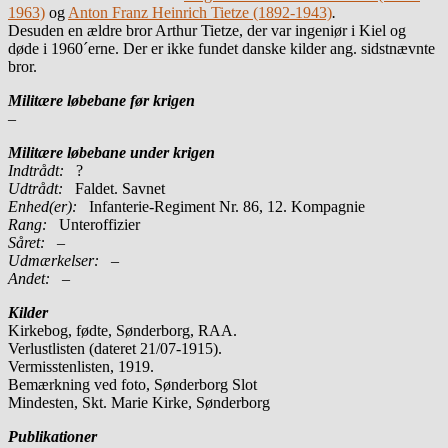
1963)
og
Anton Franz Heinrich Tietze (1892-1943)
.
Desuden en ældre bror Arthur Tietze, der var ingeniør i Kiel og
døde i 1960´erne. Der er ikke fundet danske kilder ang. sidstnævnte
bror.
Militære løbebane før krigen
–
Militære løbebane under krigen
Indtrådt:
?
Udtrådt:
Faldet. Savnet
Enhed(er):
Infanterie-Regiment Nr. 86, 12. Kompagnie
Rang:
Unteroffizier
Såret:
–
Udmærkelser: –
Andet:
–
Kilder
Kirkebog, fødte, Sønderborg, RAA.
Verlustlisten (dateret 21/07-1915).
Vermisstenlisten, 1919.
Bemærkning ved foto, Sønderborg Slot
Mindesten, Skt. Marie Kirke, Sønderborg
Publikationer