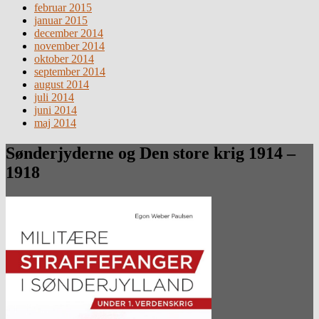
februar 2015
januar 2015
december 2014
november 2014
oktober 2014
september 2014
august 2014
juli 2014
juni 2014
maj 2014
Sønderjyderne og Den store krig 1914 –
1918