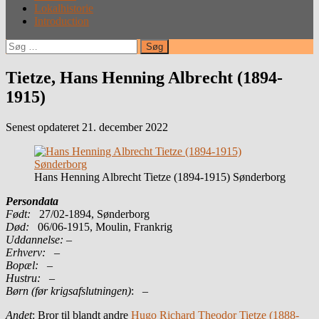
Lokalhistorie
Introduction
Søg
efter:
Tietze, Hans Henning Albrecht (1894-
1915)
Senest opdateret 21. december 2022
Hans Henning Albrecht Tietze (1894-1915) Sønderborg
Persondata
Født:
27/02-1894, Sønderborg
Død:
06/06-1915, Moulin, Frankrig
Uddannelse:
–
Erhverv:
–
Bopæl:
–
Hustru:
–
Børn (før krigsafslutningen)
: –
Andet
: Bror til blandt andre
Hugo Richard Theodor Tietze (1888-