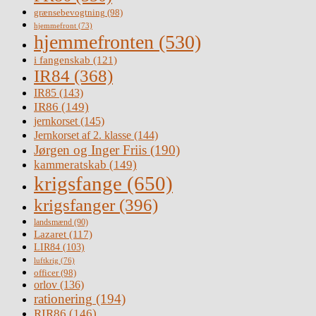
grænsebevogtning
(98)
hjemmefront
(73)
hjemmefronten
(530)
i fangenskab
(121)
IR84
(368)
IR85
(143)
IR86
(149)
jernkorset
(145)
Jernkorset af 2. klasse
(144)
Jørgen og Inger Friis
(190)
kammeratskab
(149)
krigsfange
(650)
krigsfanger
(396)
landsmænd
(90)
Lazaret
(117)
LIR84
(103)
luftkrig
(76)
officer
(98)
orlov
(136)
rationering
(194)
RIR86
(146)