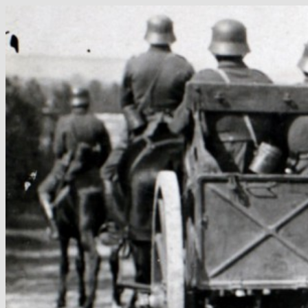
Hop
til
indhold