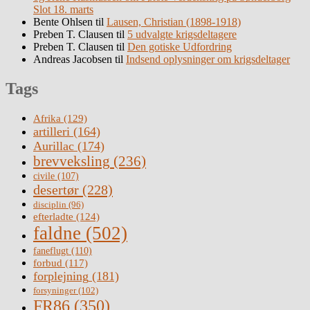
Slot 18. marts
Bente Ohlsen
til
Lausen, Christian (1898-1918)
Preben T. Clausen
til
5 udvalgte krigsdeltagere
Preben T. Clausen
til
Den gotiske Udfordring
Andreas Jacobsen
til
Indsend oplysninger om krigsdeltager
Tags
Afrika
(129)
artilleri
(164)
Aurillac
(174)
brevveksling
(236)
civile
(107)
desertør
(228)
disciplin
(96)
efterladte
(124)
faldne
(502)
faneflugt
(110)
forbud
(117)
forplejning
(181)
forsyninger
(102)
FR86
(350)