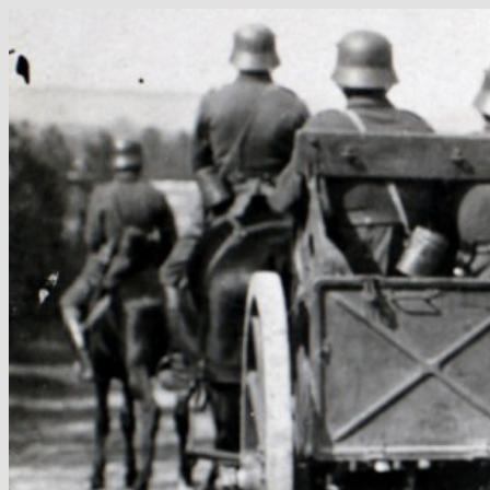
Hop
til
indhold