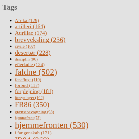
Tags
Afrika
(129)
artilleri
(164)
Aurillac
(174)
brevveksling
(236)
civile
(107)
desertør
(228)
disciplin
(96)
efterladte
(124)
faldne
(502)
faneflugt
(110)
forbud
(117)
forplejning
(181)
forsyninger
(102)
FR86
(350)
grænsebevogtning
(98)
hjemmefront
(73)
hjemmefronten
(530)
i fangenskab
(121)