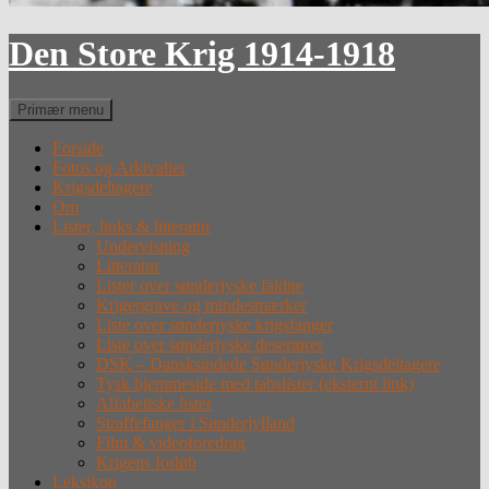
Den Store Krig 1914-1918
Søg
Primær menu
Forside
Fotos og Arkivalier
Krigsdeltagere
Om
Lister, links & litteratur
Undervisning
Litteratur
Lister over sønderjyske faldne
Krigergrave og mindesmærker
Liste over sønderjyske krigsfanger
Liste over sønderjyske desertører
DSK – Dansksindede Sønderjyske Krigsdeltagere
Tysk hjemmeside med tabslister (eksternt link)
Alfabetiske lister
Straffefanger i Sønderjylland
Film & videoforedrag
Krigens forløb
Leksikon