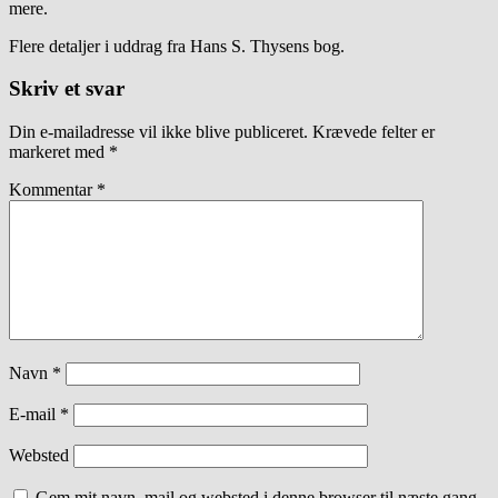
mere.
Flere detaljer i uddrag fra Hans S. Thysens bog.
Skriv et svar
Din e-mailadresse vil ikke blive publiceret.
Krævede felter er
markeret med
*
Kommentar
*
Navn
*
E-mail
*
Websted
Gem mit navn, mail og websted i denne browser til næste gang