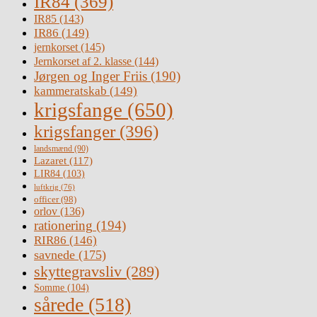
IR84
(369)
IR85
(143)
IR86
(149)
jernkorset
(145)
Jernkorset af 2. klasse
(144)
Jørgen og Inger Friis
(190)
kammeratskab
(149)
krigsfange
(650)
krigsfanger
(396)
landsmænd
(90)
Lazaret
(117)
LIR84
(103)
luftkrig
(76)
officer
(98)
orlov
(136)
rationering
(194)
RIR86
(146)
savnede
(175)
skyttegravsliv
(289)
Somme
(104)
sårede
(518)