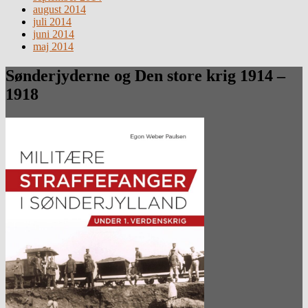
august 2014
juli 2014
juni 2014
maj 2014
Sønderjyderne og Den store krig 1914 –
1918