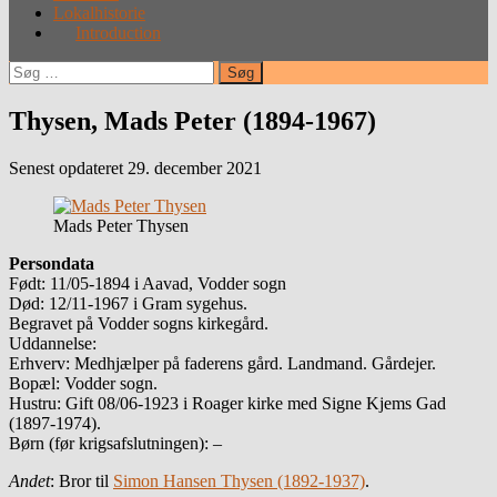
Lokalhistorie
Introduction
Søg
efter:
Thysen, Mads Peter (1894-1967)
Senest opdateret 29. december 2021
Mads Peter Thysen
Persondata
Født: 11/05-1894 i Aavad, Vodder sogn
Død: 12/11-1967 i Gram sygehus.
Begravet på Vodder sogns kirkegård.
Uddannelse:
Erhverv: Medhjælper på faderens gård. Landmand. Gårdejer.
Bopæl: Vodder sogn.
Hustru: Gift 08/06-1923 i Roager kirke med Signe Kjems Gad
(1897-1974).
Børn (før krigsafslutningen): –
Andet
: Bror til
Simon Hansen Thysen (1892-1937)
.