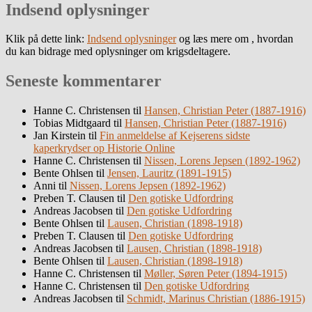
Indsend oplysninger
Klik på dette link:
Indsend oplysninger
og læs mere om , hvordan
du kan bidrage med oplysninger om krigsdeltagere.
Seneste kommentarer
Hanne C. Christensen
til
Hansen, Christian Peter (1887-1916)
Tobias Midtgaard
til
Hansen, Christian Peter (1887-1916)
Jan Kirstein
til
Fin anmeldelse af Kejserens sidste
kaperkrydser op Historie Online
Hanne C. Christensen
til
Nissen, Lorens Jepsen (1892-1962)
Bente Ohlsen
til
Jensen, Lauritz (1891-1915)
Anni
til
Nissen, Lorens Jepsen (1892-1962)
Preben T. Clausen
til
Den gotiske Udfordring
Andreas Jacobsen
til
Den gotiske Udfordring
Bente Ohlsen
til
Lausen, Christian (1898-1918)
Preben T. Clausen
til
Den gotiske Udfordring
Andreas Jacobsen
til
Lausen, Christian (1898-1918)
Bente Ohlsen
til
Lausen, Christian (1898-1918)
Hanne C. Christensen
til
Møller, Søren Peter (1894-1915)
Hanne C. Christensen
til
Den gotiske Udfordring
Andreas Jacobsen
til
Schmidt, Marinus Christian (1886-1915)