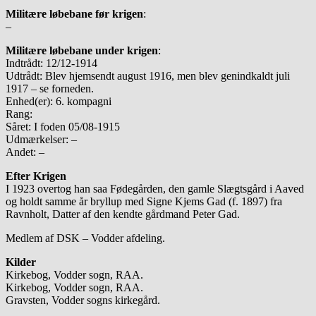
Militære løbebane før krigen
:
–
Militære løbebane under krigen
:
Indtrådt: 12/12-1914
Udtrådt: Blev hjemsendt august 1916, men blev genindkaldt juli
1917 – se forneden.
Enhed(er): 6. kompagni
Rang:
Såret: I foden 05/08-1915
Udmærkelser: –
Andet: –
Efter Krigen
I 1923 overtog han saa Fødegården, den gamle Slægtsgård i Aaved
og holdt samme år bryllup med Signe Kjems Gad (f. 1897) fra
Ravnholt, Datter af den kendte gårdmand Peter Gad.
Medlem af DSK – Vodder afdeling.
Kilder
Kirkebog, Vodder sogn, RAA.
Kirkebog, Vodder sogn, RAA.
Gravsten, Vodder sogns kirkegård.