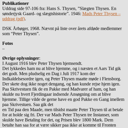
Publikationer
Uddrag side 97-106 fra: Hans S. Thysen, ”Slægten Thysen. En
sønderjysk Gaard- og slægtshistorie”. 1946:
Mads Peter Thysen –
uddrag (pdf)
.
DSK Årbøger, 1968. Nævnt på liste over årets afdøde medlemmer
som “Peter Thysen”.
Fotos
–
Øvrige oplysninger
:
I August 1916 blev Peter Thysen hjemsendt.
Det lykkedes ham nu at blive hjemme, og i næsten et Aars Tid gik
det godt. Men pludselig en Dag i Juli 1917 kom der
Indkaldelsesordre igen, og Peter Thysen maatte møde i Flensborg.
Der skete dog ikke noget dengang, og han kunde rejse hjem igen.
Paa Skrivestuen fik de en Pakke med Madvarer af ham, og han
skulde nu hvert Fjerdingaar indsende Ansøgning om at blive
hjemme. Tillige vilde de gerne have en god Pakke en Gang imellem
paa Skrivestuen. Saa gik det
en Tid paa den Maade, men tilsidst maatte Peter Thysen til at betale
for at holde sig fri. Der var Mads Peter Thysen tre Instanser, som
skulde have Betaling for det, og Prisen blev 1800 Mark. Dem
betalte han saa for at være sikker paa ikke at komme til Fronten