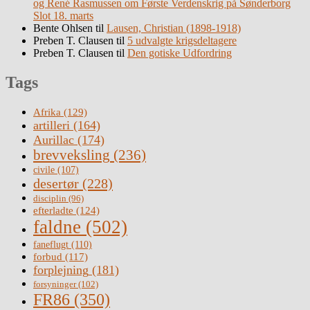
og René Rasmussen om Første Verdenskrig på Sønderborg
Slot 18. marts
Bente Ohlsen
til
Lausen, Christian (1898-1918)
Preben T. Clausen
til
5 udvalgte krigsdeltagere
Preben T. Clausen
til
Den gotiske Udfordring
Tags
Afrika
(129)
artilleri
(164)
Aurillac
(174)
brevveksling
(236)
civile
(107)
desertør
(228)
disciplin
(96)
efterladte
(124)
faldne
(502)
faneflugt
(110)
forbud
(117)
forplejning
(181)
forsyninger
(102)
FR86
(350)