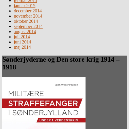
februar 2015
januar 2015
december 2014
november 2014
oktober 2014
september 2014
august 2014
juli 2014
juni 2014
maj 2014
Sønderjyderne og Den store krig 1914 –
1918