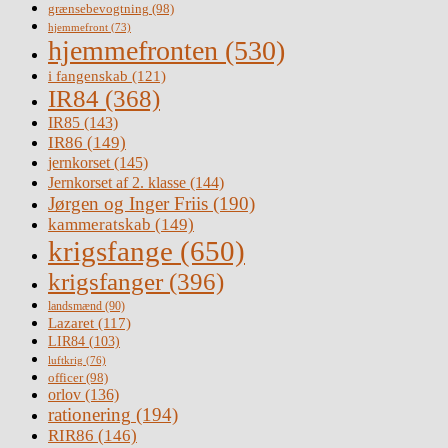
grænsebevogtning
(98)
hjemmefront
(73)
hjemmefronten
(530)
i fangenskab
(121)
IR84
(368)
IR85
(143)
IR86
(149)
jernkorset
(145)
Jernkorset af 2. klasse
(144)
Jørgen og Inger Friis
(190)
kammeratskab
(149)
krigsfange
(650)
krigsfanger
(396)
landsmænd
(90)
Lazaret
(117)
LIR84
(103)
luftkrig
(76)
officer
(98)
orlov
(136)
rationering
(194)
RIR86
(146)