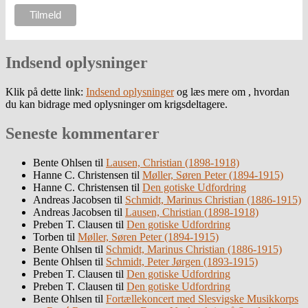
Indsend oplysninger
Klik på dette link:
Indsend oplysninger
og læs mere om , hvordan
du kan bidrage med oplysninger om krigsdeltagere.
Seneste kommentarer
Bente Ohlsen
til
Lausen, Christian (1898-1918)
Hanne C. Christensen
til
Møller, Søren Peter (1894-1915)
Hanne C. Christensen
til
Den gotiske Udfordring
Andreas Jacobsen
til
Schmidt, Marinus Christian (1886-1915)
Andreas Jacobsen
til
Lausen, Christian (1898-1918)
Preben T. Clausen
til
Den gotiske Udfordring
Torben
til
Møller, Søren Peter (1894-1915)
Bente Ohlsen
til
Schmidt, Marinus Christian (1886-1915)
Bente Ohlsen
til
Schmidt, Peter Jørgen (1893-1915)
Preben T. Clausen
til
Den gotiske Udfordring
Preben T. Clausen
til
Den gotiske Udfordring
Bente Ohlsen
til
Fortællekoncert med Slesvigske Musikkorps