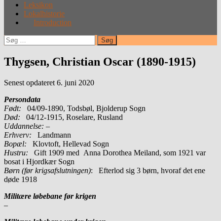
Leksikon
Lokalhistorie
Introduction
Søg
efter:
Thygsen, Christian Oscar (1890-1915)
Senest opdateret 6. juni 2020
Persondata
Født:
04/09-1890, Todsbøl, Bjolderup Sogn
Død:
04/12-1915, Roselare, Rusland
Uddannelse:
–
Erhverv:
Landmann
Bopæl:
Klovtoft, Hellevad Sogn
Hustru:
Gift 1909 med Anna Dorothea Meiland, som 1921 var
bosat i Hjordkær Sogn
Børn (før krigsafslutningen)
: Efterlod sig 3 børn, hvoraf det ene
døde 1918
Militære løbebane før krigen
–