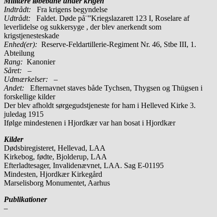
Militære løbebane under krigen
Indtrådt:
Fra krigens begyndelse
Udtrådt:
Faldet. Døde på¨”Kriegslazarett 123 I, Roselare af
leverlidelse og sukkersyge , der blev anerkendt som
krigstjenesteskade
Enhed(er):
Reserve-Feldartillerie-Regiment Nr. 46, Stbe III, 1.
Abteilung
Rang:
Kanonier
Såret:
–
Udmærkelser: –
Andet:
Efternavnet staves både Tychsen, Thygsen og Thügsen i
forskellige kilder
Der blev afholdt sørgegudstjeneste for ham i Helleved Kirke 3.
juledag 1915
Ifølge mindestenen i Hjordkær var han bosat i Hjordkær
Kilder
Dødsbiregisteret, Hellevad, LAA
Kirkebog, fødte, Bjolderup, LAA
Efterladtesager, Invalidenævnet, LAA. Sag E-01195
Mindesten, Hjordkær Kirkegård
Marselisborg Monumentet, Aarhus
Publikationer
–