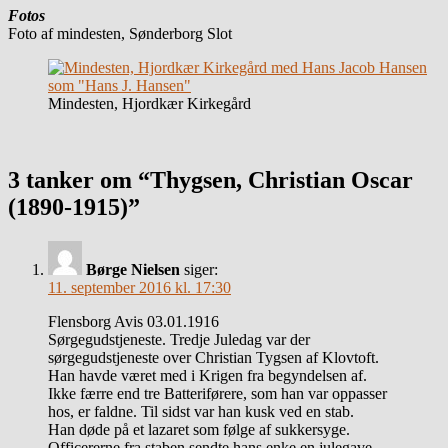
Fotos
Foto af mindesten, Sønderborg Slot
Mindesten, Hjordkær Kirkegård
3 tanker om “Thygsen, Christian Oscar
(1890-1915)”
Børge Nielsen
siger:
11. september 2016 kl. 17:30
Flensborg Avis 03.01.1916
Sørgegudstjeneste. Tredje Juledag var der
sørgegudstjeneste over Christian Tygsen af Klovtoft.
Han havde været med i Krigen fra begyndelsen af.
Ikke færre end tre Batteriførere, som han var oppasser
hos, er faldne. Til sidst var han kusk ved en stab.
Han døde på et lazaret som følge af sukkersyge.
Officererne fra staben sendte hans enke en julegave