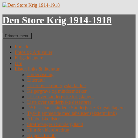
Hop
til
indhold
Den Store Krig 1914-1918
Søg
Primær menu
Forside
Fotos og Arkivalier
Krigsdeltagere
Om
Lister, links & litteratur
Undervisning
Litteratur
Lister over sønderjyske faldne
Krigergrave og mindesmærker
Liste over sønderjyske krigsfanger
Liste over sønderjyske desertører
DSK – Dansksindede Sønderjyske Krigsdeltagere
Tysk hjemmeside med tabslister (eksternt link)
Alfabetiske lister
Straffefanger i Sønderjylland
Film & videoforedrag
Krigens forløb