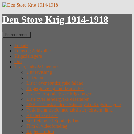
Hop
til
indhold
Den Store Krig 1914-1918
Søg
Primær menu
Forside
Fotos og Arkivalier
Krigsdeltagere
Om
Lister, links & litteratur
Undervisning
Litteratur
Lister over sønderjyske faldne
Krigergrave og mindesmærker
Liste over sønderjyske krigsfanger
Liste over sønderjyske desertører
DSK – Dansksindede Sønderjyske Krigsdeltagere
Tysk hjemmeside med tabslister (eksternt link)
Alfabetiske lister
Straffefanger i Sønderjylland
Film & videoforedrag
Krigens forløb