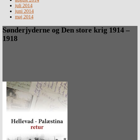
juli 2014
juni 2014
maj 2014
Sønderjyderne og Den store krig 1914 –
1918