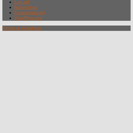
Log ind
Indlægsfeed
Kommentarfeed
WordPress.org
Drevet af WordPress