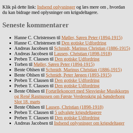
Klik på dette link:
Indsend oplysninger
og læs mere om , hvordan
du kan bidrage med oplysninger om krigsdeltagere.
Seneste kommentarer
Hanne C. Christensen
til
Møller, Søren Peter (1894-1915)
Hanne C. Christensen
til
Den gotiske Udfordring
Andreas Jacobsen
til
Schmidt, Marinus Christian (1886-1915)
Andreas Jacobsen
til
Lausen, Christian (1898-1918)
Preben T. Clausen
til
Den gotiske Udfordring
Torben
til
Møller, Søren Peter (1894-1915)
Bente Ohlsen
til
Schmidt, Marinus Christian (1886-1915)
Bente Ohlsen
til
Schmidt, Peter Jørgen (1893-1915)
Preben T. Clausen
til
Den gotiske Udfordring
Preben T. Clausen
til
Den gotiske Udfordring
Bente Ohlsen
til
Fortællekoncert med Slesvigske Musikkorps
og René Rasmussen om Første Verdenskrig på Sønderborg
Slot 18. marts
Bente Ohlsen
til
Lausen, Christian (1898-1918)
Preben T. Clausen
til
5 udvalgte krigsdeltagere
Preben T. Clausen
til
Den gotiske Udfordring
Andreas Jacobsen
til
Indsend oplysninger om krigsdeltager