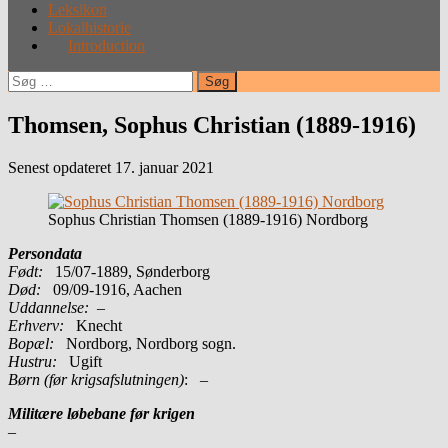
Leksikon
Lokalhistorie
Introduction
Søg
efter:
Thomsen, Sophus Christian (1889-1916)
Senest opdateret 17. januar 2021
Sophus Christian Thomsen (1889-1916) Nordborg
Persondata
Født:
15/07-1889, Sønderborg
Død:
09/09-1916, Aachen
Uddannelse:
–
Erhverv:
Knecht
Bopæl:
Nordborg, Nordborg sogn.
Hustru:
Ugift
Børn (før krigsafslutningen)
: –
Militære løbebane før krigen
–