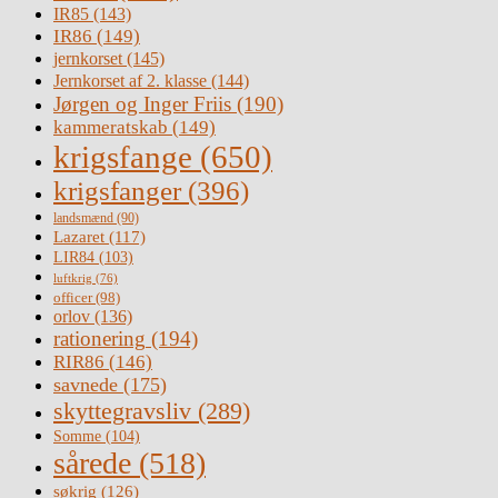
IR85
(143)
IR86
(149)
jernkorset
(145)
Jernkorset af 2. klasse
(144)
Jørgen og Inger Friis
(190)
kammeratskab
(149)
krigsfange
(650)
krigsfanger
(396)
landsmænd
(90)
Lazaret
(117)
LIR84
(103)
luftkrig
(76)
officer
(98)
orlov
(136)
rationering
(194)
RIR86
(146)
savnede
(175)
skyttegravsliv
(289)
Somme
(104)
sårede
(518)
søkrig
(126)