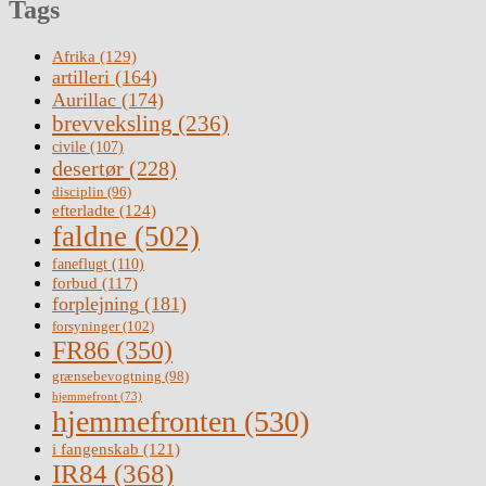
Tags
Afrika
(129)
artilleri
(164)
Aurillac
(174)
brevveksling
(236)
civile
(107)
desertør
(228)
disciplin
(96)
efterladte
(124)
faldne
(502)
faneflugt
(110)
forbud
(117)
forplejning
(181)
forsyninger
(102)
FR86
(350)
grænsebevogtning
(98)
hjemmefront
(73)
hjemmefronten
(530)
i fangenskab
(121)
IR84
(368)