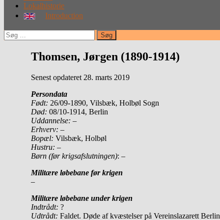
Lokalhistorie
Introduction
Søg
efter:
Thomsen, Jørgen (1890-1914)
Senest opdateret 28. marts 2019
Persondata
Født:
26/09-1890, Vilsbæk, Holbøl Sogn
Død:
08/10-1914, Berlin
Uddannelse:
–
Erhverv:
–
Bopæl
:
Vilsbæk, Holbøl
Hustru:
–
Børn (før krigsafslutningen)
: –
Militære løbebane før krigen
–
Militære løbebane under krigen
Indtrådt:
?
Udtrådt:
Faldet. Døde af kvæstelser på Vereinslazarett Berli