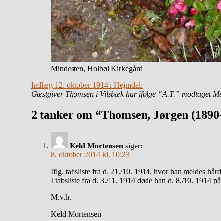
Mindesten, Holbøl Kirkegård
Indlæg 12. oktober 1914 i Hejmdal:
Gæstgiver Thomsen
i Vilsbæk har ifølge “A.T.” modtaget Med
2 tanker om “Thomsen, Jørgen (1890
Keld Mortensen
siger:
8. oktober 2014 kl. 10:23
Iflg. tabsliste fra d. 21./10. 1914, hvor han meldes hård
I tabsliste fra d. 3./11. 1914 døde han d. 8./10. 1914 
M.v.h.
Keld Mortensen