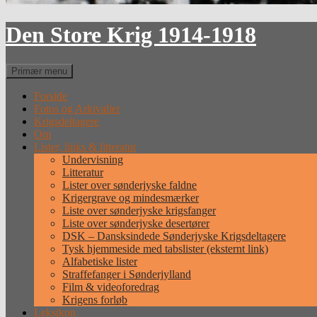
Den Store Krig 1914-1918
Søg
Primær menu
Forside
Fotos og Arkivalier
Krigsdeltagere
Om
Lister, links & litteratur
Undervisning
Litteratur
Lister over sønderjyske faldne
Krigergrave og mindesmærker
Liste over sønderjyske krigsfanger
Liste over sønderjyske desertører
DSK – Dansksindede Sønderjyske Krigsdeltagere
Tysk hjemmeside med tabslister (eksternt link)
Alfabetiske lister
Straffefanger i Sønderjylland
Film & videoforedrag
Krigens forløb
Leksikon