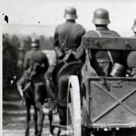
Hop
til
indhold