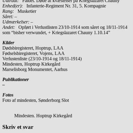
Udtrådt:
Faldet. Døde af kvæstelser på Kriegslazaret Chauny
Enhed(er):
Infanterie-Regiment Nr. 31, 5. Kompagnie
Rang:
Musketier
Såret: –
Udmærkelser: –
Andet:
Opført i Verlustlisten 23/10-1914 som såret og 18/11-1914
som “bisher verwundet, + Kriegslazaret Chauny 1.10.14”
Kilder
Dødsbiregisteret, Hoptrup, LAA
Fødselsbiregisteret, Vojens, LAA
Verlustenliste (23/10-1914 og 18/11-1914)
Mindesten, Hoptrup Kirkegård
Marselisborg Monumentet, Aarhus
Publikationer
–
Fotos
Foto af mindesten, Sønderborg Slot
Mindesten. Hoptrup Kirkegård
Skriv et svar