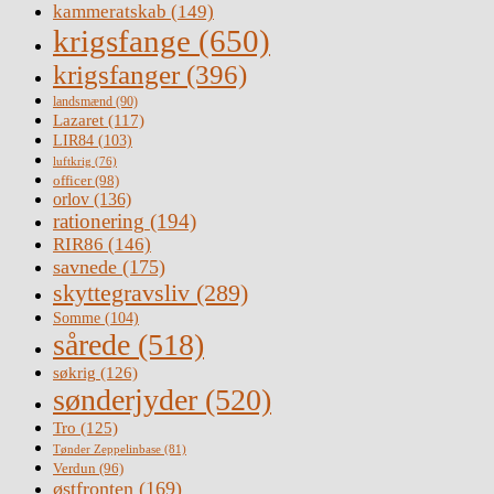
kammeratskab
(149)
krigsfange
(650)
krigsfanger
(396)
landsmænd
(90)
Lazaret
(117)
LIR84
(103)
luftkrig
(76)
officer
(98)
orlov
(136)
rationering
(194)
RIR86
(146)
savnede
(175)
skyttegravsliv
(289)
Somme
(104)
sårede
(518)
søkrig
(126)
sønderjyder
(520)
Tro
(125)
Tønder Zeppelinbase
(81)
Verdun
(96)
østfronten
(169)