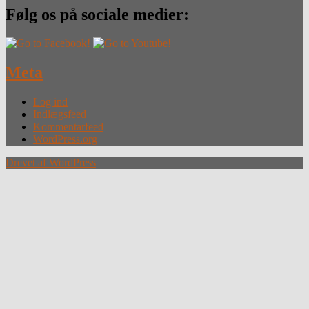
Følg os på sociale medier:
Meta
Log ind
Indlægsfeed
Kommentarfeed
WordPress.org
Drevet af WordPress