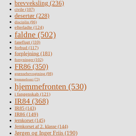
brevveksling
(236)
civile
(107)
desertør
(228)
disciplin
(96)
efterladte
(124)
faldne
(502)
faneflugt
(110)
forbud
(117)
forplejning
(181)
forsyninger
(102)
FR86
(350)
grænsebevogtning
(98)
hjemmefront
(73)
hjemmefronten
(530)
i fangenskab
(121)
IR84
(368)
IR85
(143)
IR86
(149)
jernkorset
(145)
Jernkorset af 2. klasse
(144)
Jørgen og Inger Friis
(190)