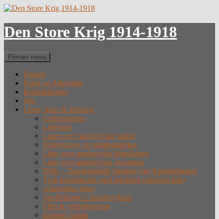
Hop
til
indhold
Den Store Krig 1914-1918
Søg
Primær menu
Forside
Fotos og Arkivalier
Krigsdeltagere
Om
Lister, links & litteratur
Undervisning
Litteratur
Lister over sønderjyske faldne
Krigergrave og mindesmærker
Liste over sønderjyske krigsfanger
Liste over sønderjyske desertører
DSK – Dansksindede Sønderjyske Krigsdeltagere
Tysk hjemmeside med tabslister (eksternt link)
Alfabetiske lister
Straffefanger i Sønderjylland
Film & videoforedrag
Krigens forløb