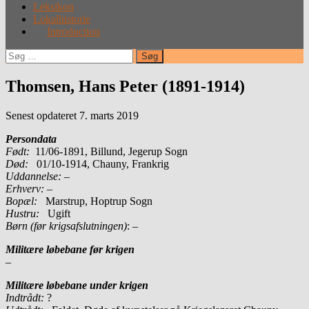
Leksikon
Lokalhistorie
Introduction
Søg
efter:
Thomsen, Hans Peter (1891-1914)
Senest opdateret 7. marts 2019
Persondata
Født:
11/06-1891, Billund, Jegerup Sogn
Død:
01/10-1914, Chauny, Frankrig
Uddannelse:
–
Erhverv:
–
Bopæl:
Marstrup, Hoptrup Sogn
Hustru:
Ugift
Børn (før krigsafslutningen)
: –
Militære løbebane før krigen
–
Militære løbebane under krigen
Indtrådt:
?