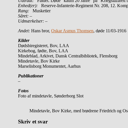
Udtrådt:
Faldet. Døde “kaum 20 Jahre” på ”Kriegslazarett b
Enhed(er):
Reserve-Infanterie-Regiment Nr. 208, 12. Kom
Rang:
Musketier
Såret:
–
Udmærkelser: –
Andet:
Hans bror,
Oskar Asmus Thomsen
, døde 11/03-1916
Kilder
Dødsbiregisteret, Bov, LAA
Kirkebog, fødte, Bov, LAA
Mindeblad, Arkivet, Dansk Centralbibliotek, Flensborg
Mindetavle, Bov Kirke
Marselisborg Monumentet, Aarhus
Publikationer
–
Fotos
Foto af mindetavle, Sønderborg Slot
Mindetavle, Bov Kirke, med brødrene Friedrich og O
Skriv et svar