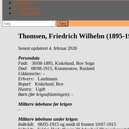
Leksikon
Lokalhistorie
Introduction
Søg
efter:
Thomsen, Friedrich Wilhelm (1895-1
Senest opdateret 4. februar 2020
Persondata
Født:
30/08-1895, Kiskelund, Bov Sogn
Død:
08/08-1915, Krasmostow, Rusland
Uddannelse:
–
Erhverv:
Landmann
Bopæl:
Kiskelund, Bov
Hustru:
Ugift
Børn (før krigsafslutningen)
: –
Militære løbebane før krigen
–
Militære løbebane under krigen
Indtrådt:
08/05-1915 og sendt til fronten 10/07-1915