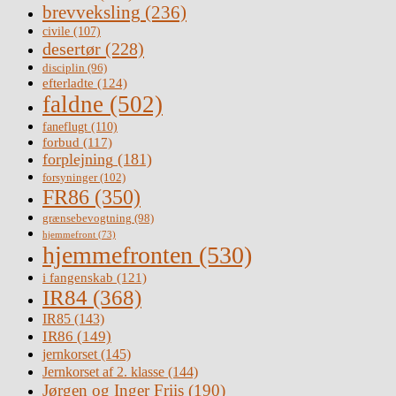
brevveksling
(236)
civile
(107)
desertør
(228)
disciplin
(96)
efterladte
(124)
faldne
(502)
faneflugt
(110)
forbud
(117)
forplejning
(181)
forsyninger
(102)
FR86
(350)
grænsebevogtning
(98)
hjemmefront
(73)
hjemmefronten
(530)
i fangenskab
(121)
IR84
(368)
IR85
(143)
IR86
(149)
jernkorset
(145)
Jernkorset af 2. klasse
(144)
Jørgen og Inger Friis
(190)