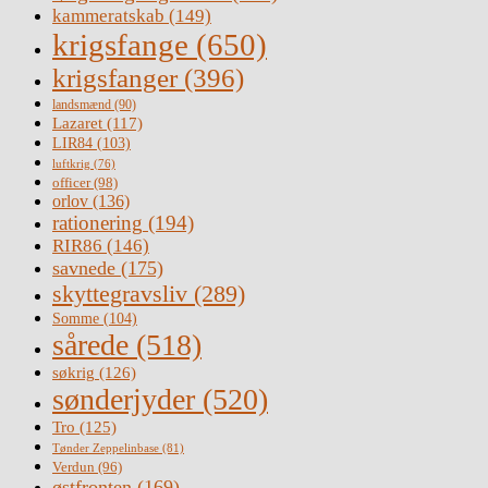
kammeratskab
(149)
krigsfange
(650)
krigsfanger
(396)
landsmænd
(90)
Lazaret
(117)
LIR84
(103)
luftkrig
(76)
officer
(98)
orlov
(136)
rationering
(194)
RIR86
(146)
savnede
(175)
skyttegravsliv
(289)
Somme
(104)
sårede
(518)
søkrig
(126)
sønderjyder
(520)
Tro
(125)
Tønder Zeppelinbase
(81)
Verdun
(96)
østfronten
(169)