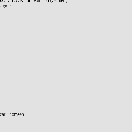
2 / VII A. K” af ”Ruhr” (Dysenteri)
pagnie
scar Thomsen