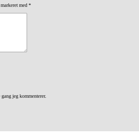
r markeret med
*
e gang jeg kommenterer.