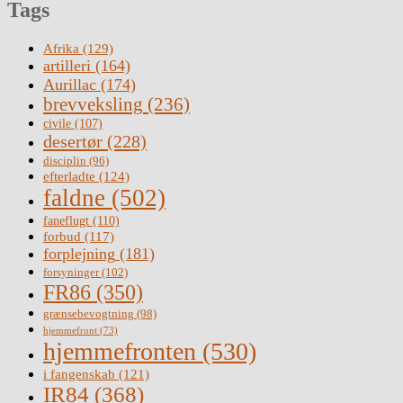
Tags
Afrika
(129)
artilleri
(164)
Aurillac
(174)
brevveksling
(236)
civile
(107)
desertør
(228)
disciplin
(96)
efterladte
(124)
faldne
(502)
faneflugt
(110)
forbud
(117)
forplejning
(181)
forsyninger
(102)
FR86
(350)
grænsebevogtning
(98)
hjemmefront
(73)
hjemmefronten
(530)
i fangenskab
(121)
IR84
(368)