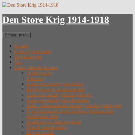
Hop
til
indhold
Den Store Krig 1914-1918
Søg
Primær menu
Forside
Fotos og Arkivalier
Krigsdeltagere
Om
Lister, links & litteratur
Undervisning
Litteratur
Lister over sønderjyske faldne
Krigergrave og mindesmærker
Liste over sønderjyske krigsfanger
Liste over sønderjyske desertører
DSK – Dansksindede Sønderjyske Krigsdeltagere
Tysk hjemmeside med tabslister (eksternt link)
Alfabetiske lister
Straffefanger i Sønderjylland
Film & videoforedrag
Krigens forløb