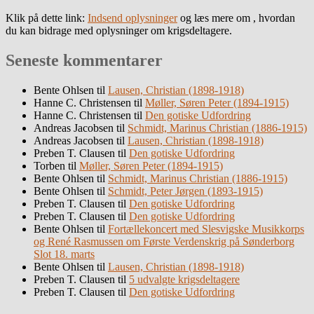
Klik på dette link:
Indsend oplysninger
og læs mere om , hvordan
du kan bidrage med oplysninger om krigsdeltagere.
Seneste kommentarer
Bente Ohlsen
til
Lausen, Christian (1898-1918)
Hanne C. Christensen
til
Møller, Søren Peter (1894-1915)
Hanne C. Christensen
til
Den gotiske Udfordring
Andreas Jacobsen
til
Schmidt, Marinus Christian (1886-1915)
Andreas Jacobsen
til
Lausen, Christian (1898-1918)
Preben T. Clausen
til
Den gotiske Udfordring
Torben
til
Møller, Søren Peter (1894-1915)
Bente Ohlsen
til
Schmidt, Marinus Christian (1886-1915)
Bente Ohlsen
til
Schmidt, Peter Jørgen (1893-1915)
Preben T. Clausen
til
Den gotiske Udfordring
Preben T. Clausen
til
Den gotiske Udfordring
Bente Ohlsen
til
Fortællekoncert med Slesvigske Musikkorps
og René Rasmussen om Første Verdenskrig på Sønderborg
Slot 18. marts
Bente Ohlsen
til
Lausen, Christian (1898-1918)
Preben T. Clausen
til
5 udvalgte krigsdeltagere
Preben T. Clausen
til
Den gotiske Udfordring