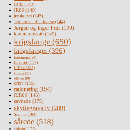
IR85
(143)
IR86
(149)
jernkorset
(145)
Jernkorset af 2. klasse
(144)
Jørgen og Inger Friis
(190)
kammeratskab
(149)
krigsfange
(650)
krigsfanger
(396)
landsmænd
(90)
Lazaret
(117)
LIR84
(103)
luftkrig
(76)
officer
(98)
orlov
(136)
rationering
(194)
RIR86
(146)
savnede
(175)
skyttegravsliv
(289)
Somme
(104)
sårede
(518)
søkrig
(126)