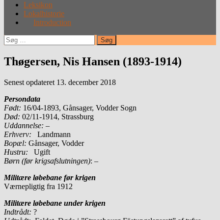
Leksikon
Lokalhistorie
Introduction
Søg
efter:
Thøgersen, Nis Hansen (1893-1914)
Senest opdateret 13. december 2018
Persondata
Født:
16/04-1893, Gånsager, Vodder Sogn
Død:
02/11-1914, Strassburg
Uddannelse:
–
Erhverv:
Landmann
Bopæl:
Gånsager, Vodder
Hustru:
Ugift
Børn (før krigsafslutningen)
: –
Militære løbebane før krigen
Værnepligtig fra 1912
Militære løbebane under krigen
Indtrådt:
?