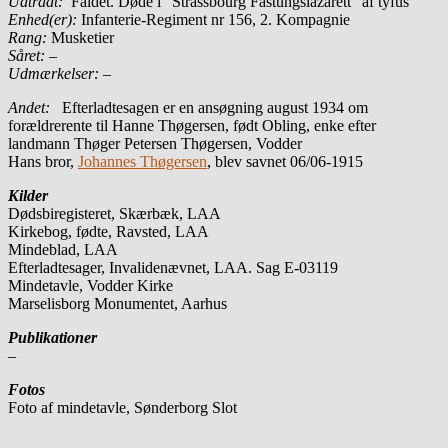
Udtrådt:
Faldet. Døde i ”Strassbourg Fästungslazarett” af tyfus
Enhed(er):
Infanterie-Regiment nr 156, 2. Kompagnie
Rang:
Musketier
Såret: –
Udmærkelser: –
Andet:
Efterladtesagen er en ansøgning august 1934 om
forældrerente til Hanne Thøgersen, født Obling, enke efter
landmann Thøger Petersen Thøgersen, Vodder
Hans bror,
Johannes Thøgersen
, blev savnet 06/06-1915
Kilder
Dødsbiregisteret, Skærbæk, LAA
Kirkebog, fødte, Ravsted, LAA
Mindeblad, LAA
Efterladtesager, Invalidenævnet, LAA. Sag E-03119
Mindetavle, Vodder Kirke
Marselisborg Monumentet, Aarhus
Publikationer
–
Fotos
Foto af mindetavle, Sønderborg Slot