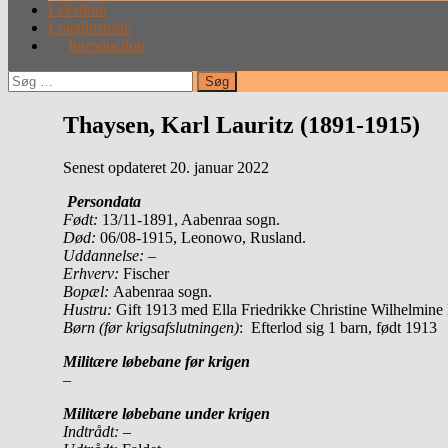
Leksikon
Lokalhistorie
Introduction
Søg
efter:
Thaysen, Karl Lauritz (1891-1915)
Senest opdateret 20. januar 2022
Persondata
Født:
13/11-1891, Aabenraa sogn.
Død:
06/08-1915, Leonowo, Rusland.
Uddannelse:
–
Erhverv:
Fischer
Bopæl:
Aabenraa sogn.
Hustru:
Gift 1913 med Ella Friedrikke Christine Wilhelmine
Børn (før krigsafslutningen)
: Efterlod sig 1 barn, født 1913
Militære løbebane før krigen
–
Militære løbebane under krigen
Indtrådt:
–