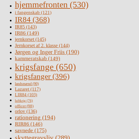
hjemmefronten
(530)
i fangenskab
(121)
IR84
(368)
IR85
(143)
IR86
(149)
jernkorset
(145)
Jernkorset af 2. klasse
(144)
Jørgen og Inger Friis
(190)
kammeratskab
(149)
krigsfange
(650)
krigsfanger
(396)
landsmænd
(90)
Lazaret
(117)
LIR84
(103)
luftkrig
(76)
officer
(98)
orlov
(136)
rationering
(194)
RIR86
(146)
savnede
(175)
skyttegravsliv
(289)