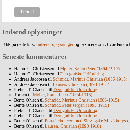
Indsend oplysninger
Klik på dette link:
Indsend oplysninger
og læs mere om , hvordan du k
Seneste kommentarer
Hanne C. Christensen
til
Møller, Søren Peter (1894-1915)
Hanne C. Christensen
til
Den gotiske Udfordring
Andreas Jacobsen
til
Schmidt, Marinus Christian (1886-1915)
Andreas Jacobsen
til
Lausen, Christian (1898-1918)
Preben T. Clausen
til
Den gotiske Udfordring
Torben
til
Møller, Søren Peter (1894-1915)
Bente Ohlsen
til
Schmidt, Marinus Christian (1886-1915)
Bente Ohlsen
til
Schmidt, Peter Jørgen (1893-1915)
Preben T. Clausen
til
Den gotiske Udfordring
Preben T. Clausen
til
Den gotiske Udfordring
Bente Ohlsen
til
Fortællekoncert med Slesvigske Musikkorps o
Bente Ohlsen
til
Lausen, Christian (1898-1918)