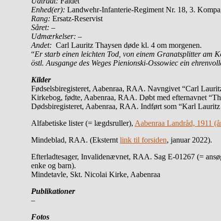
Udtrådt:
Faldet
Enhed(er):
Landwehr-Infanterie-Regiment Nr. 18, 3. Kompa
Rang:
Ersatz-Reservist
Såret:
–
Udmærkelser: –
Andet:
Carl Lauritz Thaysen døde kl. 4 om morgenen.
“
Er starb einen leichten Tod, von einem Granatsplitter am 
östl. Ausgange des Weges Pienionski-Ossowiec ein ehrenvoll
Kilder
Fødselsbiregisteret, Aabenraa, RAA. Navngivet “Carl Laurit
Kirkebog, fødte, Aabenraa, RAA. Døbt med efternavnet “Th
Dødsbiregisteret, Aabenraa, RAA. Indført som “Karl Laurit
Alfabetiske lister (= lægdsruller),
Aabenraa Landråd, 1911 (å
Mindeblad, RAA. (Eksternt
link til forsiden
, januar 2022).
Efterladtesager, Invalidenævnet, RAA. Sag E-01267 (= ansøg
enke og barn).
Mindetavle, Skt. Nicolai Kirke, Aabenraa
Publikationer
–
Fotos