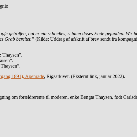
gnie
Kopfe getroffen, hat er ein schnelles, schmerzloses Ende gefunden. Wi
es Grab bereitet.”
(Kilde: Uddrag af afskrift af brev sendt fra kompagni
z Thaysen”.
aisen”.
z Thaysen”.
rgang 1891), Apenrade
, Rigsarkivet. (Eksternt link, januar 2022).
ning om forældrerente til moderen, enke Bengta Thaysen, født Carlsdat