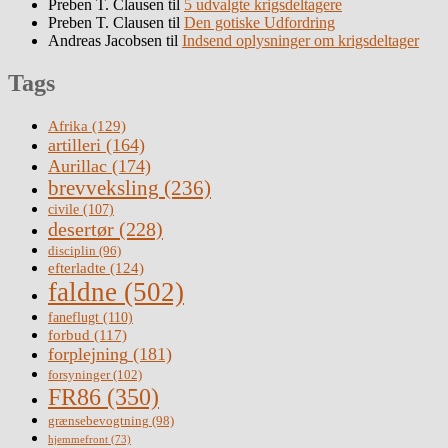
Preben T. Clausen
til
5 udvalgte krigsdeltagere
Preben T. Clausen
til
Den gotiske Udfordring
Andreas Jacobsen
til
Indsend oplysninger om krigsdeltager
Tags
Afrika
(129)
artilleri
(164)
Aurillac
(174)
brevveksling
(236)
civile
(107)
desertør
(228)
disciplin
(96)
efterladte
(124)
faldne
(502)
faneflugt
(110)
forbud
(117)
forplejning
(181)
forsyninger
(102)
FR86
(350)
grænsebevogtning
(98)
hjemmefront
(73)