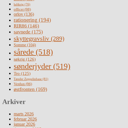
luftkrig
(76)
officer
(98)
orlov
(136)
rationering
(194)
RIR86
(146)
savnede
(175)
skyttegravsliv
(289)
Somme
(104)
sårede
(518)
søkrig
(126)
sønderjyder
(519)
Tro
(125)
Tønder Zeppelinbase
(81)
Verdun
(96)
østfronten
(169)
Arkiver
marts 2026
februar 2026
januar 2026