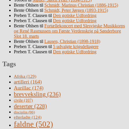
Bente Ohlsen
til
Schmidt, Marinus Christian (1886-1915)
Bente Ohlsen
til
Schmidt, Peter Jørgen (1893-1915)
Preben T. Clausen
til
Den gotiske Udfordring
Preben T. Clausen
til
Den gotiske Udfordring
Bente Ohlsen
til
Fortællekoncert med Slesvigske Musikkorps
og René Rasmussen om Første Verdenskrig på Sønderborg
Slot 18. marts
Bente Ohlsen
til
Lausen, Christian (1898-1918)
Preben T. Clausen
til
5 udvalgte krigsdeltagere
Preben T. Clausen
til
Den gotiske Udfordring
Tags
Afrika
(129)
artilleri
(164)
Aurillac
(174)
brevveksling
(236)
civile
(107)
desertør
(228)
disciplin
(96)
efterladte
(124)
faldne
(502)