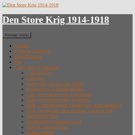
Hop
til
indhold
Den Store Krig 1914-1918
Søg
Primær menu
Forside
Fotos og Arkivalier
Krigsdeltagere
Om
Lister, links & litteratur
Undervisning
Litteratur
Lister over sønderjyske faldne
Krigergrave og mindesmærker
Liste over sønderjyske krigsfanger
Liste over sønderjyske desertører
DSK – Dansksindede Sønderjyske Krigsdeltagere
Tysk hjemmeside med tabslister (eksternt link)
Alfabetiske lister
Straffefanger i Sønderjylland
Film & videoforedrag
Krigens forløb