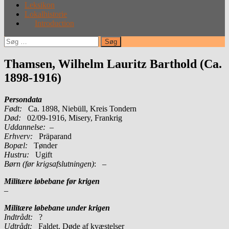
Leksikon
Lokalhistorie
Introduction
Søg
efter:
Thamsen, Wilhelm Lauritz Barthold (Ca.
1898-1916)
Persondata
Født:
Ca. 1898, Niebüll, Kreis Tondern
Død:
02/09-1916, Misery, Frankrig
Uddannelse:
–
Erhverv:
Präparand
Bopæl:
Tønder
Hustru:
Ugift
Børn (før krigsafslutningen)
: –
Militære løbebane før krigen
–
Militære løbebane under krigen
Indtrådt:
?
Udtrådt:
Faldet. Døde af kvæstelser