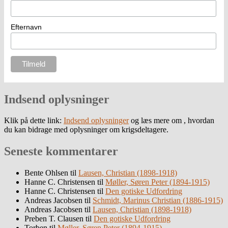
Efternavn
Indsend oplysninger
Klik på dette link:
Indsend oplysninger
og læs mere om , hvordan
du kan bidrage med oplysninger om krigsdeltagere.
Seneste kommentarer
Bente Ohlsen
til
Lausen, Christian (1898-1918)
Hanne C. Christensen
til
Møller, Søren Peter (1894-1915)
Hanne C. Christensen
til
Den gotiske Udfordring
Andreas Jacobsen
til
Schmidt, Marinus Christian (1886-1915)
Andreas Jacobsen
til
Lausen, Christian (1898-1918)
Preben T. Clausen
til
Den gotiske Udfordring
Torben
til
Møller, Søren Peter (1894-1915)