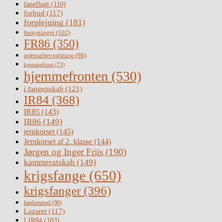
faneflugt
(110)
forbud
(117)
forplejning
(181)
forsyninger
(102)
FR86
(350)
grænsebevogtning
(98)
hjemmefront
(73)
hjemmefronten
(530)
i fangenskab
(121)
IR84
(368)
IR85
(143)
IR86
(149)
jernkorset
(145)
Jernkorset af 2. klasse
(144)
Jørgen og Inger Friis
(190)
kammeratskab
(149)
krigsfange
(650)
krigsfanger
(396)
landsmænd
(90)
Lazaret
(117)
LIR84
(103)